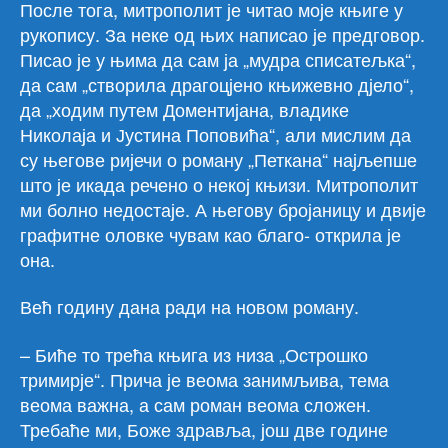
После тога, митрополит је читао моје књиге у
рукопису. За неке од њих написао је предговор.
Писао је у њима да сам ја „мудра списатељка“,
да сам „створила драгоцјено књижевно дјело“,
да „ходим путем Доментијана, владике
Николаја и Јустина Поповића“, али мислим да
су његове ријечи о роману „Петкана“ најљепше
што је икада речено о некој књизи. Митрополит
ми болно недостаје. А његову бројаницу и двије
графитне оловке чувам као благо- открила је
она.
Већ годину дана ради на новом роману.
– Биће то трећа књига из низа „Острошко
тримирје“. Прича је веома занимљива, тема
веома важна, а сам роман веома сложен.
Требаће ми, Боже здравља, још две године