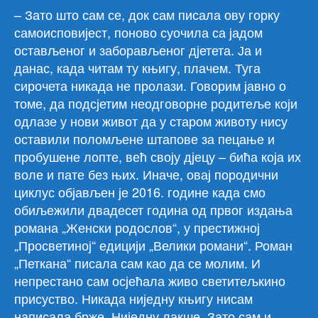
– Зато што сам се, док сам писала ову горку
самоисповијест, поново суочила са јадом
остављеног и заборављеног дјетета. Ја и
данас, када читам ту књигу, плачем. Туга
сирочета никада не пролази. Говорим јавно о
томе, да подсјетим неодговорне родитеље који
одлазе у нови живот да у старом животу нису
оставили поломљене штапове за пецање и
пробушене лопте, већ своју дјецу – бића која их
воле и пате без њих. Иначе, овај породични
циклус објављен је 2016. године када смо
обиљежили двадесет година од првог издања
романа „Женски родослов“, у престижној
„Просветиној“ едицији „Велики романи“. Роман
„Петкана“ писала сам као да се молим. И
непрестано сам осјећала живо светитељкино
присуство. Никада ниједну књигу нисам
написала брже. Ниједну лакше. Зато сам и