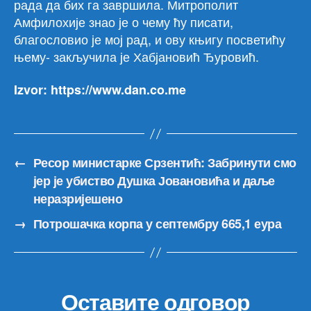
рада да бих га завршила. Митрополит
Амфилохије знао је о чему ћу писати,
благословио је мој рад, и ову књигу посветићу
њему- закључила је Хабјановић Ђуровић.
Izvor: https://www.dan.co.me
←
Ресор министарке Срзентић: Забринути смо
јер је убиство Душка Јовановића и даље
неразријешено
→
Потрошачка корпа у септембру 665,1 еура
Оставите одговор