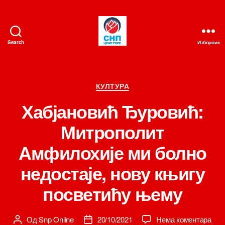
Search
Изборник
СНП
Категорије
КУЛТУРА
Хабјановић Ђуровић:
Митрополит
Амфилохије ми болно
недостаје, нову књигу
посветићу њему
на
Од
Snp Online
20/10/2021
Нема коментара
Аутор
Датум