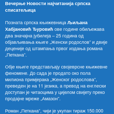
Вечерње Новости најчитанија српска
списатељица
Позната српска књижевница
Љиљана
ове године обиљежава
Хабјановић Ђуровић
два значајна јубилеја – 25 година од
објављивања књиге „Женски родослов“ и двије
деценије од штампања првог издања романа
„Петкана“.
Обје књиге представљају својеврсне књижевне
феномене. До сада је продато око пола
милиона примјерака „Женског родослова“,
преведен је на 11 језика, а превод на енглески
доступан је читаоцима у цијелом свијету преко
продајне мреже „Амазон“.
Роман „Петкана“, чији је укупан тираж 150.000