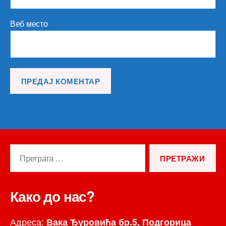
Веб место
Претрага
за:
Како до нас?
Адреса:
Вака Ђуровића бр.5, Подгорица