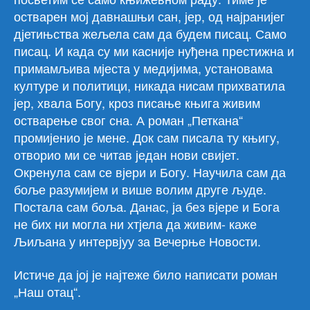
остварен мој давнашњи сан, јер, од најранијег
дјетињства жељела сам да будем писац. Само
писац. И када су ми касније нуђена престижна и
примамљива мјеста у медијима, установама
културе и политици, никада нисам прихватила
јер, хвала Богу, кроз писање књига живим
остварење свог сна. А роман „Петкана“
промијенио је мене. Док сам писала ту књигу,
отворио ми се читав један нови свијет.
Окренула сам се вјери и Богу. Научила сам да
боље разумијем и више волим друге људе.
Постала сам боља. Данас, ја без вјере и Бога
не бих ни могла ни хтјела да живим- каже
Љиљана у интервјуу за Вечерње Новости.
Истиче да јој је најтеже било написати роман
„Наш отац“.