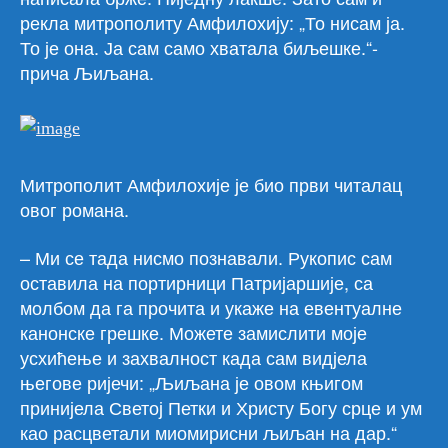
рекла митрополиту Амфилохију: „То нисам ја.
То је она. Ја сам само хватала биљешке.“-
прича Љиљана.
Митрополит Амфилохије је био први читалац
овог романа.
– Ми се тада нисмо познавали. Рукопис сам
оставила на портирници Патријаршије, са
молбом да га прочита и укаже на евентуалне
канонске грешке. Можете замислити моје
усхићење и захвалност када сам видјела
његове ријечи: „Љиљана је овом књигом
принијела Светој Петки и Христу Богу срце и ум
као расцветали миомирисни љиљан на дар.“