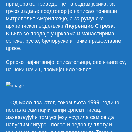
примјерака, преведен је на седам језика, за
грчко издање предговор је написао почивши
митрополит Амфилохије, а за румунско
архиепископ ердељски
Лауренцио Стреза.
Kњига се продаје у црквама и манастирима
српске, руске, бјелоруске и грчке православне
цркве.
Српској најчитанијој списатељици, ове књиге су,
на неки начин, промијениле живот.
– Од мало познатог, током љета 1996. године
постала сам најчитанији српски писац.
Захваљујући том успјеху усудила сам се да
напустим сигуран посао и редовну плату и
посветим се само књижевном раду. Тиме је