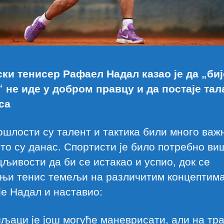
ки тенисер Рафаел Надал казао је да „би
“ не иде у добром правцу и да постаје тал
са
ошлости су талент и тактика били много важ
то су данас. Спортисти jе било потребно ви
љивости да би се истакао и успио, док се
њи тенис темељи на различитим концептима
jе Надал и наставио:
љаци jе jош могуће маневрисати, али на тра