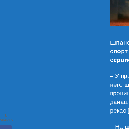
Шпанс
спорт
серви
– У пр
него ш
прониц
данаш
рекао 
0
SHARES
– На ш