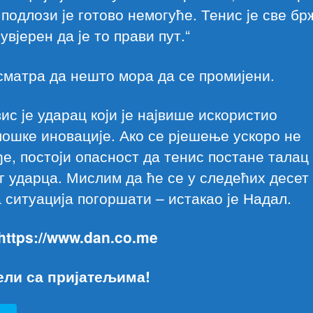
 подлози jе готово немогуће. Тенис jе све бр
увјерен да jе то прави пут.“
матра да нешто мора да се промијени.
ис jе ударац коjи jе наjвише искористио
ошке иновациjе. Ако се рјешење ускоро не
е, постоjи опасност да тенис постане талац 
г ударца. Мислим да ће се у следећих десет
 ситуациjа погоршати – истакао jе Надал.
 https://www.dan.co.me
ели са пријатељима!