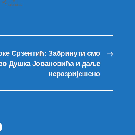
SHARES
рке Срзентић: Забринути смо
→
ство Душка Јовановића и даље
неразријешено
р