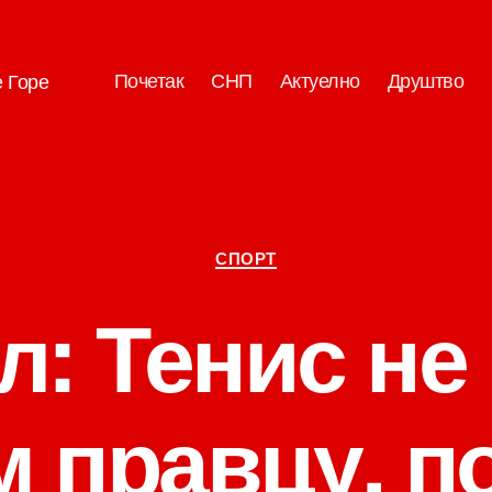
Почетак
СНП
Актуелно
Друштво
е Горе
Категорије
СПОРТ
л: Тенис не 
 правцу, по