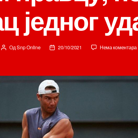
ц једног у
Од
Snp Online
20/10/2021
Нема коментара
Аутор
Датум
чланка
чланка