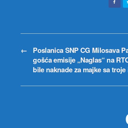
←
Poslanica SNP CG Milosava Pau
gošća emisije „Naglas“ na RTC
bile naknade za majke sa troje 