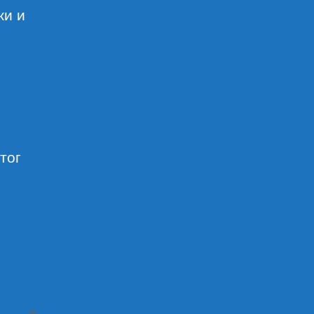
жи и
тог
0