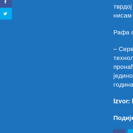
тврдоj
нисам 
Рафа с
– Серв
технол
пронађ
jедино
година
Izvor:
Подиј