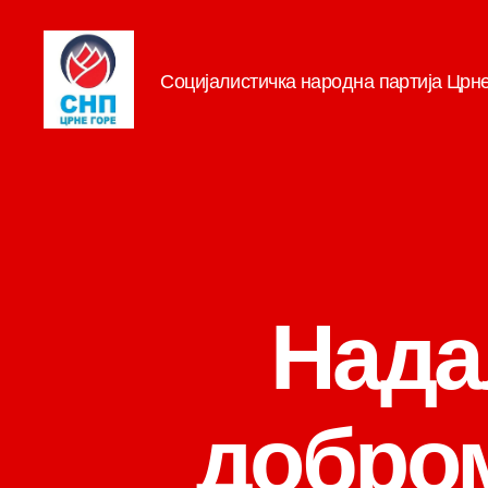
Социјалистичка народна партија Црн
СНП
Нада
добром