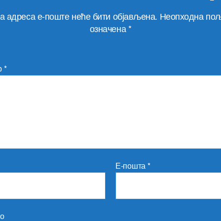
а адреса е-поште неће бити објављена.
Неопходна пољ
означена
*
р
*
Е-пошта
*
то