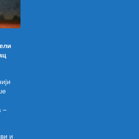
јели
ац
ниjи
ше
 –
ви и