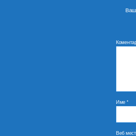
Ваш
Комента
Име
*
Веб мес