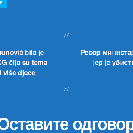
nović bila je
Ресор министа
G čija su tema
јер је уби
i više djece
Оставите одгово