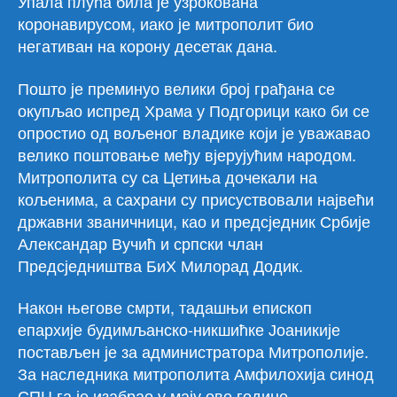
Упала плућа била је узрокована
коронавирусом, иако је митрополит био
негативан на корону десетак дана.
Пошто је преминуо велики број грађана се
окупљао испред Храма у Подгорици како би се
опростио од вољеног владике који је уважавао
велико поштовање међу вјерујућим народом.
Митрополита су са Цетиња дочекали на
кољенима, а сахрани су присуствовали највећи
државни званичници, као и предсједник Србије
Александар Вучић и српски члан
Предсједништва БиХ Милорад Додик.
Након његове смрти, тадашњи епископ
епархије будимљанско-никшићке Јоаникије
постављен је за администратора Митрополије.
За наследника митрополита Амфилохија синод
СПЦ га је изабрао у мају ове године.