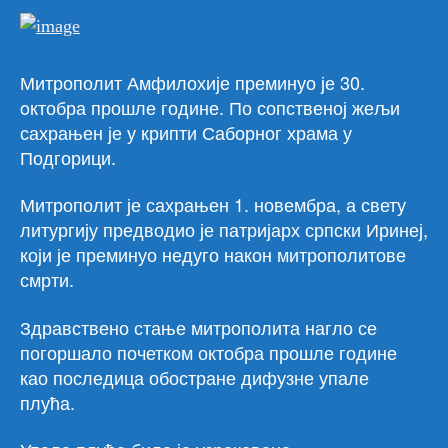
Митрополит Амфилохије преминуо је 30.
oктобра прошле године. По сопственој жељи
сахрањен је у крипти Саборног храма у
Подгорици.
Митрополит је сахрањен 1. новембра, а свету
литургију предводио је патријарх српски Иринеј,
који је преминуо недуго након митрополитове
смрти.
Здравствено стање митрополита нагло се
погоршало почетком октобра прошле године
као последица обостране дифузне упале
плућа.