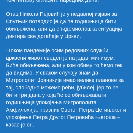
Отац Никола Пејовић је у недавној изјави за
Спутњик потврдио је да ће годишњица бити
обиљежена, али да епидемиолошка ситуација
диктира све догађаје у Цркви.
-Током пандемије осим редовних служби
црквени живот сведен је на један минимум.
Биће обиљежена, али у ком обиму то ћемо тек
да видимо. У сваком случају знам да
Митрополит Јоаникије имао велике планове за
тај, слободно можемо рећи, јубилеј, јер то ће
бити три дана у која ће се обиљежавати
годишњица упокојења Митрополита
Амфилохија, празник Светог Петра Цетињског и
упокојење Петра Другог Петровића Његоша –
казао је он.