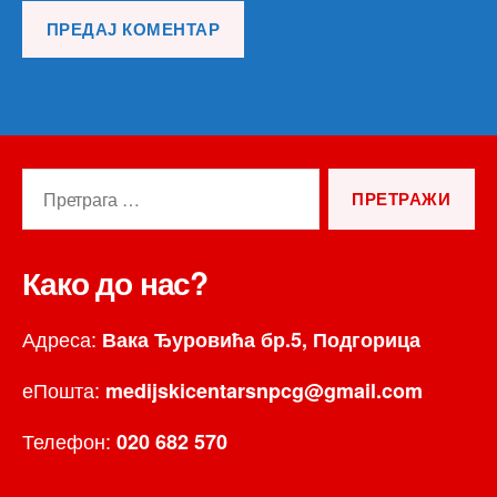
Претрага
за:
Како до нас?
Адреса:
Вака Ђуровића бр.5, Подгорица
еПошта:
medijskicentarsnpcg@gmail.com
Телефон:
020 682 570