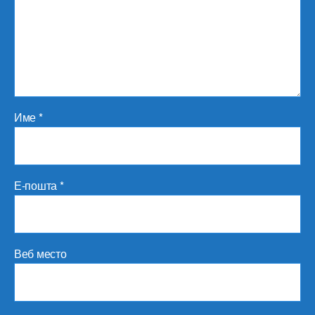
Име
*
Е-пошта
*
Веб место