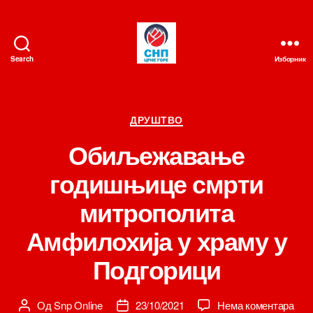
Search
Изборник
СНП
Категорије
ДРУШТВО
Обиљежавање
годишњице смрти
митрополита
Амфилохија у храму у
Подгорици
на
Од
Snp Online
23/10/2021
Нема коментара
Аутор
Датум