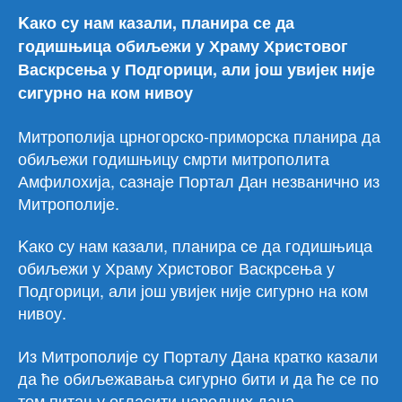
Kако су нам казали, планира се да
годишњица обиљежи у Храму Христовог
Васкрсења у Подгорици, али још увијек није
сигурно на ком нивоу
Митрополија црногорско-приморска планира да
обиљежи годишњицу смрти митрополита
Амфилохија, сазнаје Портал Дан незванично из
Митрополије.
Kако су нам казали, планира се да годишњица
обиљежи у Храму Христовог Васкрсења у
Подгорици, али још увијек није сигурно на ком
нивоу.
Из Митрополије су Порталу Дана кратко казали
да ће обиљежавања сигурно бити и да ће се по
том питању огласити наредних дана.