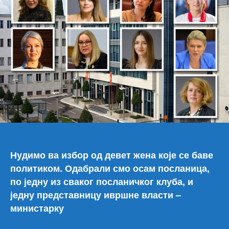
пре
у
Црн
Гори
заш
не?
Нудимо ва избор од девет жена које се баве
политиком. Одабрали смо осам посланица,
по једну из сваког посланичког клуба, и
једну представницу ивршне власти –
министарку