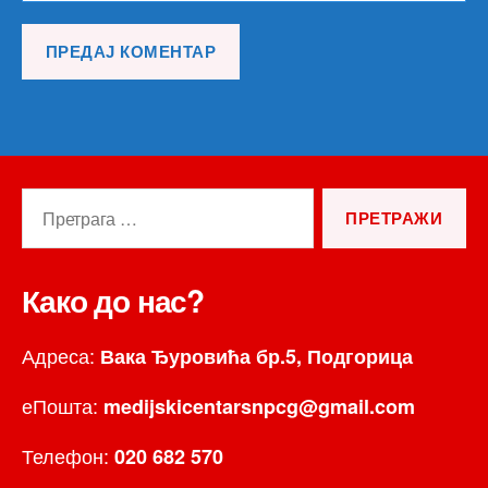
Претрага
за:
Како до нас?
Адреса:
Вака Ђуровића бр.5, Подгорица
еПошта:
medijskicentarsnpcg@gmail.com
Телефон:
020 682 570