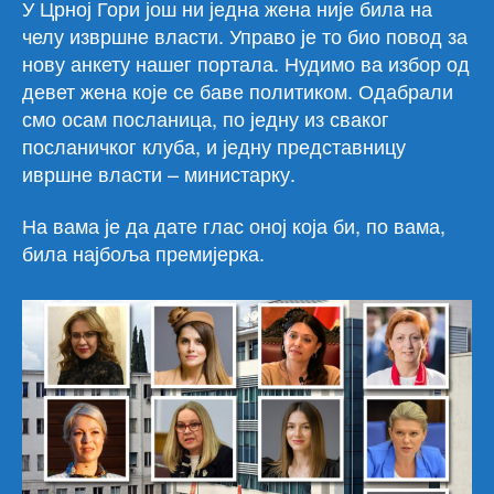
У Црној Гори још ни једна жена није била на
челу извршне власти. Управо је то био повод за
нову анкету нашег портала. Нудимо ва избор од
девет жена које се баве политиком. Одабрали
смо осам посланица, по једну из сваког
посланичког клуба, и једну представницу
ивршне власти – министарку.
На вама је да дате глас оној која би, по вама,
била најбоља премијерка.