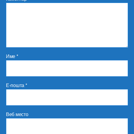
Име
*
Е-пошта
*
Веб место