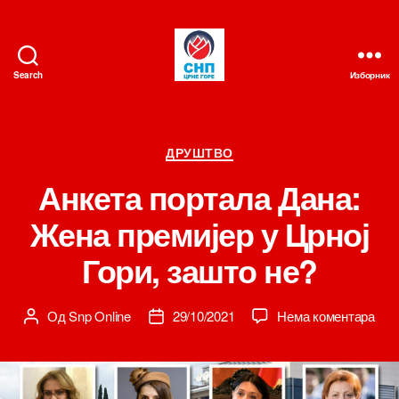
Search
Изборник
СНП
Категорије
ДРУШТВО
Анкета портала Дана:
Жена премијер у Црној
Гори, зашто не?
на
Од
Snp Online
29/10/2021
Нема коментара
Аутор
Датум
Анк
чланка
чланка
пор
Дан
Жен