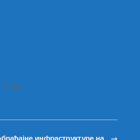
0
SHARES
браћајне инфраструктуре на
→