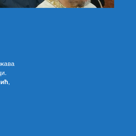
ржава
ци.
пић
,