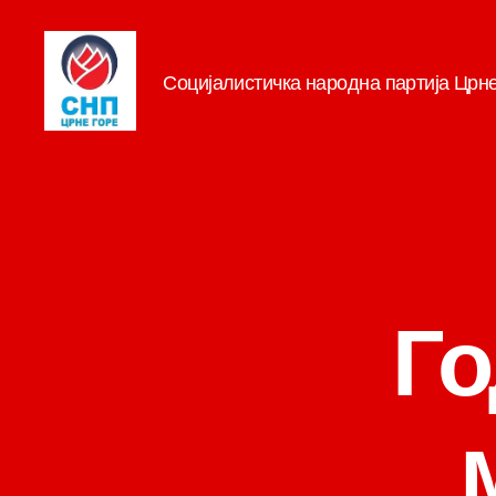
Социјалистичка народна партија Црн
СНП
Г