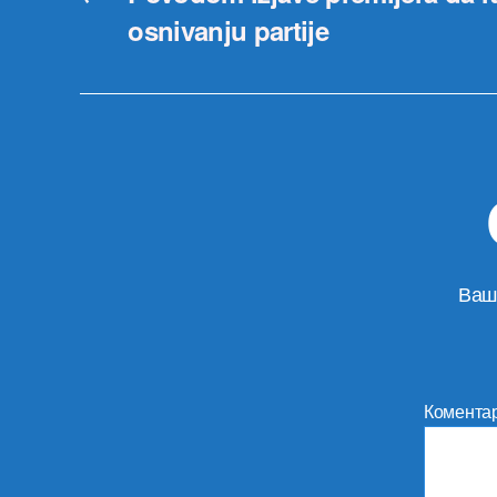
osnivanju partije
Ваш
Комента