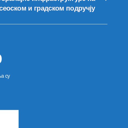
сеоском и градском подручју
р
а су