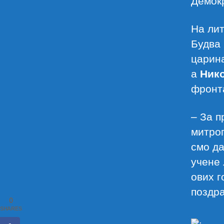
На лит
Будва
царин
а
Ник
фронт
– За п
митро
смо да
учене 
ових г
поздра
0
SHARES