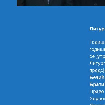
Литур
Годишњ
годиш
се jут
Литург
предс
Бечић
Брати
Прав
Херце
Демок