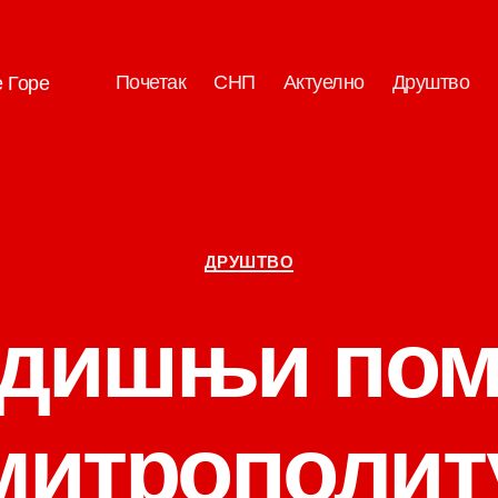
Почетак
СНП
Актуелно
Друштво
е Горе
Категорије
ДРУШТВО
одишњи пом
митрополит