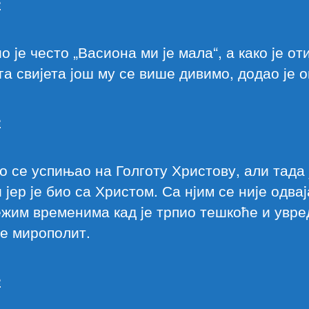
о jе често „Васиона ми jе мала“, а како jе о
га свиjета jош му се више дивимо, додао је о
о се успињао на Голготу Христову, али тада 
и jер jе био са Христом. Са нjим се ниjе одва
ежим временима кад jе трпио тешкоће и увре
је мирополит.