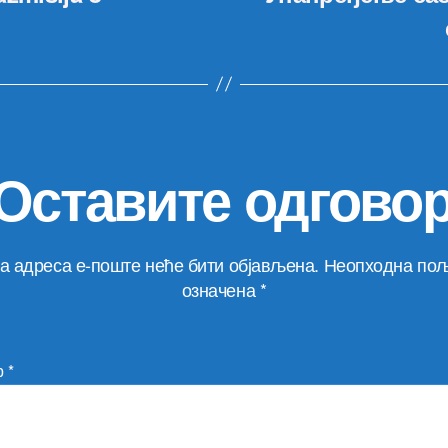
Оставите одгово
а адреса е-поште неће бити објављена.
Неопходна пољ
означена
*
р
*