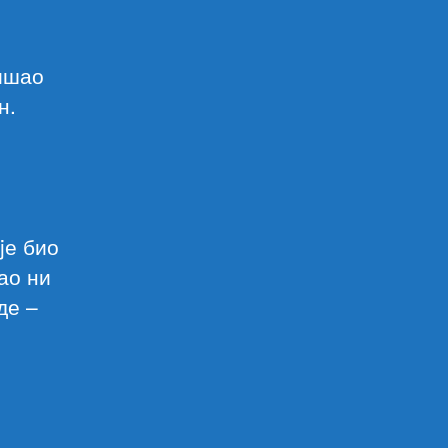
тишао
н.
jе био
jао ни
де –