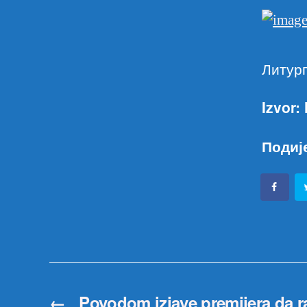
Литург
Izvor:
Подиј
←
Povodom izjave premijera da r