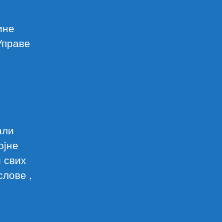
ине
Управе
али
оjне
 свих
слове ,
.