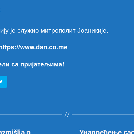
ију је служио митрополит Јоаникије.
 https://www.dan.co.me
ели са пријатељима!
azmišlja o
Унапређење сао