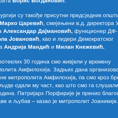
ургији су такође присутни предсjедник општ
Марко Царевић
, смиjењени в.д. директора 
а
Александар Даjмановић,
функционер ДФ-
ола Jовановић
, као и лидери Демократског
а
Андрија Мандић
и
Милан Кнежевић.
ротеклих 30 година смо живjели у времену
полита Амфилохиjа. Задњих дана организов
не митрополита Амфилохиjа, па смо кроз бр
људе одали му част, као што смо га слушали
одина. Патриjарх Порфириjе jе пренио благо
ве и љубав – казао је митрополит Јоаникије