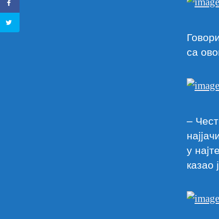
Говори
са ово
– Чест
наjjач
у наjт
казао 