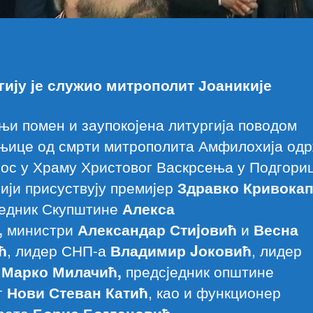
гију је служио митрополит Јоаникије
и помен и заупокоjена литургиjа поводом
њице од смрти митрополита Амфилохиjа од
рос у Храму Христовог Васкрсења у Подгори
иjи присуствуjу премиjер
Здравко Кривока
jедник Скупштине
Алекса
,
министри
Александар Стиjовић
и
Весна
ћ
, лидер СНП-а
Владимир Jоковић
, лидер
е
Марко Милачић,
предсjедник општине
г
Нови Стеван Катић
, као и функционер
рата
Борис Богдановић
.