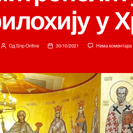
лохиjу у 
Од
Snp Online
30/10/2021
Нема коментара
Аутор
Датум
чланка
чланка