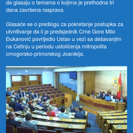
da glasaju o temama o kojima je prethodna tri
dana završena rasprava.
Glasaće se o predlogu za pokretanje postupka za
utvrđivanje da li je predsjednik Crne Gore Milo
Đukanović povrijedio Ustav u vezi sa dešavanjim
na Cetinju u periodu ustoličenja mitropolita
crnogorsko-primorskog Joanikija.