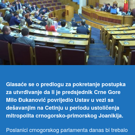
i
inici
Glasaće se o predlogu za pokretanje postupka
za utvrđivanje da li je predsjednik Crne Gore
Milo Đukanović povrijedio Ustav u vezi sa
dešavanjim na Cetinju u periodu ustoličenja
mitropolita crnogorsko-primorskog Joanikija.
Poslanici crnogorskog parlamenta danas bi trebalo