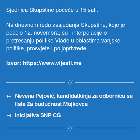
Sjednica Skupštine počeće u 15 sati.
Na dnevnom redu zasjedanja Skupštine, koje je
počelo 12. novembra, su i interpelacije o
pretresanju politike Vlade u oblastima vanjske
politike, prosvjete i poljoprivrede.
Izvor: https://www.vijesti.me
←
Nevena Pejović, kandidatkinja za odbornicu sa
liste Za budućnost Mojkovca
→
Inicijativa SNP CG