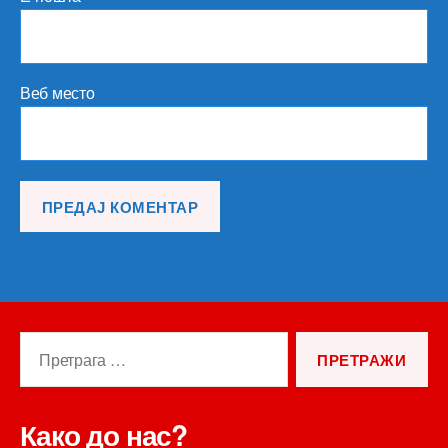
Веб место
Претрага
за:
Како до нас?