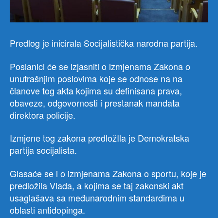
Predlog je inicirala Socijalistička narodna partija.
Poslanici će se izjasniti o izmjenama Zakona o
unutrašnjim poslovima koje se odnose na na
članove tog akta kojima su definisana prava,
obaveze, odgovornosti i prestanak mandata
direktora policije.
Izmjene tog zakona predložIla je Demokratska
partija socijalista.
Glasaće se i o izmjenama Zakona o sportu, koje je
predložila Vlada, a kojima se taj zakonski akt
usaglašava sa međunarodnim standardima u
oblasti antidopinga.