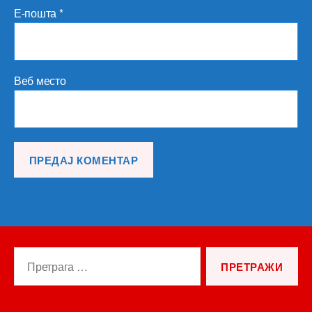
Е-пошта
*
Веб место
Претрага
за: