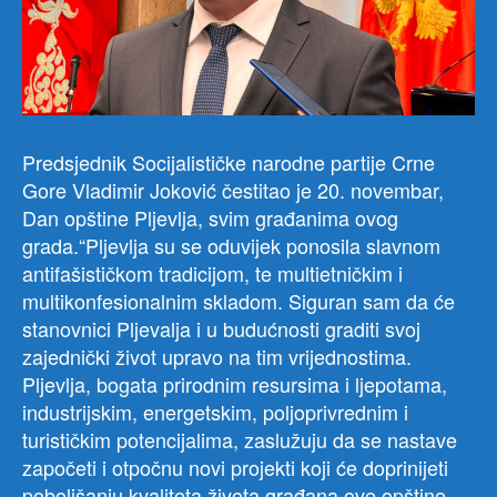
Predsjednik Socijalističke narodne partije Crne
Gore Vladimir Joković čestitao je 20. novembar,
Dan opštine Pljevlja, svim građanima ovog
grada.“Pljevlja su se oduvijek ponosila slavnom
antifašističkom tradicijom, te multietničkim i
multikonfesionalnim skladom. Siguran sam da će
stanovnici Pljevalja i u budućnosti graditi svoj
zajednički život upravo na tim vrijednostima.
Pljevlja, bogata prirodnim resursima i ljepotama,
industrijskim, energetskim, poljoprivrednim i
turističkim potencijalima, zaslužuju da se nastave
započeti i otpočnu novi projekti koji će doprinijeti
poboljšanju kvaliteta života građana ove opštine.