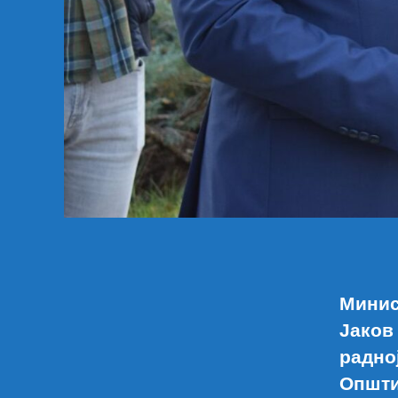
Минис
Јаков
радно
Општи