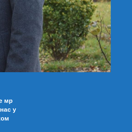
е мр
нас у
ком