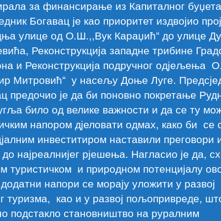
ирала за финансирање из Капиталног буџета
едник Богавац је као приоритет издвојио прој
ња улице од О.Ш.,,Вук Караџић“ до улице Д
вића, Реконструкција западне трибине Град
на и Реконструкција подручног одјељења О.
ир Митровић“ у насељу Доње Луге. Предсје
ц предочио је да би поновно покретање Руд
угља било од велике важности и да се ту мо
ичким напором дјеловати одмах, како би се 
цјалним инвеститиром наставили преговори 
до најреалнијег рјешења. Нагласио је да, с
м туристичком и природном потенцијалу ов
 додатни напори се морају уложити у развој
г туризма, као и у развој пољопривреде, шт
но подстакло становништво на руралним