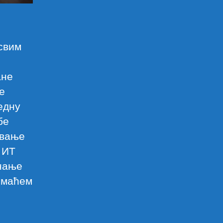
свим
ане
е
едну
бе
авање
 ИТ
знање
домаћем