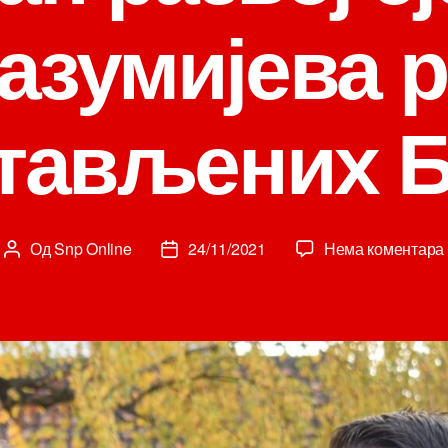
азумијева р
тављених 
Од
Snp Online
24/11/2021
Нема коментара
Аутор
Датум
чланка
чланка