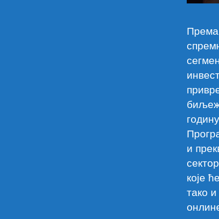
Према
спремн
сегмен
инвест
привре
биљеже
годину
Програ
и прек
сектор
које ћ
тако и
онлине