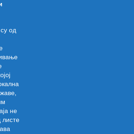
и
 су од
е
ривање
е
ојој
локална
ржаве,
им
аја не
д листе
рава