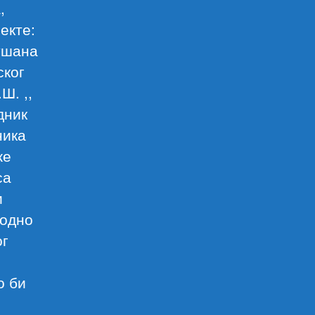
,
екте:
ушана
ског
Ш. ,,
дник
ника
же
са
и
ходно
ог
о би