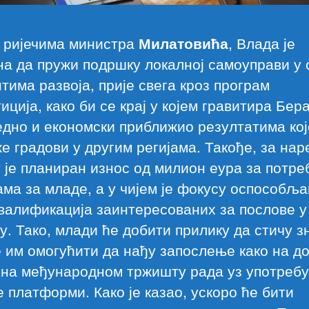
 ријечима министра
Милатовића
, Влада је
а да пружи подршку локалној самоуправи у 
тима развоја, прије свега кроз програм
иција, како би се крај у којем гравитира Бер
дно и економски приближио резултатима кој
 градови у другим регијама. Такође, за нар
 је планиран износ од милион еура за потре
ма за младе, а у чијем је фокусу оспособљ
валификација заинтересованих за послове у
у. Тако, млади ће добити прилику да стичу 
е им омогућити да нађу запослење како на 
 на међународном тржишту рада уз употребу
 платформи. Како је казао, ускоро ће бити