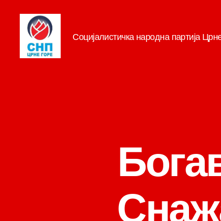
Социјалистичка народна партија Црн
СНП
Бога
Снажа