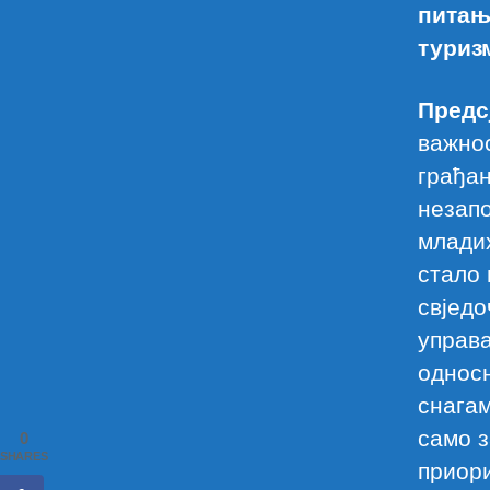
питањ
туриз
Предс
важнос
грађан
незап
млади
стало 
свједо
управа
односн
снагам
само з
0
SHARES
приори