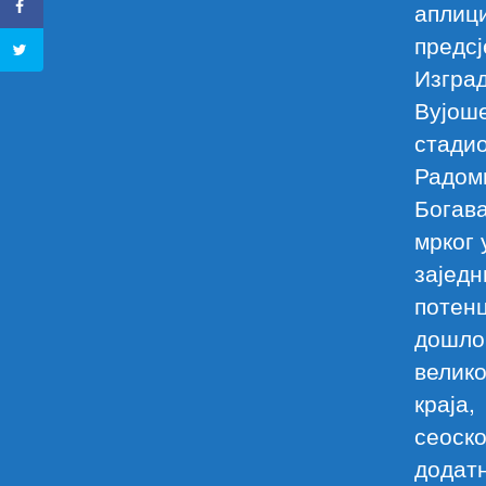
аплиц
предсј
Изград
Вујоше
стадио
Радом
Богава
мрког 
заједн
потен
дошло 
велико
краја,
сеоско
додат