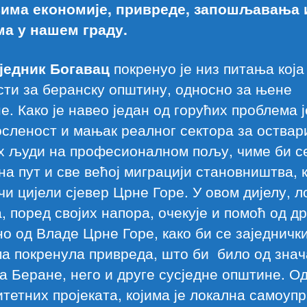
има економије, привреде, запошљавања 
ма у нашем граду.
једник Богавац
покренуо је низ питања која
ти за беранску општину, односно за њене
е. Како је навео један од горућих проблема ј
осленост и мањак реалног сектора за оства
х људи на професионалном пољу, чиме би с
на пут и све већој миграцији становништва, к
чи цијели сјевер Црне Горе. У овом дијелу, 
, поред својих напора, очекује и помоћ од д
о од Владе Црне Горе, како би се заједничк
а покренула привреда, што би било од знач
а Беране, него и друге сусједне општине. О
тетних пројеката, којима је локална самоуп