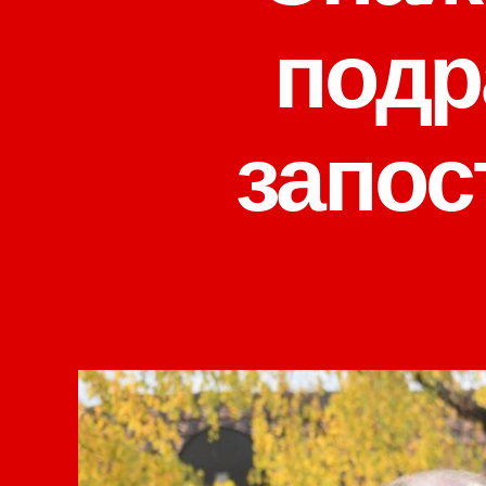
подр
запос