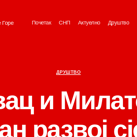
Почетак
СНП
Актуелно
Друштво
е Горе
Категорије
ДРУШТВО
вац и Милат
н развој с