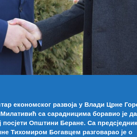
тар економског развоја у Влади Црне Гор
 Милативић са сарадницима боравио је да
ј посјети Општини Беране. Са предсједни
не Тихомиром Богавцем разговарао је о