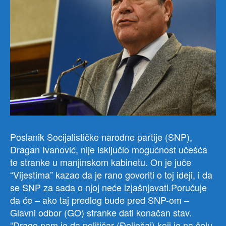
Poslanik Socijalističke narodne partije (SNP),
Dragan Ivanović, nije isključio mogućnost učešća
te stranke u manjinskom kabinetu. On je juče
“Vijestima” kazao da je rano govoriti o toj ideji, i da
se SNP za sada o njoj neće izjašnjavati.Poručuje
da će – ako taj predlog bude pred SNP-om –
Glavni odbor (GO) stranke dati konačan stav.
“Drago nam je da političar (Đeljošaj) koji je na čelu