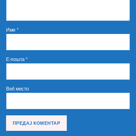
Име
*
Е-пошта
*
Веб место