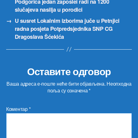
Podgorica jedan zaposlei radi na 1200
slučajeva nasilja u porodici
→
U susret Lokalnim izborima juče u Petnjici
radna posjeta Potpredsjednika SNP CG
Dragoslava Šćekića
Оставите одговор
Ваша адреса е-поште неће бити објављена.
Неопходна
поља су означена
*
Коментар
*