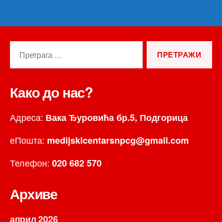
Претрага
за:
Како до нас?
Адреса:
Вака Ђуровића бр.5, Подгорица
еПошта:
medijskicentarsnpcg@gmail.com
Телефон:
020 682 570
Архиве
април 2026