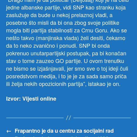
jedne albanske partije, vidi SNP kao stranku koja
zaslužuje da bude u nekoj prelaznoj vladi, a
posebno što misli da bi ona zbog svoje politike
mogla biti partija stabilnosti za Crnu Goru. Ako se
nešto takvo (manjinska vlada) želi desiti, čekamo
da to neko zvanično i ponudi. SNP bi onda
pokrenuo unutarpartijski postupak, pa bi konačan
stav o tome zauzeo GO partije. U ovom trenutku
ne bismo se izjašnjavali, jer smo sve o toj ideji čuli
posredstvom medija, i to je je za sada samo priča
ili želja nekih opozicionih partija”, istakao je on.
Izvor: Vijesti online
←
Frapantno je da u centru za socijalni rad