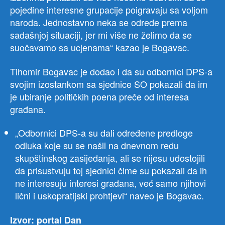
pojedine interesne grupacije poigravaju sa voljom
naroda. Jednostavno neka se odrede prema
sadašnjoj situaciji, jer mi više ne želimo da se
suočavamo sa ucjenama“ kazao je Bogavac.
Tihomir Bogavac je dodao i da su odbornici DPS-a
svojim izostankom sa sjednice SO pokazali da im
je ubiranje političkih poena preče od interesa
građana.
„Odbornici DPS-a su dali određene predloge
odluka koje su se našli na dnevnom redu
skupštinskog zasijedanja, ali se nijesu udostojili
da prisustvuju toj sjednici čime su pokazali da ih
ne interesuju interesi građana, već samo njihovi
lični i uskopratijski prohtjevi“ naveo je Bogavac.
Izvor: portal Dan