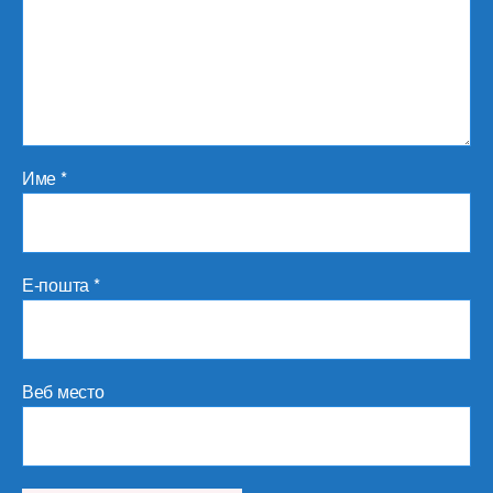
Име
*
Е-пошта
*
Веб место