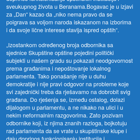
sveukupnog života u Beranama.Bogavac je u izjavi
za „Dan“ kazao da „niko nema pravo da se
poigrava sa voljom naroda iskazanom na izborima
i da svoje lične interese stavlja ispred opštih“.
„Izostankom određenog broja odbornika sa
sjednice Skupštine opštine pojedini politički
subjekti u našem gradu su pokazali neodgovornost
prema građanima i nepoštovanje lokalnog
parlamenta. Tako ponašanje nije u duhu
demokratije i nije pravi odgovor na probleme koje
svi zajednički treba da rješavamo na dobrobit svig
građana. Do rješenja se, između ostalog, dolazi
dijalogom u parlamentu, a ne nikako na ulici i u
nekim neformalnim razgovorima. Zato pozivam
odbornike koji, iz njima znanih razloga, bojkotuju
rad parlamenta da se vrate u skupštinske klupe i
daju doprinos funkcionisanju institucija i