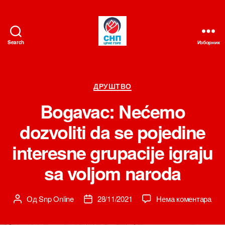
Search
Изборник
СНП
Категорије
ДРУШТВО
Bogavac: Nećemo
dozvoliti da se pojedine
interesne grupacije igraju
sa voljom naroda
на
Од
Snp Online
28/11/2021
Нема коментара
Аутор
Датум
Bog
чланка
чланка
Neć