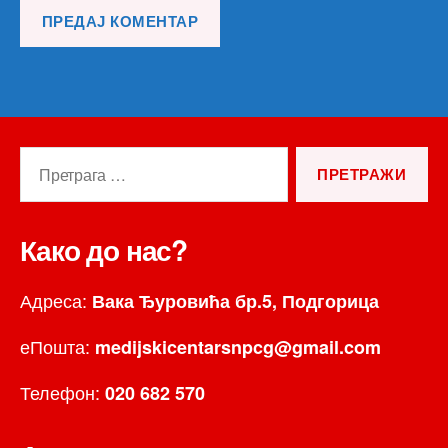
Претрага
за:
Како до нас?
Адреса:
Вака Ђуровића бр.5, Подгорица
еПошта:
medijskicentarsnpcg@gmail.com
Телефон:
020 682 570