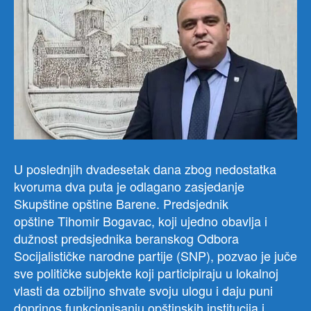
U poslednjih dvadesetak dana zbog nedostatka
kvoruma dva puta je odlagano zasjedanje
Skupštine opštine Barene. Predsjednik
opštine Tihomir Bogavac, koji ujedno obavlja i
dužnost predsjednika beranskog Odbora
Socijalističke narodne partije (SNP), pozvao je juče
sve političke subjekte koji participiraju u lokalnoj
vlasti da ozbiljno shvate svoju ulogu i daju puni
doprinos funkcionisanju opštinskih institucija i