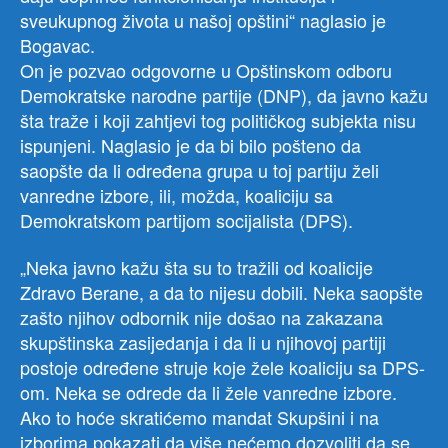
sveukupnog života u našoj opštini“ naglasio je
Bogavac.
On je pozvao odgovorne u Opštinskom odboru
Demokratske narodne partije (DNP), da javno kažu
šta traže i koji zahtjevi tog političkog subjekta nisu
ispunjeni. Naglasio je da bi bilo pošteno da
saopšte da li određena grupa u toj partiju želi
vanredne izbore, ili, možda, koaliciju sa
Demokratskom partijom socijalista (DPS).
„Neka javno kažu šta su to tražili od koalicije
Zdravo Berane, a da to nijesu dobili. Neka saopšte
zašto njihov odbornik nije došao na zakazana
skupštinska zasijedanja i da li u njihovoj partiji
postoje određene struje koje žele koaliciju sa DPS-
om. Neka se odrede da li žele vanredne izbore.
Ako to hoće skratićemo mandat Skupšini i na
izborima pokazati da više nećemo dozvoliti da se