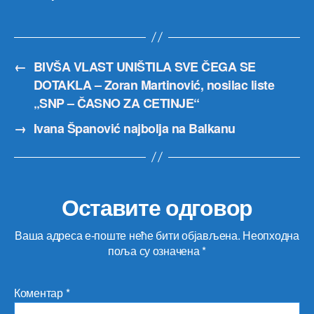
←
BIVŠA VLAST UNIŠTILA SVE ČEGA SE
DOTAKLA – Zoran Martinović, nosilac liste
„SNP – ČASNO ZA CETINJE“
→
Ivana Španović najbolja na Balkanu
Оставите одговор
Ваша адреса е-поште неће бити објављена.
Неопходна
поља су означена
*
Коментар
*