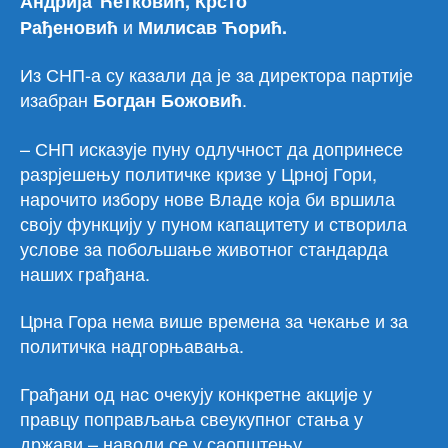
Андрија Ћетковић, Крсто
и
Рађеновић
Милисав Ћорић.
Из СНП-а су казали да је за директора партије
изабран
.
Богдан Божовић
– СНП исказује пуну одлучност да допринесе
разрјешењу политичке кризе у Црној Гори,
нарочито избору нове Владе која би вршила
своју функцију у пуном капацитету и створила
услове за побољшање животног стандарда
наших грађана.
Црна Гора нема више времена за чекање и за
политичка надгорњавања.
Грађани од нас очекују конкретне акције у
правцу поправљања свеукупног стања у
држави – наводи се у саопштењу.