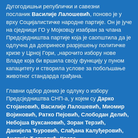
Дугогодишњи републички и савезни
посланик
, поново је у
Василије Лалошевић
врху Социјалистичке народне партије. Он је јуче
на сједници ГО у Мојковцу изабран за члана
Предсједништва партије која је саопштила да је
одлучна да допринесе разрјешењу политичке
кризе у Црној Гори, „нарочито избору нове
Владе која би вршила своју функцију у пуном
капацитету и створила услове за побољшање
животног стандарда грађана.
Главни одбор донио је одлуку о избору
Предсједништва СНП-а, у којем су
Дарко
Стојановић, Василије Лалошевић, Миомир
Војиновић, Ратко Пејовић, Слободан Делић,
Небојша Вуксановић, Зоран Терзић,
Данијела Ђуровић, Слађана Калуђеровић,