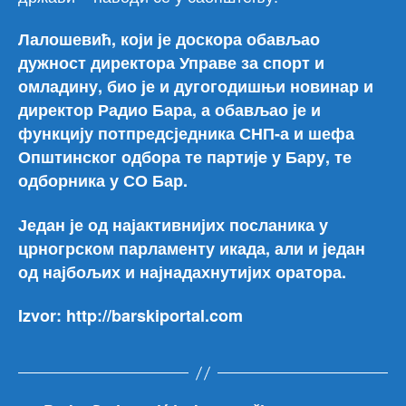
Лалошевић, који је доскора обављао
дужност директора Управе за спорт и
омладину, био је и дугогодишњи новинар и
директор Радио Бара, а обављао је и
функцију потпредсједника СНП-а и шефа
Општинског одбора те партијe у Бару, те
одборника у СО Бар.
Један је од најактивнијих посланика у
црногрском парламенту икада, али и један
од најбољих и најнадахнутијих оратора.
Izvor: http://barskiportal.com