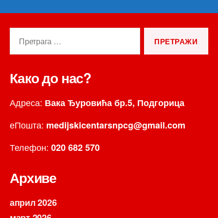
Претрага
за:
Како до нас?
Адреса:
Вака Ђуровића бр.5, Подгорица
еПошта:
medijskicentarsnpcg@gmail.com
Телефон:
020 682 570
Архиве
април 2026
март 2026