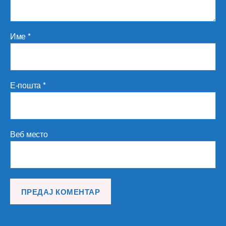
Име
*
Е-пошта
*
Веб место