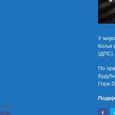
У мојк
бољи р
(ДПС)
По прв
будућн
Гора 3
Подиј
0
SHARES