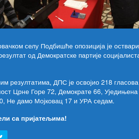
овачком селу Подбишће опозиција је оствар
езултат од Демократске партије социјалист
.
им резултатима, ДПС је освојио 218 гласова
ост Црне Горе 72, Демократе 66, Уједињена
0, Не дамо Мојковац 17 и УРА седам.
ели са пријатељима!