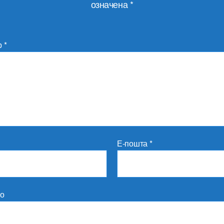
означена
*
р
*
Е-пошта
*
то