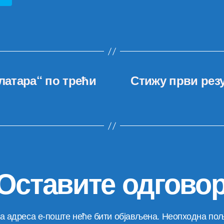
латара“ по трећи
Стижу први резу
Оставите одгово
а адреса е-поште неће бити објављена.
Неопходна пољ