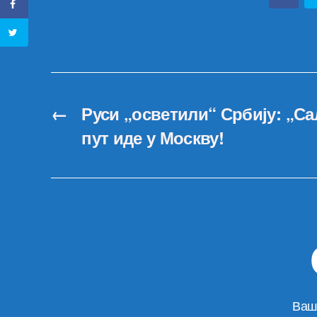
←
Руси „осветили“ Србију: „Са
пут иде у Москву!
Ваш