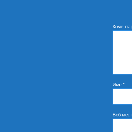
Комента
Име
*
Веб мес