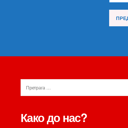
Претрага
за:
Како до нас?