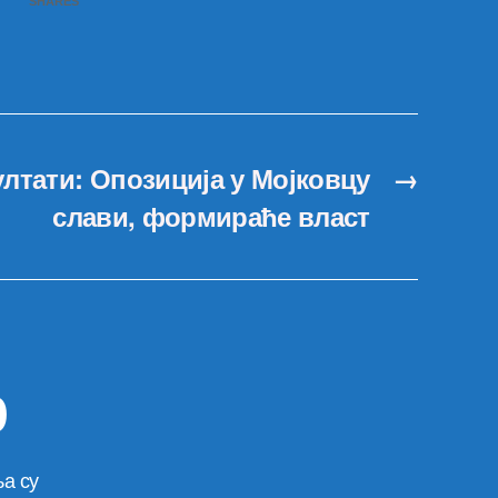
SHARES
лтати: Опозиција у Мојковцу
→
слави, формираће власт
р
а су