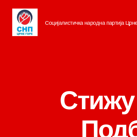
Социјалистичка народна партија Црн
СНП
Стижу 
Подб