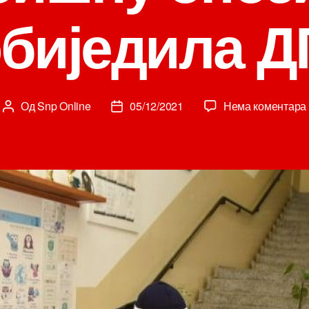
биједила 
Од
Snp Online
05/12/2021
Нема коментара
Аутор
Датум
чланка
чланка