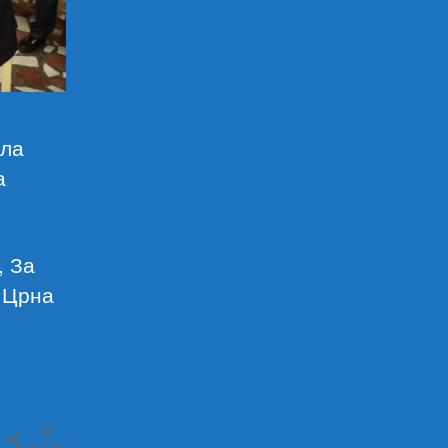
ила
а
, За
 Црна
0