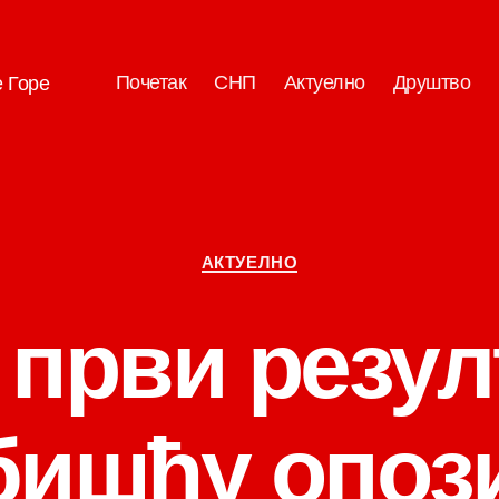
Почетак
СНП
Актуелно
Друштво
е Горе
Категорије
АКТУЕЛНО
први резул
ишћу опоз