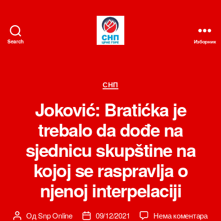
Search
Изборник
СНП
Категорије
СНП
Joković: Bratićka je
trebalo da dođe na
sjednicu skupštine na
kojoj se raspravlja o
njenoj interpelaciji
на
Од
Snp Online
09/12/2021
Нема коментара
Аутор
Датум