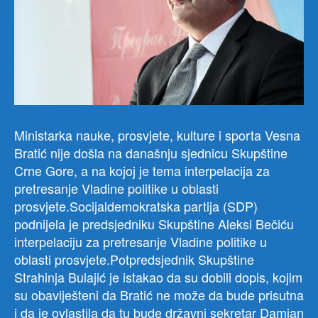
Ministarka nauke, prosvjete, kulture i sporta Vesna
Bratić nije došla na današnju sjednicu Skupštine
Crne Gore, a na kojoj je tema interpelacija za
pretresanje Vladine politike u oblasti
prosvjete.Socijaldemokratska partija (SDP)
podnijela je predsjedniku Skupštine Aleksi Bečiću
interpelaciju za pretresanje Vladine politike u
oblasti prosvjete.Potpredsjednik Skupštine
Strahinja Bulajić je istakao da su dobili dopis, kojim
su obaviješteni da Bratić ne može da bude prisutna
i da je ovlastila da tu bude državni sekretar Damjan