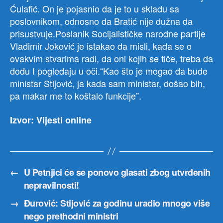
Ćulafić. On je pojasnio da je to u skladu sa
poslovnikom, odnosno da Bratić nije dužna da
prisustvuje.Poslanik Socijalističke narodne partije
Vladimir Joković je istakao da misli, kada se o
ovakvim stvarima radi, da oni kojih se tiče, treba da
dođu I pogledaju u oči.“Kao što je mogao da bude
ministar Stijović, ja kada sam ministar, došao bih,
pa makar me to koštalo funkcije”.
Izvor: Vijesti online
←
U Petnjici će se ponovo glasati zbog utvrđenih
nepravilnosti!
→
Đurović: Stijović za godinu uradio mnogo više
nego prethodni ministri