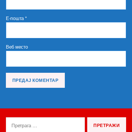
Е-пошта
*
Веб место
Претрага
за: