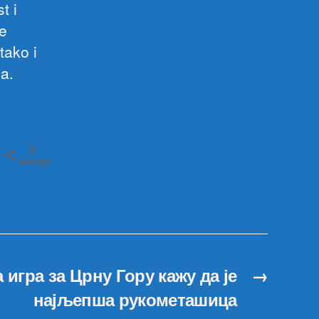
t i
e
tako i
ća.
0
SHARES
 игра за Црну Гору кажу да је
→
најљепша рукометашица