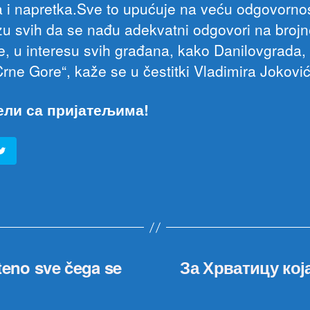
a i napretka.Sve to upućuje na veću odgovornos
u svih da se nađu adekvatni odgovori na brojn
e, u interesu svih građana, kako Danilovgrada, 
Crne Gore“, kaže se u čestitki Vladimira Jokovi
ели са пријатељима!
teno sve čega se
За Хрватицу која