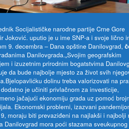
ednik Socijalističke narodne partije Crne Gore
r Joković. uputio je u ime SNP-a i svoje lično 
m 9. decembra – Dana opštine Danilovgrad,
č
rađanima Danilovgrada.„Svojim geografskim
jem i izuzetnim prirodnim bogatstvima Danilov
uje da bude najbolje mjesto za život svih njego
a.Bjelopavlićku dolinu treba valorizovati na pra
 dodatno je učiniti privlačnom za investicije,
emeno jačajući ekonomiju grada uz pomoć brojn
ijala. Ekonomski problemi, izazvani pandemij
9, moraju biti prevaziđeni na najlakši i najbolj
 a Danilovgrad mora poći stazama sveukupnog