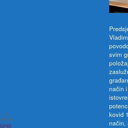
Predsj
Vladimi
povodo
svim g
položa
zasluž
građan
način i
istovr
potenc
kovid 1
0
SHARES
način,