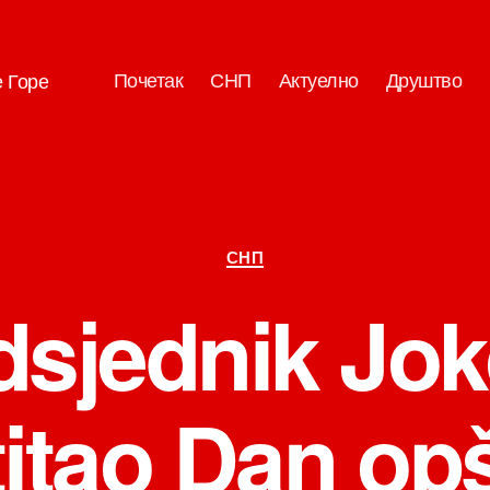
Почетак
СНП
Актуелно
Друштво
е Горе
Категорије
СНП
dsjednik Jok
itao Dan op