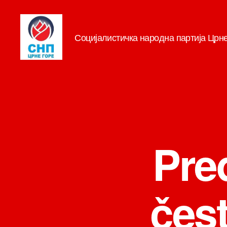
Социјалистичка народна партија Црн
СНП
Pre
čest