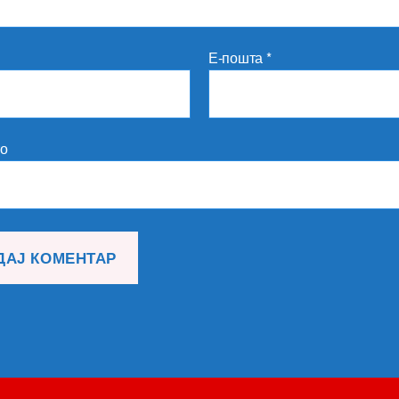
Е-пошта
*
то