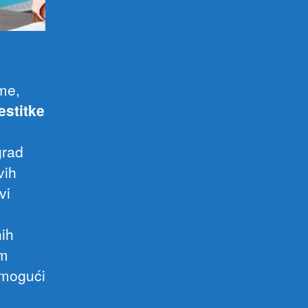
ime,
estitke
grad
vih
vi
ih
om
i mogući