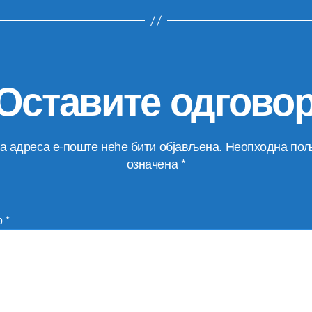
Оставите одгово
а адреса е-поште неће бити објављена.
Неопходна пољ
означена
*
р
*