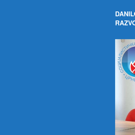
DANI
RAZVO