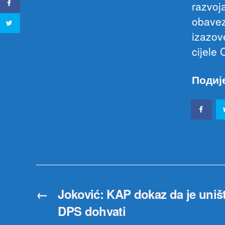
razvoj
obavez
izazov
cijele 
Подиј
←
Joković: KAP dokaz da je uniš
DPS dohvati