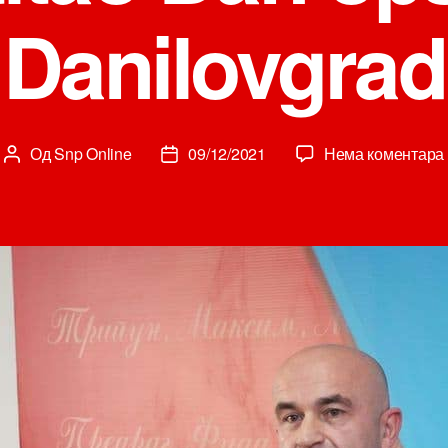
Danilovgrad
Од
Snp Online
09/12/2021
Нема коментара
Аутор
Датум
чланка
чланка