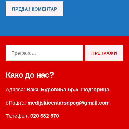
Претрага
за:
Како до нас?
Адреса:
Вака Ђуровића бр.5, Подгорица
еПошта:
medijskicentarsnpcg@gmail.com
Телефон:
020 682 570