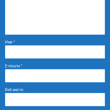
Име
*
Е-пошта
*
Веб место