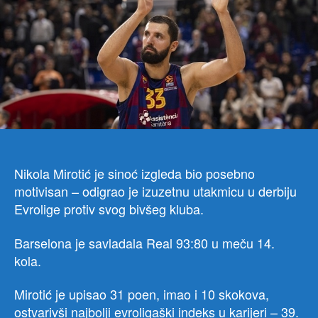
uta
u
karij
Nikola Mirotić je sinoć izgleda bio posebno
motivisan – odigrao je izuzetnu utakmicu u derbiju
Evrolige protiv svog bivšeg kluba.
Barselona je savladala Real 93:80 u meču 14.
kola.
Mirotić je upisao 31 poen, imao i 10 skokova,
ostvarivši najbolji evroligaški indeks u karijeri – 39.