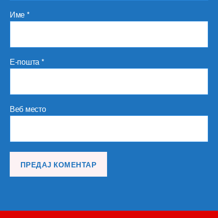
Име
*
Е-пошта
*
Веб место