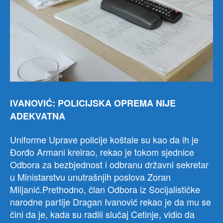
IVANOVIĆ: POLICIJSKA OPREMA NIJE
ADEKVATNA
Uniforme Uprave policije koštale su kao da ih je
Đorđo Armani kreirao, rekao je tokom sjednice
Odbora za bezbjednost i odbranu državni sekretar
u Ministarstvu unutrašnjih poslova Zoran
Miljanić.Prethodno, član Odbora iz Socijalističke
narodne partije Dragan Ivanović rekao je da mu se
čini da je, kada su radili slučaj Cetinje, vidio da