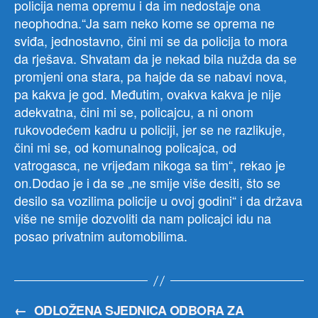
policija nema opremu i da im nedostaje ona
neophodna.“Ja sam neko kome se oprema ne
sviđa, jednostavno, čini mi se da policija to mora
da rješava. Shvatam da je nekad bila nužda da se
promjeni ona stara, pa hajde da se nabavi nova,
pa kakva je god. Međutim, ovakva kakva je nije
adekvatna, čini mi se, policajcu, a ni onom
rukovodećem kadru u policiji, jer se ne razlikuje,
čini mi se, od komunalnog policajca, od
vatrogasca, ne vrijeđam nikoga sa tim“, rekao je
on.Dodao je i da se „ne smije više desiti, što se
desilo sa vozilima policije u ovoj godini“ i da država
više ne smije dozvoliti da nam policajci idu na
posao privatnim automobilima.
←
ODLOŽENA SJEDNICA ODBORA ZA