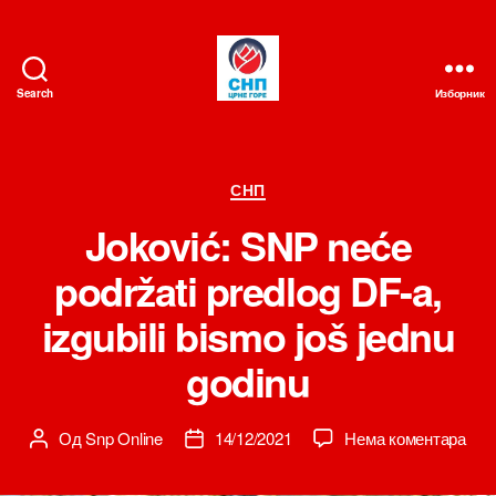
Search
Изборник
СНП
Категорије
СНП
Joković: SNP neće
podržati predlog DF-a,
izgubili bismo još jednu
godinu
на
Од
Snp Online
14/12/2021
Нема коментара
Аутор
Датум
Joko
чланка
чланка
SN