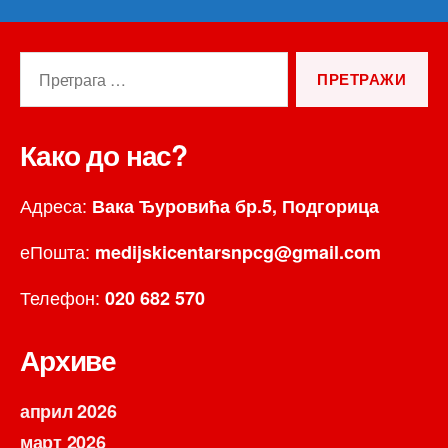
Претрага
за:
Како до нас?
Адреса:
Вака Ђуровића бр.5, Подгорица
еПошта:
medijskicentarsnpcg@gmail.com
Телефон:
020 682 570
Архиве
април 2026
март 2026