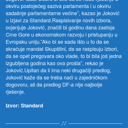
okviru postojećeg saziva parlamenta i u okviru
sadašnje parlamentarne većine”, kazao je Joković
u izjavi za Standard.Raspisivanje novih izbora,
ocjenjuje Joković, značili bi godinu dana zastoja
Crne Gore u ekonomskom razvoju i pristupanju u
Evropsku uniju.”Ako bi se sada išlo u to da se
skraćuje mandat Skupštini, da se raspisuju izbori,
da se opet pregovara oko vlade, to bi bila još jedna
izgubljena godina kao ova prošla”, rekao je
Joković.Upitan da li ima neki drugačiji predlog,
Joković kaže da se treba naći u zajedničkom
dogovoru, ali da predlog DF-a nije najbolje
rješenje.
Izvor: Standard