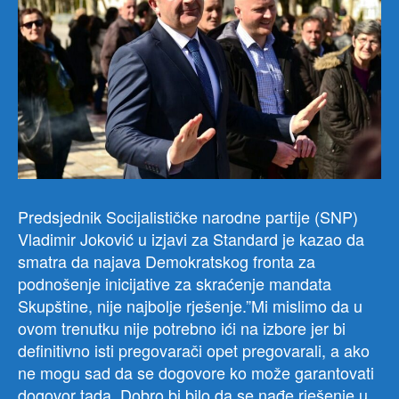
Predsjednik Socijalističke narodne partije (SNP)
Vladimir Joković u izjavi za Standard je kazao da
smatra da najava Demokratskog fronta za
podnošenje inicijative za skraćenje mandata
Skupštine, nije najbolje rješenje.”Mi mislimo da u
ovom trenutku nije potrebno ići na izbore jer bi
definitivno isti pregovarači opet pregovarali, a ako
ne mogu sad da se dogovore ko može garantovati
dogovor tada. Dobro bi bilo da se nađe rješenje u