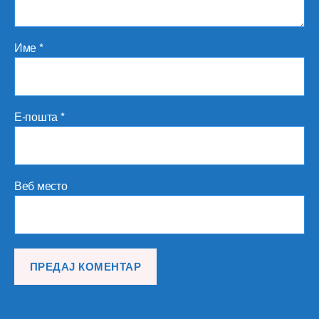
Име
*
Е-пошта
*
Веб место