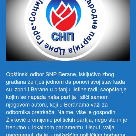
Opštinski odbor SNP Berane, isključivo zbog
građana želi još jednom da ponovi svoj stav kada
su izbori i Berane u pitanju. Istine radi, saopštenje
kojim se napada naša partija i sliči samom
njegovom autoru, koji u Beranama važi za
odbornika pretrkača. Naime, više je gospodin
Živković promijenio političkih partija, nego što ih je
trenutno u lokalnom parlamentu. Usput, valja
napomenuti da je u najžešćim političkim borbama