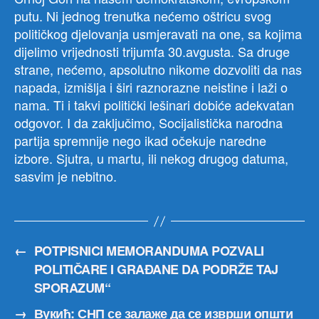
putu. Ni jednog trenutka nećemo oštricu svog
političkog djelovanja usmjeravati na one, sa kojima
dijelimo vrijednosti trijumfa 30.avgusta. Sa druge
strane, nećemo, apsolutno nikome dozvoliti da nas
napada, izmišlja i širi raznorazne neistine i laži o
nama. Ti i takvi politički lešinari dobiće adekvatan
odgovor. I da zaključimo, Socijalistička narodna
partija spremnije nego ikad očekuje naredne
izbore. Sjutra, u martu, ili nekog drugog datuma,
sasvim je nebitno.
←
POTPISNICI MEMORANDUMA POZVALI
POLITIČARE I GRAĐANE DA PODRŽE TAJ
SPORAZUM“
→
Вукић: СНП се залаже да се изврши општи