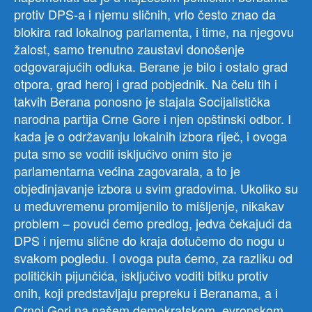
protiv DPS-a i njemu sličnih, vrlo često znao da
blokira rad lokalnog parlamenta, i time, na njegovu
žalost, samo trenutno zaustavi donošenje
odgovarajućih odluka. Berane je bilo i ostalo grad
otpora, grad heroj i grad pobjednik. Na čelu tih i
takvih Berana ponosno je stajala Socijalistička
narodna partija Crne Gore i njen opštinski odbor. I
kada je o održavanju lokalnih izbora riječ, i ovoga
puta smo se vodili isključivo onim što je
parlamentarna većina zagovarala, a to je
objedinjavanje izbora u svim gradovima. Ukoliko su
u međuvremenu promijenilo to mišljenje, nikakav
problem – povući ćemo predlog, jedva čekajući da
DPS i njemu slične do kraja dotučemo do nogu u
svakom pogledu. I ovoga puta ćemo, za razliku od
političkih pijunčića, isključivo voditi bitku protiv
onih, koji predstavljaju prepreku i Beranama, a i
Crnoj Gori na našem demokratskom, evropskom