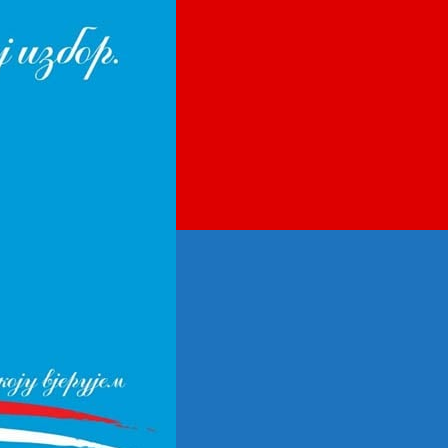
INSTITUCIJE
OMOGUĆE
DOSTOJANSTVEN
ŽIVOT
GLUMICI
VESNI
PEĆANAC