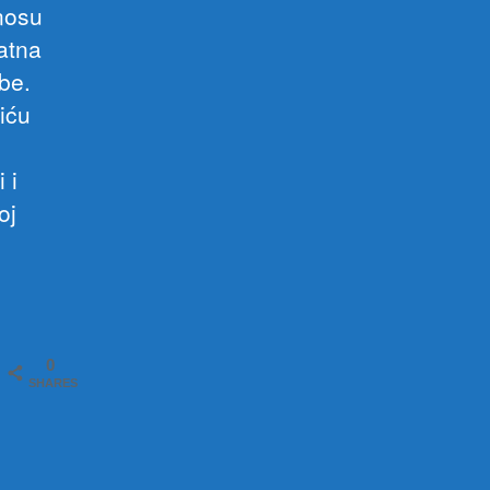
inosu
atna
be.
iću
 i
oj
0
SHARES