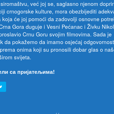
 i siromaštvu, već joj se, saglasno njenom dopr
ciji crnogorske kulture, mora obezbijediti adekv
a koja će joj pomoći da zadovolji osnovne potre
 Crna Gora duguje i Vesni Pećanac i Živku Nikol
e proslavio Crnu Goru svojim filmovima. Sada je
ak da pokažemo da imamo osjećaj odgovornosti
 prema onima koji su pronosili dobar glas o naš
širom svijeta.
ели са пријатељима!