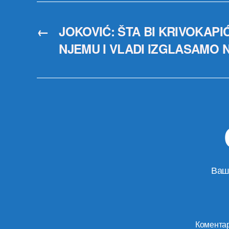
←
JOKOVIĆ: ŠTA BI KRIVOKAPI
NJEMU I VLADI IZGLASAMO
Ваш
Комента