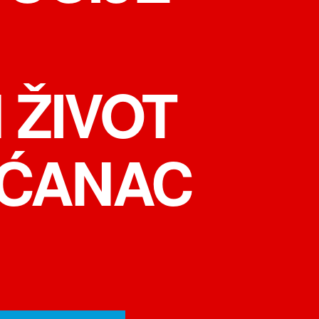
ŽIVOT
EĆANAC
на
SNP
APELUJE
DA
NADLEŽNE