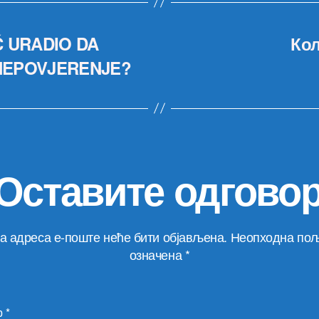
Ć URADIO DA
Кол
 NEPOVJERENJE?
Оставите одгово
а адреса е-поште неће бити објављена.
Неопходна пољ
означена
*
р
*