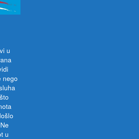
vi u
rana
idi
e nego
 sluha
što
amota
došlo
.Ne
t u