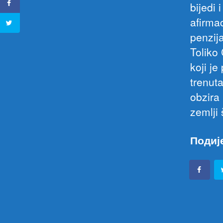
bijedi
afirma
penzij
Toliko
koji j
trenut
obzira
zemlji 
Подиј