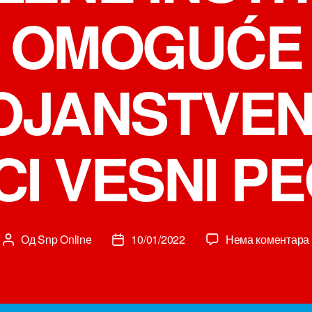
OMOGUĆE
OJANSTVEN 
CI VESNI P
Од
Snp Online
10/01/2022
Нема коментара
Аутор
Датум
чланка
чланка