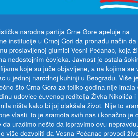
listička narodna partija Crne Gore apeluje na
ne institucije u Crnoj Gori da pronađu način da
u proslavljenoj glumici Vesni Pećanac, koja ži
ma nedostojnim čovjeka. Javnost je ostala šoki
fijama koje su juče objavljene, a na kojima se v
c u jednoj narodnoj kuhinji u Beogradu. Više j
ečno što Crna Gora za toliko godina nije imala
dinu udovice čuvenog reditelja Živka Nikolića i 
inila ništa kako bi joj olakšala život. Nije to sr
 one vlasti, to je sramota svih nas i konačno je 
e da uradimo nešto da ispravimo ovu nepravdu
o više dozvoliti da Vesna Pećanac provodi živo