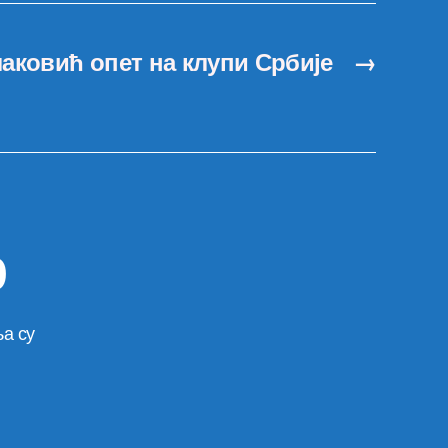
аковић опет на клупи Србије
→
р
а су