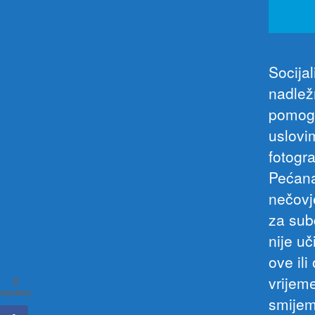
Socija
nadlež
pomogn
uslovi
fotogra
Pećana
nečovj
za sub
nije uč
ove ili
vrijem
0
SHARES
smijem