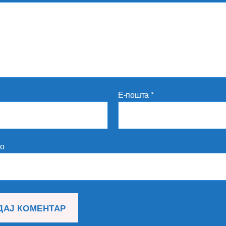
Е-пошта
*
то