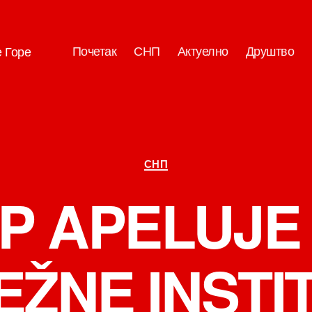
Почетак
СНП
Актуелно
Друштво
е Горе
Категорије
СНП
P APELUJE
ŽNE INSTI