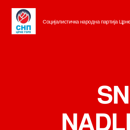
Социјалистичка народна партија Црн
СНП
SN
NADLE