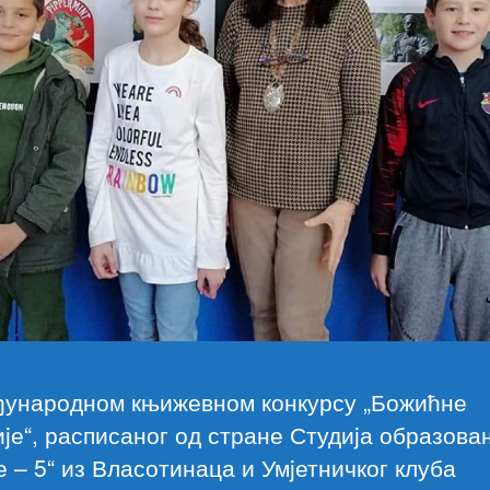
ђународном књижевном конкурсу „Божићне
jе“, расписаног од стране Студиjа образова
 – 5“ из Власотинаца и Умjетничког клуба