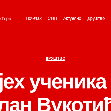
Почетак
СНП
Актуелно
Друштво
е Горе
Категорије
ДРУШТВО
јех ученик
лан Вукотић