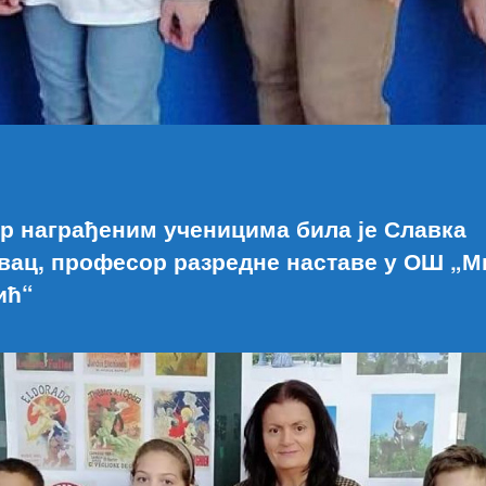
р награђеним ученицима била је Славка
вац, професор разредне наставе у ОШ „М
ић“