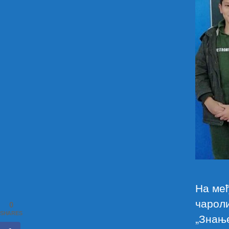
На ме
чароли
0
SHARES
„Знање