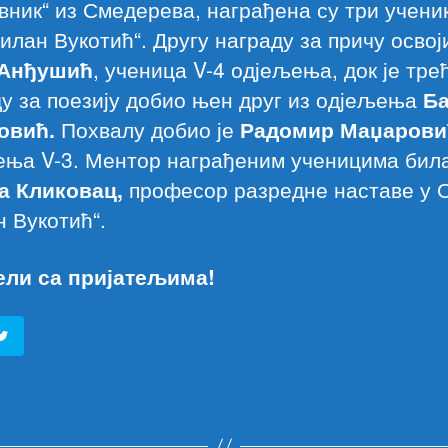
вник“ из Смедерева, награђена су три учени
лан Вукотић“. Другу награду за причу освој
 Анђушић
, ученица V-4 одјељења, док је тре
у за поезију добио њен друг из одјељења
Ба
овић.
Похвалу добио је
Радомир Маџарови
ења V-3. Ментор награђеним ученицима била
а Кликовац,
професор разредне наставе у
 Вукотић“.
ели са пријатељима!