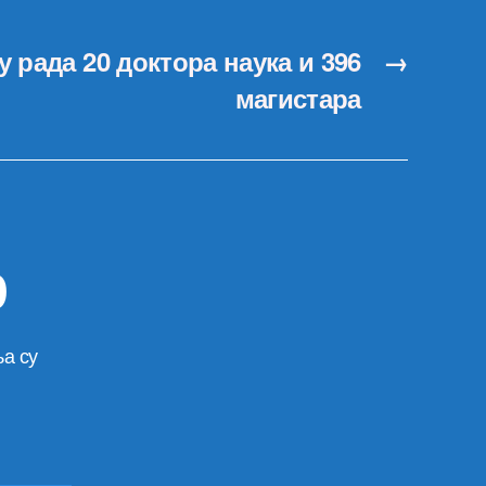
у рада 20 доктора наука и 396
→
магистара
р
а су