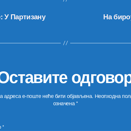
: У Партизану
На биро
Оставите одгово
а адреса е-поште неће бити објављена.
Неопходна пољ
означена
*
р
*