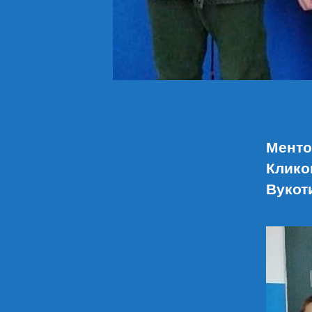
Менто
Клико
Вукот