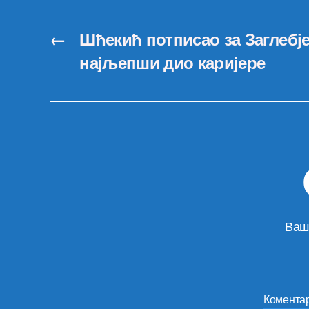
←
Шћекић потписао за Заглебје
најљепши дио каријере
Ваш
Комента