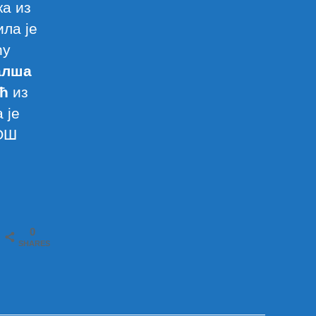
ка из
ила је
ћу
лша
ћ
из
 је
 ОШ
0
SHARES