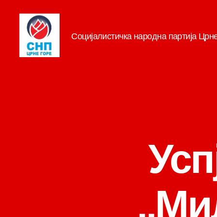
Социјалистичка народна партија Црн
СНП
Усп
„Ми