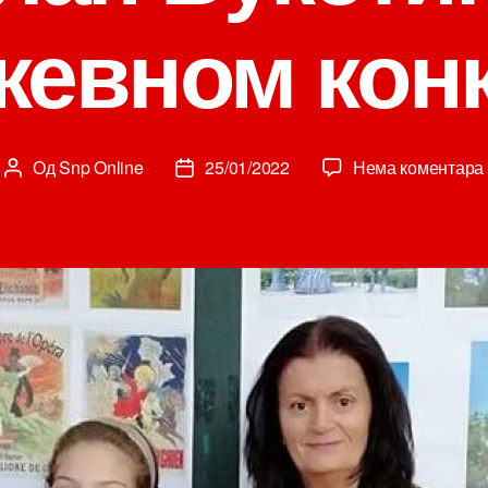
евном кон
Од
Snp Online
25/01/2022
Нема коментара
Аутор
Датум
чланка
чланка