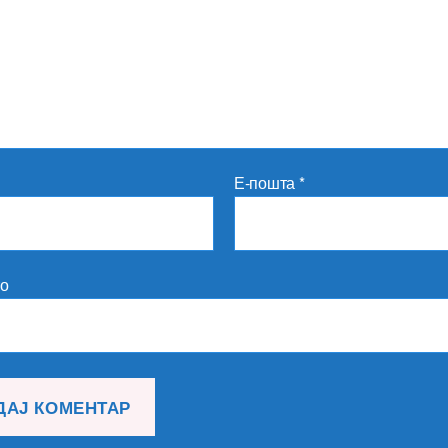
Е-пошта
*
то