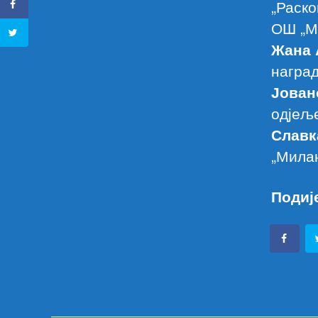
„Раско
ОШ „Ми
Жана
наград
Јован
одјељ
Славк
„Милан
Подиј