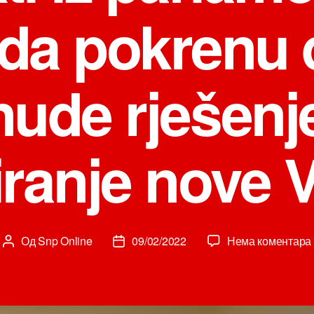
da pokrenu d
ude rješenj
ranje nove 
Од
Snp Online
09/02/2022
Нема коментара
Аутор
Датум
чланка
чланка