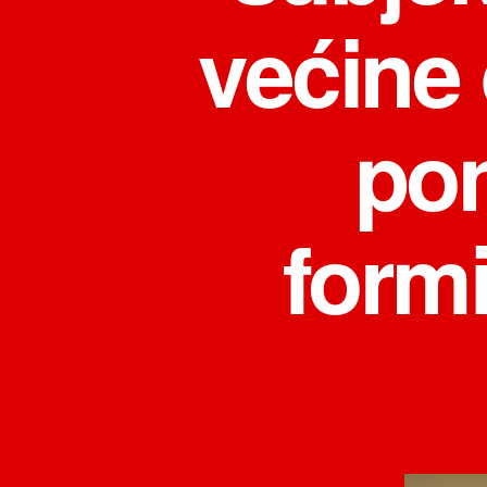
većine 
pon
formi