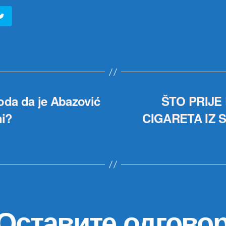
roda da je Abazović
ŠTO PRIJE
ni?
CIGARETA IZ
Оставите одгово