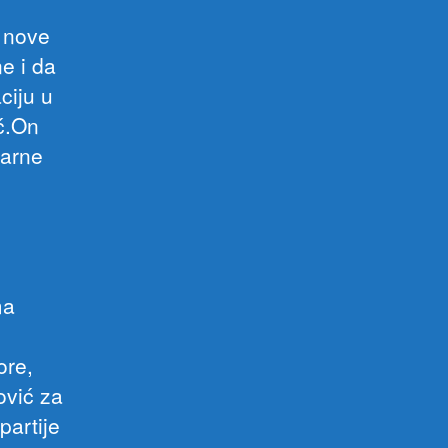
u nove
e i da
ciju u
ić.On
tarne
ma
ore,
ović za
partije