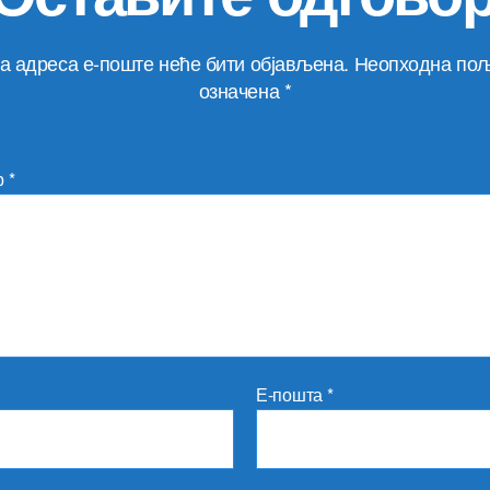
а адреса е-поште неће бити објављена.
Неопходна пољ
означена
*
р
*
Е-пошта
*