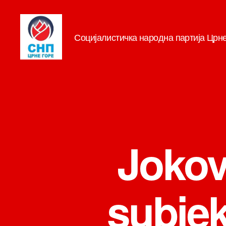
Социјалистичка народна партија Црн
СНП
Jokovi
subjek