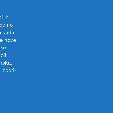
i ih
Nećemo
a kada
je nove
eke
biti
inska,
 izbori-