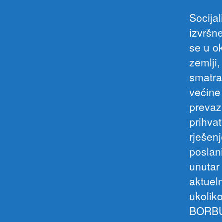
Socija
izvršn
se u o
zemlji
smatra 
većine
prevaz
prihva
rješen
poslan
unutar
aktueln
ukolik
BORBU.