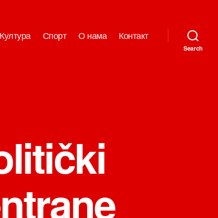
Култура
Спорт
О нама
Контакт
Search
litički
entrane