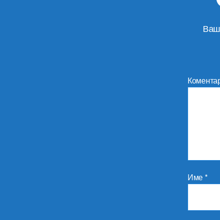
Ваш
Комента
Име
*