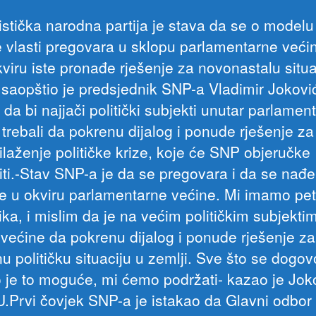
listička narodna partija je stava da se o model
e vlasti pregovara u sklopu parlamentarne većin
kviru iste pronađe rješenje za novonastalu situa
, saopštio je predsjednik SNP-a Vladimir Jokov
da bi najjači politički subjekti unutar parlamen
 trebali da pokrenu dijalog i ponude rješenje za
ilaženje političke krize, koje će SNP objeručke
titi.-Stav SNP-a je da se pregovara i da se nađe
je u okviru parlamentarne većine. Mi imamo pet
ika, i mislim da je na većim političkim subjekti
 većine da pokrenu dijalog i ponude rješenje za
u političku situaciju u zemlji. Sve što se dogov
o je to moguće, mi ćemo podržati- kazao je Jok
Prvi čovjek SNP-a je istakao da Glavni odbor 