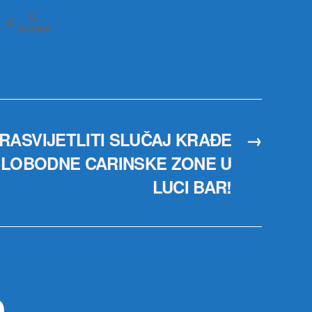
0
SHARES
 RASVIJETLITI SLUČAJ KRAĐE
→
 SLOBODNE CARINSKE ZONE U
LUCI BAR!
р