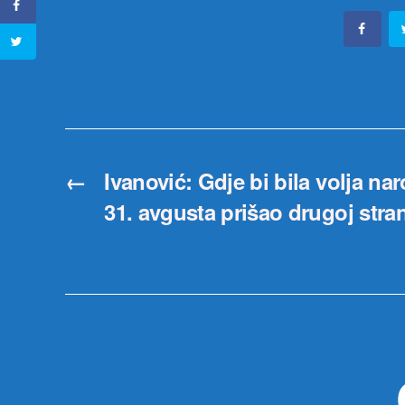
←
Ivanović: Gdje bi bila volja na
31. avgusta prišao drugoj stra