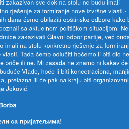
iti zakazivan sve dok na stolu ne budu imali
no rješenje za formiranje nove izvršne vlasti.-
ih dana ćemo obilaziti opštinske odbore kako b
upoznali sa aktuelnom političkom situacijom. 
dmice zakazivati Glavni odbor partije, već ond
 imali na stolu konkretno rješenje za formiran
 vlasti. Tada ćemo odlučiti hoćemo li biti dio n
ke priče ili ne. Mi zasada ne znamo ni kakav će 
buduće Vlade, hoće li biti koncetraciona, manj
a, prelazna ili će pak na kraju biti organizovani
je Joković.
 Borba
ели са пријатељима!