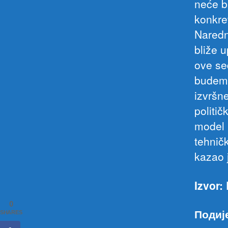
neće b
konkret
Naredn
bliže 
ove se
budemo
izvršne
politič
model 
tehničk
kazao 
Izvor:
0
Подиј
SHARES