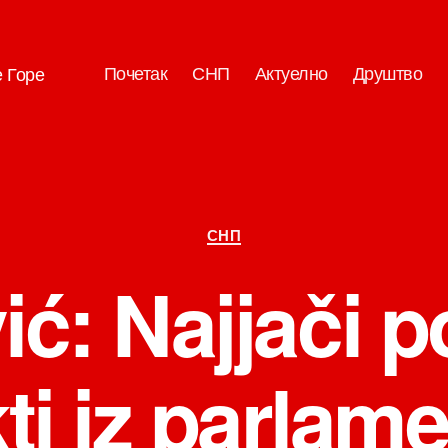
Почетак
СНП
Актуелно
Друштво
е Горе
Категорије
СНП
ć: Najjači po
ti iz parlam