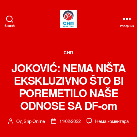
Search
Изборник
СНП
Категорије
СНП
JOKOVIĆ: NEMA NIŠTA
EKSKLUZIVNO ŠTO BI
POREMETILO NAŠE
ODNOSE SA DF-om
на
Од
Snp Online
11/02/2022
Нема коментара
Аутор
Датум
JOK
чланка
чланка
NE