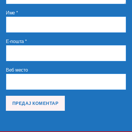
Име
*
Е-пошта
*
Веб место