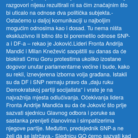
razgovori nijesu rezultirali ni sa čim značajnim što
bi uticalo na odnose dva politička subjekta.-
Ostaćemo u daljoj komunikaciji u najboljim
mogućim odnosima kao i dosad. Tu nema ništa
ekskluzivno ili bitno što bi poremetilo odnose SNP-
a i DF-a – rekao je Joković.Lideri Fronta Andrija
Mandić i Milan Knežević saopštili su danas da će
blokirati Crnu Goru protestima ukoliko izostane
dogovor unutar parlamentarne većine i bude, kako
su rekli, iznevjerena izborna volja građana. Istakli
su da DF i SNP nemaju pravo da „daju ruku
Demokratskoj partiji socijalista“ i vrate je na
najvažnija mjesta odlučivanja. Očekivanja lidera
Fronta Andrije Mandića su da će Joković što prije
sazvati sjednicu Glavnog odbora i poruke sa
sastanka prenijeti članovima i simpatizerima
njegove partije. Međutim, predsjednik SNP-a ne
želi da se istrčava.- Sjednicu GO ćemo sazvati kad