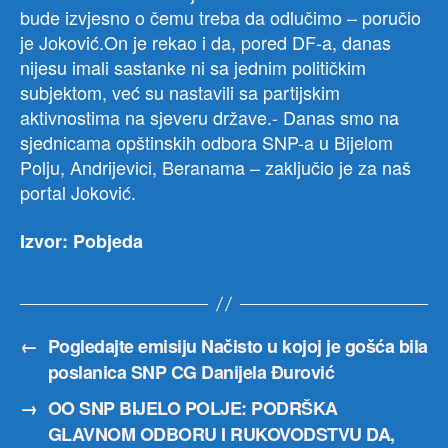
bude izvjesno o čemu treba da odlučimo – poručio
je Joković.On je rekao i da, pored DF-a, danas
nijesu imali sastanke ni sa jednim političkim
subjektom, već su nastavili sa partijskim
aktivnostima na sjeveru države.- Danas smo na
sjednicama opštinskih odbora SNP-a u Bijelom
Polju, Andrijevici, Beranama – zaključio je za naš
portal Joković.
Izvor: Pobjeda
←
Pogledajte emisiju Načisto u kojoj je gošća bila
poslanica SNP CG Danijela Đurović
→
OO SNP BIJELO POLJE: PODRŠKA
GLAVNOM ODBORU I RUKOVODSTVU DA,