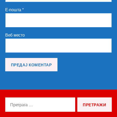
Е-пошта
*
Веб место
Претрага
за: