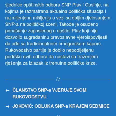
sjednice opštinskih odbora SNP Plav i Gusinje, na
kojima je razmatrana aktuelna politička situacija i
razmijenjena mišljenja u vezi sa daljim djelovanjem
SNP-a na političkoj sceni. Takođe je osuđeno
ponašanje zaposlenog u opštini Plav koji nije
dozvolio sugrađaninu pravoslavne vjeroispovijesti
da uđe sa tradicionalnom crnogorskom kapom.
Rukovodstvo partije je dobilo nepodijeljenu
podršku ovih odbora da nastavi sa traženjem
rješenja za izlazak iz trenutne političke krize.
←
ČLANSTVO SNP-a VJERUJE SVOM
RUKOVODSTVU
→
JOKOVIĆ: ODLUKA SNP-a KRAJEM SEDMICE