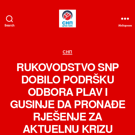
Search
Изборник
СНП
Категорије
СНП
RUKOVODSTVO SNP
DOBILO PODRŠKU
ODBORA PLAV I
GUSINJE DA PRONAĐE
RJEŠENJE ZA
AKTUELNU KRIZU