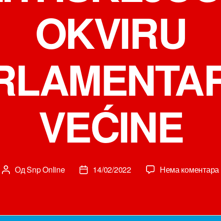
OKVIRU
RLAMENTA
VEĆINE
Од
Snp Online
14/02/2022
Нема коментара
Аутор
Датум
чланка
чланка