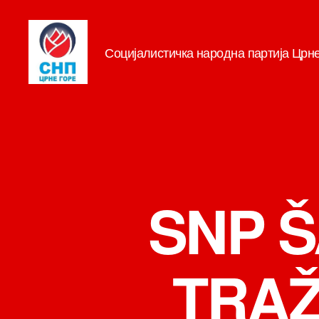
Социјалистичка народна партија Црн
СНП
SNP Š
TRAŽ