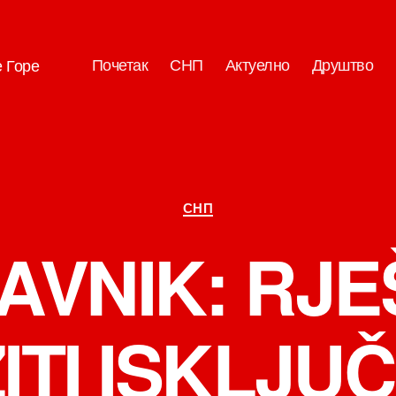
Почетак
СНП
Актуелно
Друштво
е Горе
Категорије
СНП
AVNIK: RJ
ITI ISKLJUČ