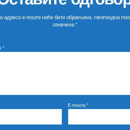
а адреса е-поште неће бити објављена.
Неопходна пољ
означена
*
р
*
Е-пошта
*