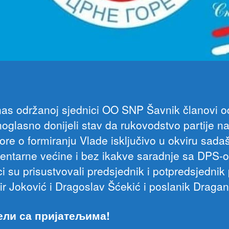
as održanoj sjednici OO SNP Šavnik članovi o
noglasno donijeli stav da rukovodstvo partije na
ore o formiranju Vlade isključivo u okviru sada
entarne većine i bez ikakve saradnje sa DPS-
i su prisustvovali predsjednik i potpredsjednik 
ir Joković i Dragoslav Šćekić i poslanik Dragan
ели са пријатељима!