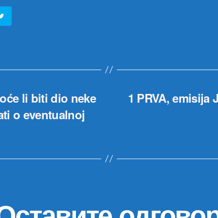
će li biti dio neke
1 PRVA, emisija
ati o eventualnoj
Оставите одгово