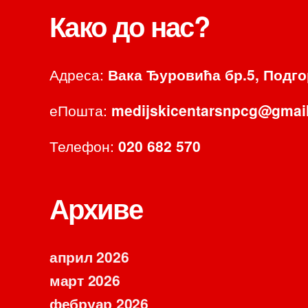
Како до нас?
Адреса:
Вака Ђуровића бр.5, Подг
еПошта:
medijskicentarsnpcg@gmai
Телефон:
020 682 570
Архиве
април 2026
март 2026
фебруар 2026