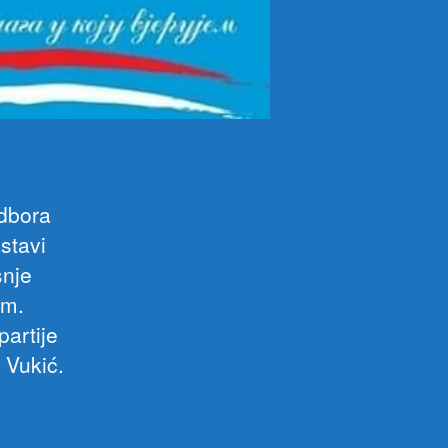
dbora
stavi
šnje
om.
partije
 Vukić.