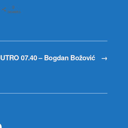
0
SHARES
 JUTRO 07.40 – Bogdan Božović
→
р