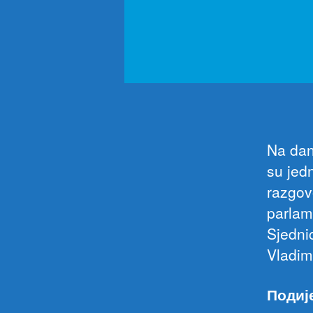
Na dan
su jed
razgov
parlam
Sjednic
Vladim
Подиј