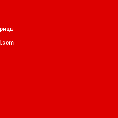
орица
l.com