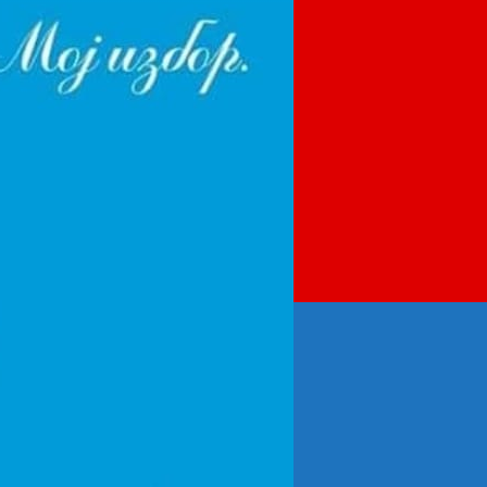
ISKLJUČIVO
U
OKVIRU
PARLAMENTARNE
VEĆINE