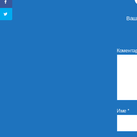
Ваш
Комента
Име
*