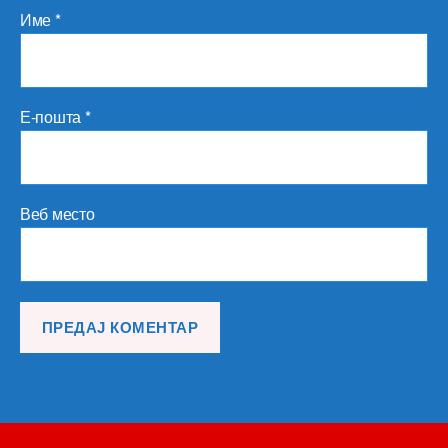
Име
*
Е-пошта
*
Веб место