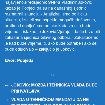
najavljeno.Predsjednik SNP-a Vladimir Joković
kazao je Pobjedi da su na današnjoj sjednici
razmatrali situaciju.- Analizirali smo političku
situaciju, iznijeli sve aspekte mogućih dešavanja,
pratimo i donijećemo odluke kada za njih bude
vrijeme – istakao je Joković.Vjeruje i da će brzo biti
zakazana sjednica Glavnog odbora.- Zakazaćemo
je kad bude vrijeme, tj. ako bude potrebe i ako se
bude odlučivalo – zaključio je Joković.
Izvor: Pobjeda
←
JOKOVIĆ: MOŽDA I TEHNIČKA VLADA BUDE
PRIHVATLJIVA
→
VLADA U TEHNIČKOM MANDATU DA NE