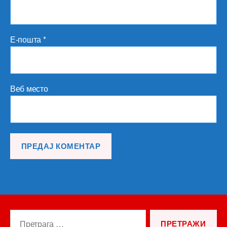
Е-пошта
*
Веб место
Претрага