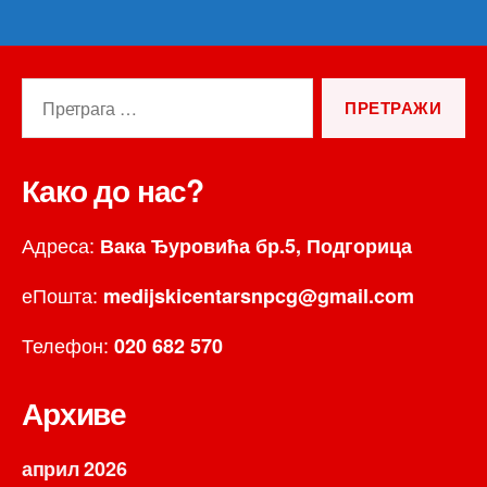
Претрага
за:
Како до нас?
Адреса:
Вака Ђуровића бр.5, Подгорица
еПошта:
medijskicentarsnpcg@gmail.com
Телефон:
020 682 570
Архиве
април 2026