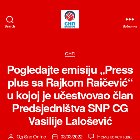
Search
Изборник
СНП
Категорије
СНП
Pogledajte emisiju „Press
plus sa Rajkom Raičević“
u kojoj je učestvovao član
Predsjedništva SNP CG
Vasilije Lalošević
на
Од
Snp Online
03/03/2022
Нема коментара
Аутор
Датум