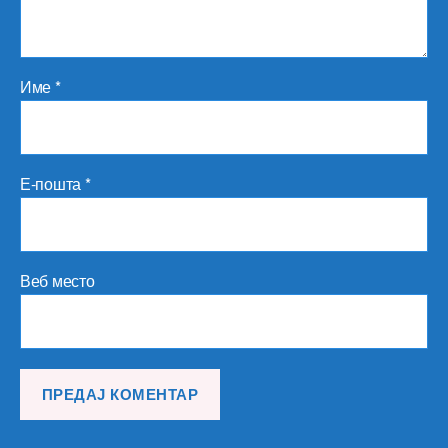
Име
*
Е-пошта
*
Веб место