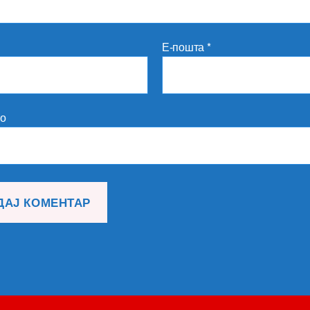
Е-пошта
*
то