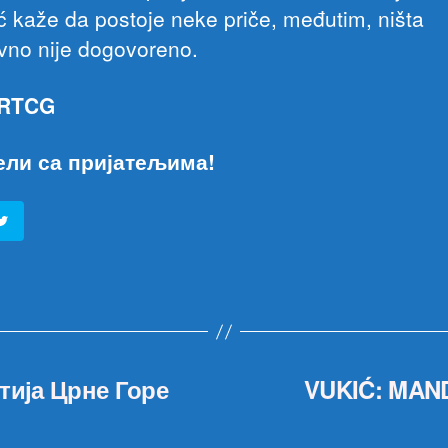
ć kaže da postoje neke priče, međutim, ništa
ivno nije dogovoreno.
 RTCG
ели са пријатељима!
тија Црне Горе
VUKIĆ: MAN