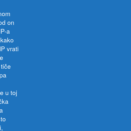
anom
od on
NP-a
 kako
P vrati
je
 tiče
 pa
e u toj
ička
ja
što
i,