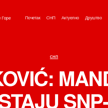
Почетак
СНП
Актуелно
Друштво
е Горе
Категорије
СНП
OVIĆ: MAN
STAJU SNP-