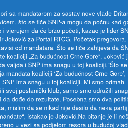
ori sa mandatarom za sastav nove vlade Drit
ićem, što se tiče SNP-a mogu da počnu kad g
e i vjerujem da će brzo početi, kazao je lider S
ir Joković za Portal RTCG. Početak pregovora,
zavisi od mandatara. Što se tiče zahtjeva da SN
e koaliciji „Za budućnost Crne Gore“, Joković 
a valjda i SNP ima snagu u toj koaliciji.“Što se
ja mandata koaliciji ‘Za budućnost Crne Gore’,
 i SNP ima snagu u toj koaliciji. Mi smo odmah
li svoj poslanički klub, samo smo udružili snag
iji da dođe do rezultate. Posebna smo dva polit
a, mislim da se nikad nije desilo da neka parti
andate“, istakao je Joković.Na pitanje je li ne
reno u vezi sa podjelom resora u budućoj vlad