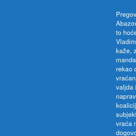
Pregov
Abazov
to hoć
Vladim
kaže, 
mandat
rekao d
vraćan
valjda
napravi
koalic
subjekt
vraća m
dogovo