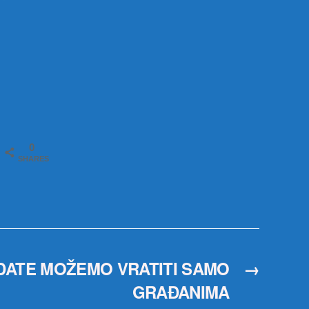
0
SHARES
DATE MOŽEMO VRATITI SAMO
→
GRAĐANIMA