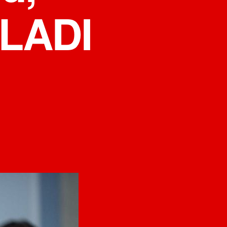
LADI
на
JOKOVIĆ:
MANDATI
OSTAJU
SNP-
u,
PREGOVORI
O
VLADI