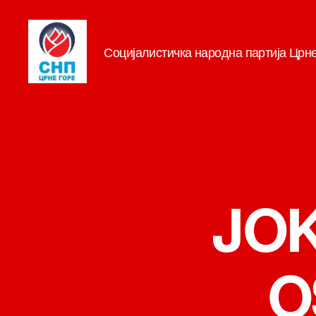
Социјалистичка народна партија Црн
СНП
JOK
O