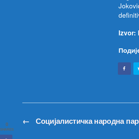
Jokovi
definit
Izvor:
Подиј
←
Социјалистичка народна пар
0
SHARES