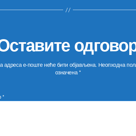
Оставите одгово
а адреса е-поште неће бити објављена.
Неопходна пољ
означена
*
р
*