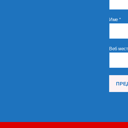
Име
*
Веб мес