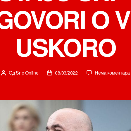
GOVORI O V
USKORO
Од
Snp Online
08/03/2022
Нема коментара
Аутор
Датум
чланка
чланка