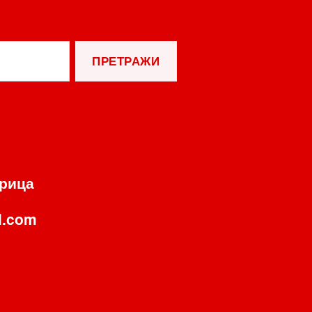
орица
l.com