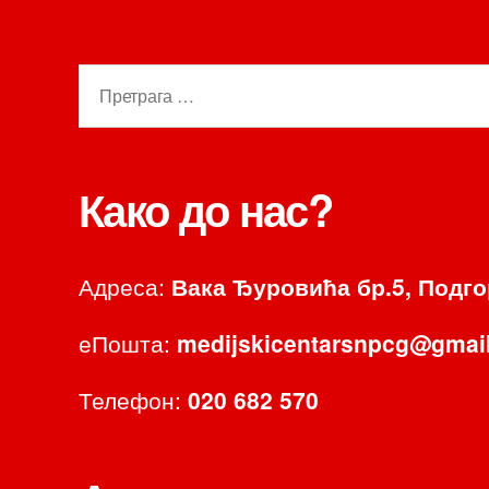
Претрага
за:
Како до нас?
Адреса:
Вака Ђуровића бр.5, Подг
еПошта:
medijskicentarsnpcg@gmai
Телефон:
020 682 570