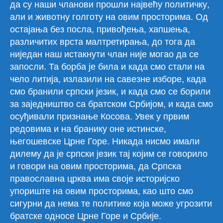
да су наши чланови прошли највећу политичку,
али и животну голготу на овим просторима. Од
остајања без посла, привођења, хапшења,
различитих врста малтретирања, до тога да
ниједан наш истакнути члан није могао да се
запосли. Та борба је била и када смо стали на
чело литија, излазили на савезне изборе, када
смо бранили српски језик, и када смо се борили
за заједништво са братском Србијом, и када смо
осуђивали признање Косова. Увек у првим
редовима и на бранику оне истинске,
његошевске Црне Горе. Никада нисмо имали
дилему да је српски језик тај којим се говорило
и говори на овим просторима, да Српска
православна црква има своје историјско
упориште на овим просторима, као што смо
сигурни да нема те политике која може угрозити
братске односе Црне Горе и Србије.