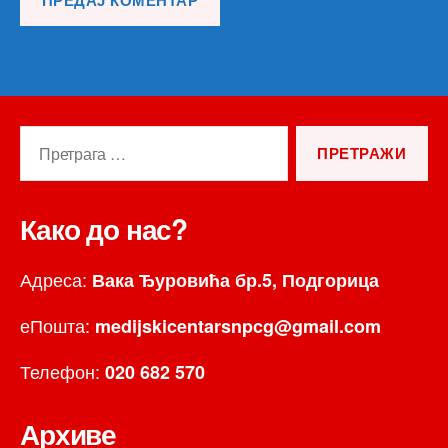
Претрага
за:
Како до нас?
Адреса:
Вака Ђуровића бр.5, Подгорица
еПошта:
medijskicentarsnpcg@gmail.com
Телефон:
020 682 570
Архиве