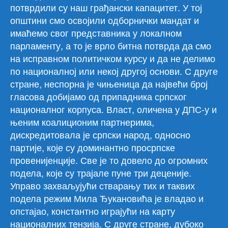
потврдили су наш грађански капацитет. У тој
општини смо освојили одборнички мандат и
имаћемо свог представника у локалном
парламенту, а то је врло битна потврда да смо
на исправном политичком курсу и да не делимо
по националној или некој другој основи. С друге
стране, неспорна је чињеница да највећи број
гласова добијамо од припадника српског
националног корпуса. Власт, оличена у ДПС-у и
њеним коалиционим партнерима,
дискредитовала је српски народ, односно
партије, које су доминантно просрпске
провенијенције. Све је то довело до огромних
подела, које су трајале пуне три деценије.
Управо захваљујући стварању тих и таквих
подела режим Мила Ђукановића је владао и
опстајао, константно играјући на карту
националних тензија. С друге стране, дубоко