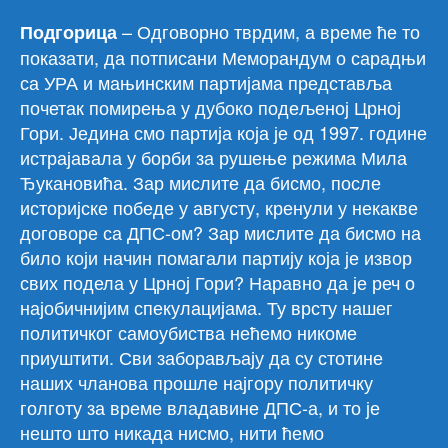
– Одговорно тврдим, а време ће то
Подгорица
показати, да потписани Меморандум о сарадњи
са УРА и мањинским партијама представља
почетак помирења у дубоко подељеној Црној
Гори. Једина смо партија која је од 1997. године
истрајавала у борби за рушење режима Мила
Ђукановића. Зар мислите да бисмо, после
историјске победе у августу, кренули у некакве
договоре са ДПС-ом? Зар мислите да бисмо на
било који начин помагали партију која је извор
свих подела у Црној Гори? Наравно да је реч о
најобичнијим спекулацијама. Ту врсту нашег
политичког самоубиства нећемо никоме
приуштити. Сви заборављају да су стотине
наших чланова прошле најгору политичку
голготу за време владавине ДПС-а, и то је
нешто што никада нисмо, нити ћемо