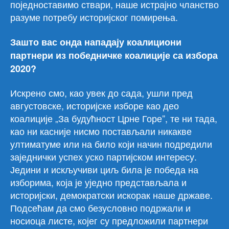
поједноставимо ствари, наше истрајно чланство
разуме потребу историјског помирења.
Зашто вас онда нападају коалициони
партнери из победничке коалиције са избора
2020?
Искрено смо, као увек до сада, ушли пред
августовске, историјске изборе као део
коалиције „За будућност Црне Горе”, те ни тада,
као ни касније нисмо постављали никакве
ултиматуме или на било који начин подредили
заједнички успех уско партијском интересу.
Једини и искључиви циљ била је победа на
изборима, која је уједно представљала и
историјски, демократски искорак наше државе.
Подсећам да смо безусловно подржали и
носиоца листе, којег су предложили партнери