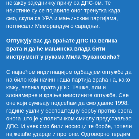
некакву заједничку причу са ДПС-ом. Те
неистине су се појавиле оног тренутка када
смо, скупа са УРА и мањинским партијама,
потписали Меморандум о сарадњи.
Оптужују вас да враћате ДПС на велика
врата и да ће мањинска влада бити
инструмент у рукама Мила Ђукановића?
С највећом индигнацијом одбацујем оптужбе да
на било који начин наша партија враћа на, како
кажу, велика врата ДПС. Тешке, али и
злонамерне и крајње неистините оптужбе. Све
оне који сумњају подсећам да смо давне 1998.
године ушли у беспоштедну борбу против свега
онога што је у политичком смислу представљао
ДПС. И увек смо били носиоци те борбе, трпели
најжешће ударце и прогоне. Одговорно тврдим