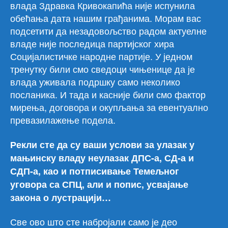
влада Здравка Кривокапића није испунила
обећања дата нашим грађанима. Морам вас
подсетити да незадовољство радом актуелне
владе није последица партијског хира
Социјалистичке народне партије. У једном
тренутку били смо сведоци чињенице да је
влада уживала подршку само неколико
посланика. И тада и касније били смо фактор
мирења, договора и окупљања за евентуално
превазилажење подела.
Рекли сте да су ваши услови за улазак у
мањинску владу неулазак ДПС-а, СД-а и
СДП-а, као и потписивање Темељног
уговора са СПЦ, али и попис, усвајање
закона о лустрацији…
Све ово што сте набројали само је део