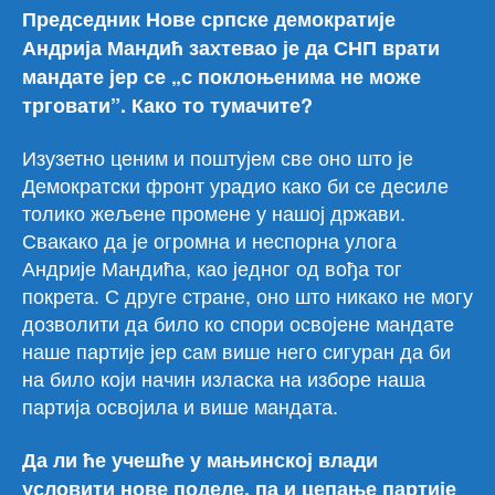
Председник Нове српске демократије
Андрија Мандић захтевао је да СНП врати
мандате јер се „с поклоњенима не може
трговати”. Како то тумачите?
Изузетно ценим и поштујем све оно што је
Демократски фронт урадио како би се десиле
толико жељене промене у нашој држави.
Свакако да је огромна и неспорна улога
Андрије Мандића, као једног од вођа тог
покрета. С друге стране, оно што никако не могу
дозволити да било ко спори освојене мандате
наше партије јер сам више него сигуран да би
на било који начин изласка на изборе наша
партија освојила и више мандата.
Да ли ће учешће у мањинској влади
условити нове поделе, па и цепање партије