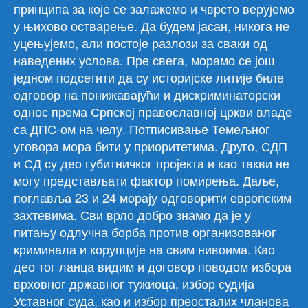
принципа за које се залажемо и чврсто верујемо
у њихово остварење. Да будем јасан, никога не
уцењујемо, али постоје разлози за сваки од
наведених услова. Пре свега, морамо се још
једном подсетити да су историјске литије биле
одговор на понижавајући и дискриминаторски
однос према Српској православној цркви владе
са ДПС-ом на челу. Потписивање Темељног
уговора мора бити у приоритетима. Друго, СДП
и СД су део губитничког пројекта и као такви не
могу представљати фактор помирења. Даље,
поглавља 23 и 24 морају одговорити европским
захтевима. Сви врло добро знамо да је у
питању одлучна борба против организованог
криминала и корупције на свим нивоима. Као
део тог ланца видим и договор поводом избора
врховног државног тужиоца, избор судија
Уставног суда, као и избор преосталих чланова