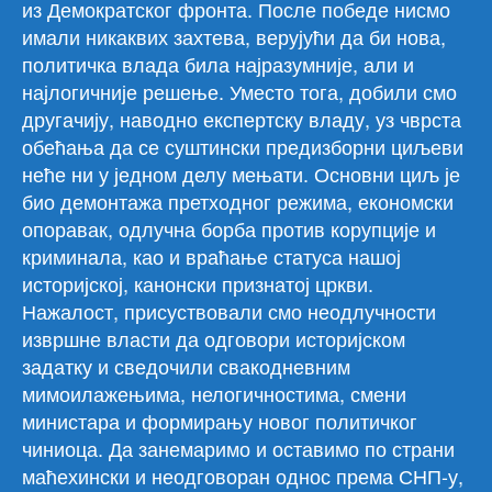
из Демократског фронта. После победе нисмо
имали никаквих захтева, верујући да би нова,
политичка влада била најразумније, али и
најлогичније решење. Уместо тога, добили смо
другачију, наводно експертску владу, уз чврста
обећања да се суштински предизборни циљеви
неће ни у једном делу мењати. Основни циљ је
био демонтажа претходног режима, економски
опоравак, одлучна борба против корупције и
криминала, као и враћање статуса нашој
историјској, канонски признатој цркви.
Нажалост, присуствовали смо неодлучности
извршне власти да одговори историјском
задатку и сведочили свакодневним
мимоилажењима, нелогичностима, смени
министара и формирању новог политичког
чиниоца. Да занемаримо и оставимо по страни
маћехински и неодговоран однос према СНП-у,