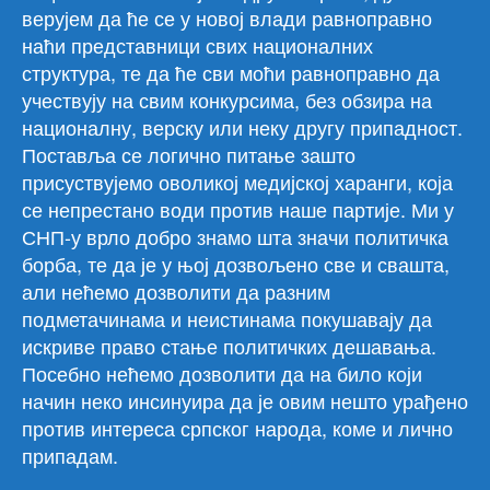
верујем да ће се у новој влади равноправно
наћи представници свих националних
структура, те да ће сви моћи равноправно да
учествују на свим конкурсима, без обзира на
националну, верску или неку другу припадност.
Поставља се логично питање зашто
присуствујемо оволикој медијској харанги, која
се непрестано води против наше партије. Ми у
СНП-у врло добро знамо шта значи политичка
борба, те да је у њој дозвољено све и свашта,
али нећемо дозволити да разним
подметачинама и неистинама покушавају да
искриве право стање политичких дешавања.
Посебно нећемо дозволити да на било који
начин неко инсинуира да је овим нешто урађено
против интереса српског народа, коме и лично
припадам.