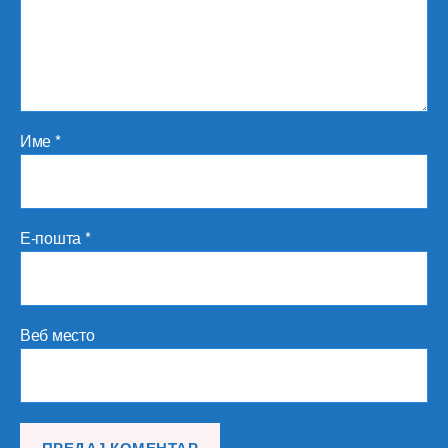
Име
*
Е-пошта
*
Веб место