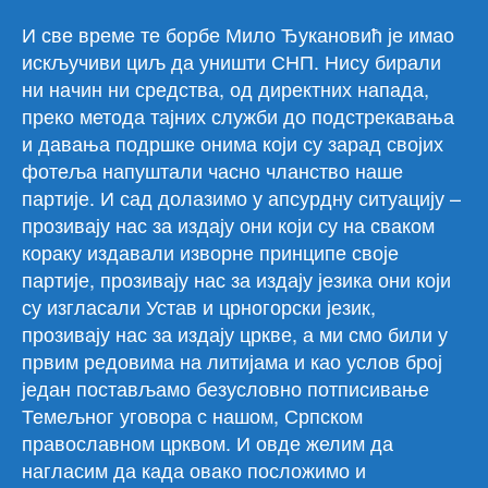
И све време те борбе Мило Ђукановић је имао
искључиви циљ да уништи СНП. Нису бирали
ни начин ни средства, од директних напада,
преко метода тајних служби до подстрекавања
и давања подршке онима који су зарад својих
фотеља напуштали часно чланство наше
партије. И сад долазимо у апсурдну ситуацију –
прозивају нас за издају они који су на сваком
кораку издавали изворне принципе своје
партије, прозивају нас за издају језика они који
су изгласали Устав и црногорски језик,
прозивају нас за издају цркве, а ми смо били у
првим редовима на литијама и као услов број
један постављамо безусловно потписивање
Темељног уговора с нашом, Српском
православном црквом. И овде желим да
нагласим да када овако посложимо и