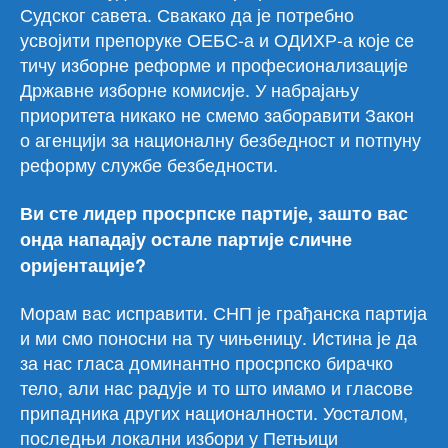
Судског савета. Свакако да је потребно
усвојити препоруке ОЕБС-а и ОДИХР-а које се
тичу изборне реформе и професионализације
Државне изборне комисије. У набрајању
приоритета никако не смемо заборавити Закон
о агенцији за националну безбедност и потпуну
реформу службе безбедности.
Ви сте лидер просрпске партије, зашто вас
онда нападају остале партије сличне
оријентације?
Морам вас исправити. СНП је грађанска партија
и ми смо поносни на ту чињеницу. Истина је да
за нас гласа доминантно просрпско бирачко
тело, али нас радује и то што имамо и гласове
припадника других националности. Уосталом,
последњи локални избори у Петњици