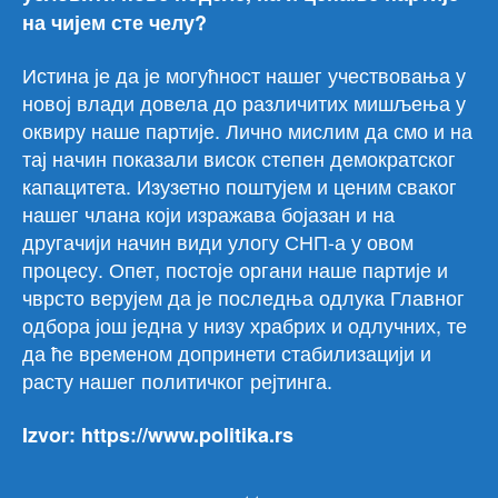
на чијем сте челу?
Истина је да је могућност нашег учествовања у
новој влади довела до различитих мишљења у
оквиру наше партије. Лично мислим да смо и на
тај начин показали висок степен демократског
капацитета. Изузетно поштујем и ценим сваког
нашег члана који изражава бојазан и на
другачији начин види улогу СНП-а у овом
процесу. Опет, постоје органи наше партије и
чврсто верујем да је последња одлука Главног
одбора још једна у низу храбрих и одлучних, те
да ће временом допринети стабилизацији и
расту нашег политичког рејтинга.
Izvor: https://www.politika.rs