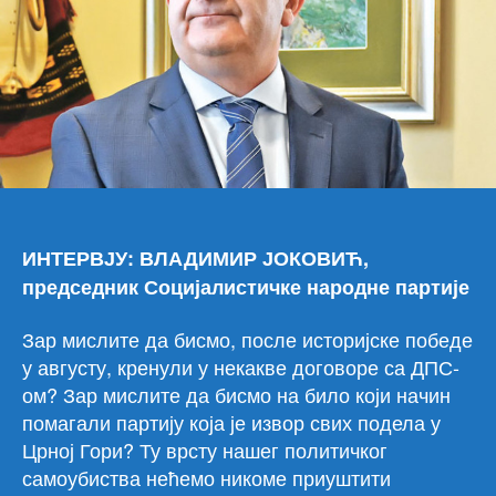
Црн
Гор
ИНТЕРВЈУ: ВЛАДИМИР ЈОКОВИЋ,
председник Социјалистичке народне партије
Зар мислите да бисмо, после историјске победе
у августу, кренули у некакве договоре са ДПС-
ом? Зар мислите да бисмо на било који начин
помагали партију која је извор свих подела у
Црној Гори? Ту врсту нашег политичког
самоубиства нећемо никоме приуштити