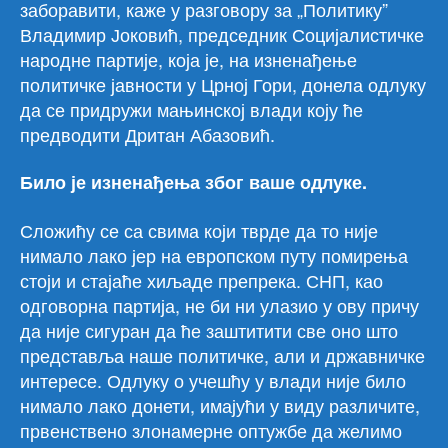
заборавити, каже у разговору за „Политику”
Владимир Јоковић, председник Социјалистичке
народне партије, која је, на изненађење
политичке јавности у Црној Гори, донела одлуку
да се придружи мањинској влади коју ће
предводити Дритан Абазовић.
Било је изненађења због ваше одлуке.
Сложићу се са свима који тврде да то није
нимало лако јер на европском путу помирења
стоји и стајаће хиљаде препрека. СНП, као
одговорна партија, не би ни улазио у ову причу
да није сигуран да ће заштитити све оно што
представља наше политичке, али и државничке
интересе. Одлуку о учешћу у влади није било
нимало лако донети, имајући у виду различите,
првенствено злонамерне оптужбе да желимо