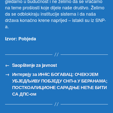
gledamo u budućnost i ne želimo da se vraćamo
na teme prošlosti koje dijele naše društvo. Želimo
da se odblokiraju institucije sistema i da naša
država konačno krene naprijed – istakli su iz SNP-
a.
Izvor: Pobjeda
←
Saopštenje za javnost
→
Интервју за ИН4С БОГАВАЦ: ОЧЕКУЈЕМ
УБЈЕДЉИВУ ПОБЈЕДУ СНП-а У БЕРАНАМА;
ПОСТКОАЛИЦИОНЕ САРАДЊЕ НЕЋЕ БИТИ
СА ДПС-ом