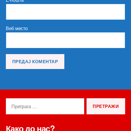
Веб место
Претрага
за:
Како до нас?