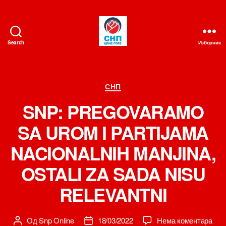
Search
Изборник
СНП
Категорије
СНП
SNP: PREGOVARAMO
SA UROM I PARTIJAMA
NACIONALNIH MANJINA,
OSTALI ZA SADA NISU
RELEVANTNI
на
Од
Snp Online
18/03/2022
Нема коментара
Аутор
Датум