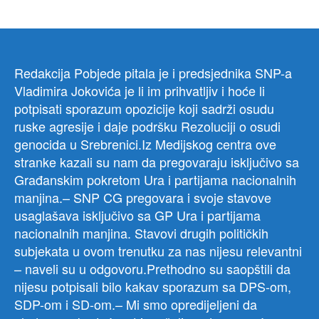
Redakcija Pobjede pitala je i predsjednika SNP-a
Vladimira Jokovića je li im prihvatljiv i hoće li
potpisati sporazum opozicije koji sadrži osudu
ruske agresije i daje podršku Rezoluciji o osudi
genocida u Srebrenici.Iz Medijskog centra ove
stranke kazali su nam da pregovaraju isključivo sa
Građanskim pokretom Ura i partijama nacionalnih
manjina.– SNP CG pregovara i svoje stavove
usaglašava isključivo sa GP Ura i partijama
nacionalnih manjina. Stavovi drugih političkih
subjekata u ovom trenutku za nas nijesu relevantni
– naveli su u odgovoru.Prethodno su saopštili da
nijesu potpisali bilo kakav sporazum sa DPS-om,
SDP-om i SD-om.– Mi smo opredijeljeni da