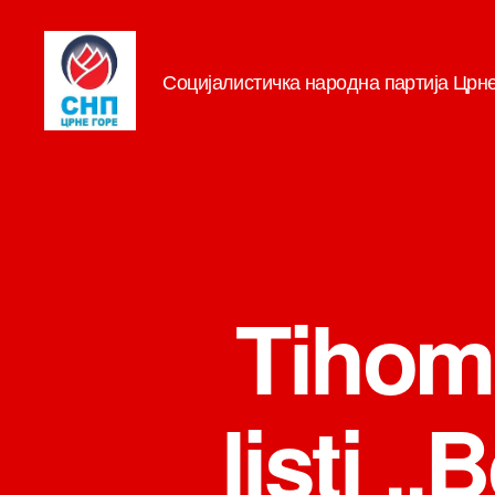
Социјалистичка народна партија Црн
СНП
Tihomi
listi „