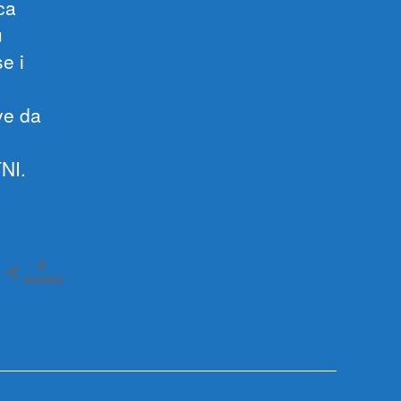
ca
u
e i
ve da
TNI.
0
SHARES