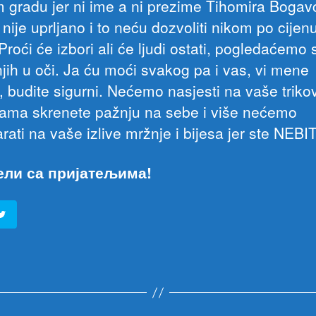
 gradu jer ni ime a ni prezime Tihomira Bogav
nije uprljano i to neću dozvoliti nikom po cijen
Proći će izbori ali će ljudi ostati, pogledaćemo s
njih u oči. Ja ću moći svakog pa i vas, vi mene
, budite sigurni. Nećemo nasjesti na vaše triko
ama skrenete pažnju na sebe i više nećemo
ati na vaše izlive mržnje i bijesa jer ste NEBI
ели са пријатељима!