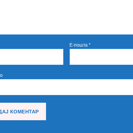
Е-пошта
*
то