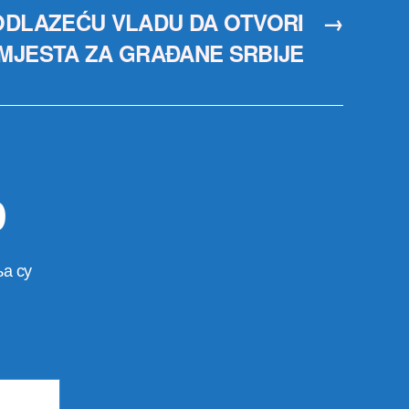
ODLAZEĆU VLADU DA OTVORI
→
MJESTA ZA GRAĐANE SRBIJE
р
а су