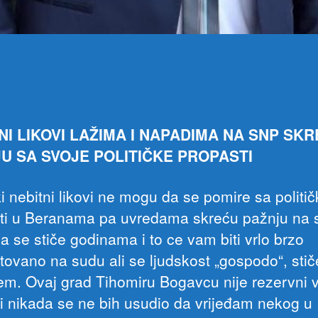
NI LIKOVI LAŽIMA I NAPADIMA NA SNP SK
U SA SVOJE POLITIČKE PROPASTI
ki nebitni likovi ne mogu da se pomire sa politi
ti u Beranama pa uvredama skreću pažnju na 
a se stiče godinama i to ce vam biti vrlo brzo
tovano na sudu ali se ljudskost „gospodo“, stič
em. Ovaj grad Tihomiru Bogavcu nije rezervni 
 i nikada se ne bih usudio da vrijeđam nekog u