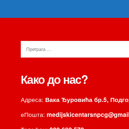
Претрага
за:
Како до нас?
Адреса:
Вака Ђуровића бр.5, Подг
еПошта:
medijskicentarsnpcg@gmai