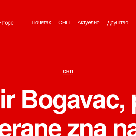
Почетак
СНП
Актуелно
Друштво
е Горе
Категорије
СНП
r Bogavac, 
Berane zna n