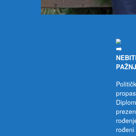
NEBIT
PAŽNJ
Politič
propas
Diplom
prezen
rođenj
rođeni