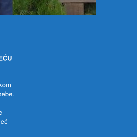
REĆU
čkom
sebe.
e
već