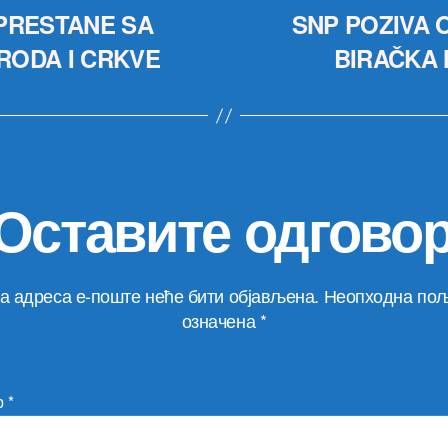
PRESTANE SA
SNP POZIVA 
RODA I CRKVE
BIRAČKA 
Оставите одгово
а адреса е-поште неће бити објављена.
Неопходна пољ
означена
*
р
*