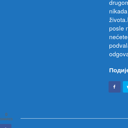
drugom
nikada 
života.
posle 
nećete
podval
odgovar
Подиј
0
SHARES