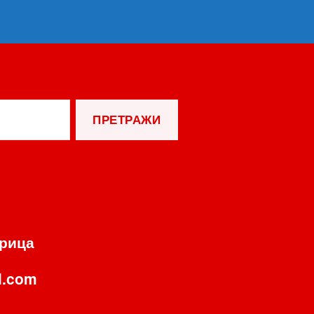
орица
l.com