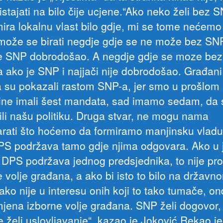
istajati na bilo čije ucjene.“Ako neko želi bez 
ira lokalnu vlast bilo gdje, mi se tome nećemo 
 može se birati negdje gdje se ne može bez SN
e SNP dobrodošao. A negdje gdje se moze be
a ako je SNP i najjači nije dobrodošao. Građani
 su pokazali rastom SNP-a, jer smo u prošlom
ine imali šest mandata, sad imamo sedam, da 
tili našu politiku. Druga stvar, ne mogu nama
arati što hoćemo da formiramo manjinsku vladu
PS podržava tamo gdje njima odgovara. Ako u 
i DPS podržava jednog predsjednika, to nije pr
e volje građana, a ako bi isto to bilo na državn
ako nije u interesu onih koji to tako tumače, on
mjena izborne volje građana. SNP želi dogovor, 
 želi uslovljavanje“, kazao je Joković.Rekao je