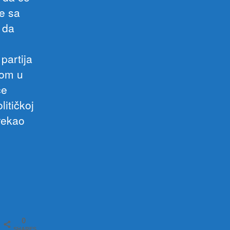
le sa
 da
partija
tom u
će
litičkoj
 rekao
0
SHARES