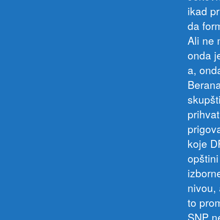
ikad pr
da form
Ali ne
onda j
a, ond
Berana
skupšt
prihva
prigov
koje D
opštin
izborn
nivou, 
to pro
SNP ne