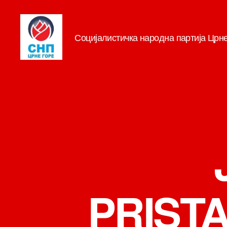
Социјалистичка народна партија Црн
СНП
PRIST