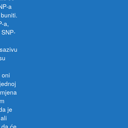
SNP-a
buniti.
P-a,
z SNP-
 sazivu
su
 oni
jednoj
omjena
om
da je
ali
 da će