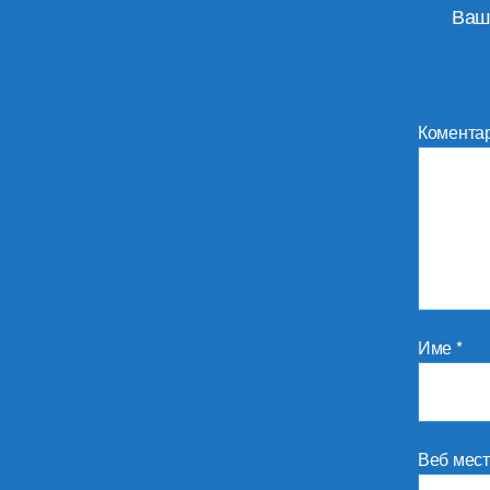
Ваш
Комента
Име
*
Веб мес