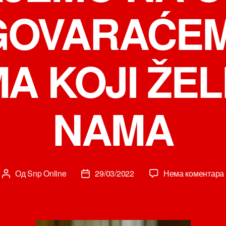
GOVARAĆEM
MA KOJI ŽEL
NAMA
Од
Snp Online
29/03/2022
Нема коментара
Аутор
Датум
чланка
чланка