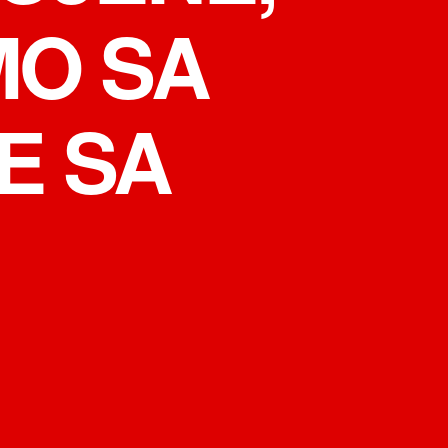
O SA
E SA
на
JOKOVIĆ:
NE
PRISTAJEMO
NA