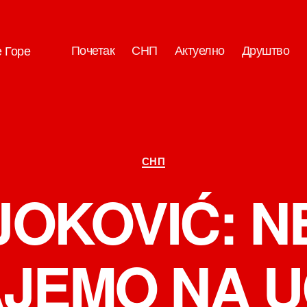
Почетак
СНП
Актуелно
Друштво
е Горе
Категорије
СНП
JOKOVIĆ: N
AJEMO NA U