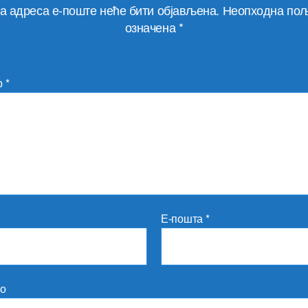
а адреса е-поште неће бити објављена.
Неопходна пољ
означена
*
р
*
Е-пошта
*
то