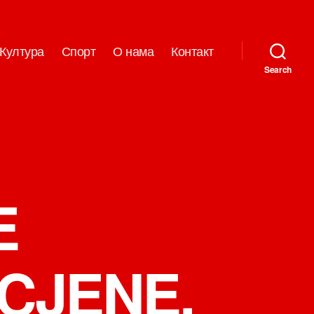
Култура
Спорт
О нама
Контакт
Search
E
CJENE,