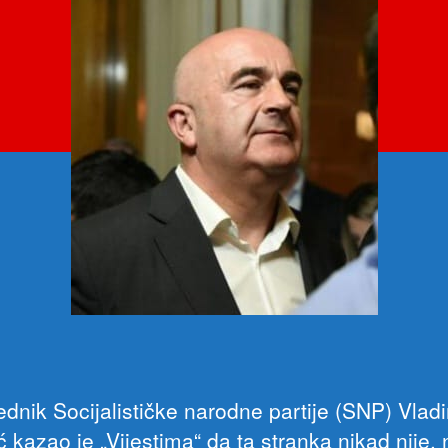
ednik Socijalističke narodne partije (SNP) Vladi
 kazao je „Vijestima“ da ta stranka nikad nije, n