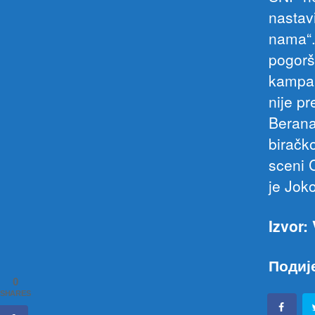
nastav
nama“.
pogorš
kampanj
nije p
Berana
biračko
sceni C
je Joko
Izvor: 
Подиј
0
SHARES