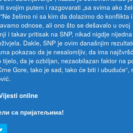
iti svojim putem i razgovarati „sa svima ako že
“Ne želimo ni sa kim da dolazimo do konflikta i
avamo odnose, ali ono što se dešavalo u ovoj
i i takav pritisak na SNP, nikad nigdje nijedna 
reživjela. Dakle, SNP je ovim današnjim rezulta
ma pokazao da je nesalomljiv, da ima najčvrš
 tijelo, da je ozbiljan, nezaobilazan faktor na po
rne Gore, tako je sad, tako će biti i ubuduće“,
vić.
Vijesti online
ели са пријатељима!