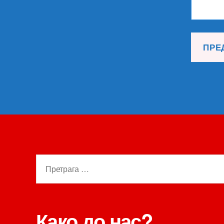
Претрага
за:
Како до нас?