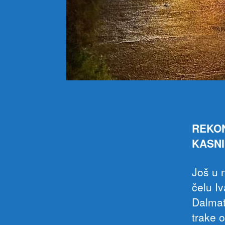
REKON
KASNI
Još u 
čelu I
Dalmat
trake 