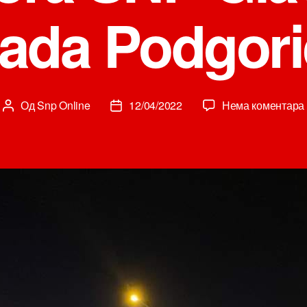
rada Podgori
Од
Snp Online
12/04/2022
Нема коментара
Аутор
Датум
чланка
чланка