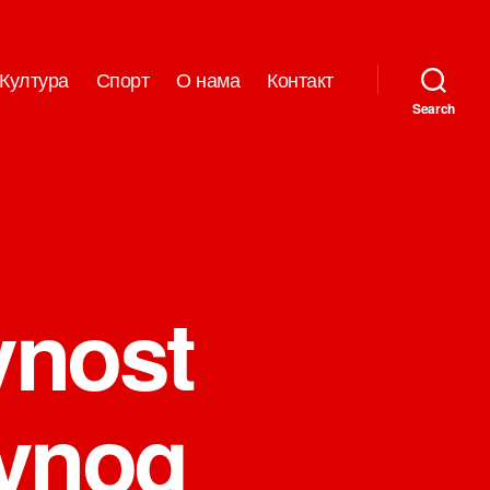
Култура
Спорт
О нама
Контакт
Search
vnost
vnog