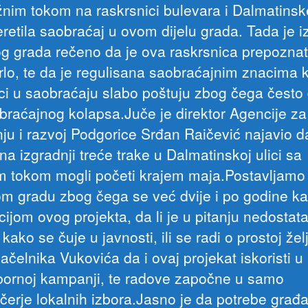
žnim tokom na raskrsnici bulevara i Dalmatinsk
eretila saobraćaj u ovom dijelu grada. Tada je i
g grada rečeno da je ova raskrsnica prepozna
rlo, te da je regulisana saobraćajnim znacima 
ci u saobraćaju slabo poštuju zbog čega često 
braćajnog kolapsa.Juče je direktor Agencije za
nju i razvoj Podgorice Srđan Raičević najavio d
na izgradnji treće trake u Dalmatinskoj ulici sa
m tokom mogli početi krajem maja.Postavljamo 
m gradu zbog čega se već dvije i po godine ka
cijom ovog projekta, da li je u pitanju nedostat
kako se čuje u javnosti, ili se radi o prostoj želj
čelnika Vukovića da i ovaj projekat iskoristi u
bornoj kampanji, te radove započne u samo
čerje lokalnih izbora.Jasno je da potrebe građ