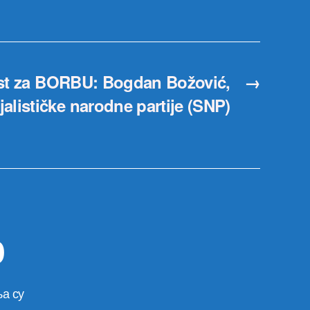
kst za BORBU: Bogdan Božović,
→
jalističke narodne partije (SNP)
р
а су