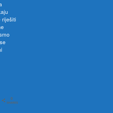
a
kaju
iješiti
ne
 smo
 se
i
0
SHARES