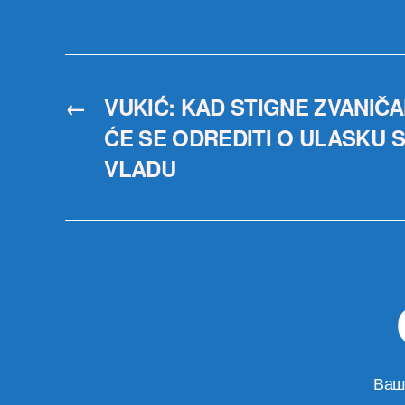
←
VUKIĆ: KAD STIGNE ZVANIČ
ĆE SE ODREDITI O ULASKU SD
VLADU
Ваш