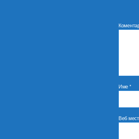
Комента
Име
*
Веб мес