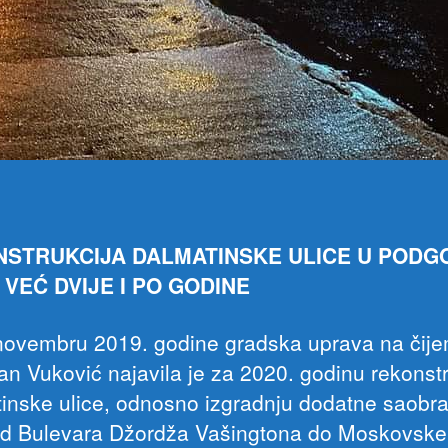
STRUKCIJA DALMATINSKE ULICE U PODGO
 VEĆ DVIJE I PO GODINE
novembru 2019. godine gradska uprava na čije
van Vuković najavila je za 2020. godinu rekonstr
inske ulice, odnosno izgradnju dodatne saobr
od Bulevara Džordža Vašingtona do Moskovske 