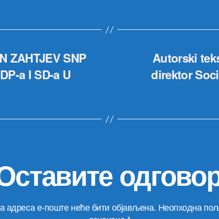
AN ZAHTJEV SNP
Autorski te
P-a I SD-a U
direktor Soci
Оставите одгово
а адреса е-поште неће бити објављена.
Неопходна пољ