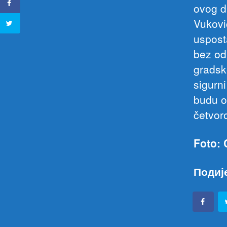
ovog di
Vukovi
usposta
bez od
gradsk
sigurn
budu o
četvor
Foto:
Подиј