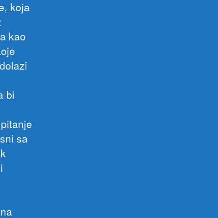
e, koja
z
ta kao
koje
dolazi
a bi
pitanje
sni sa
ak
i
ana