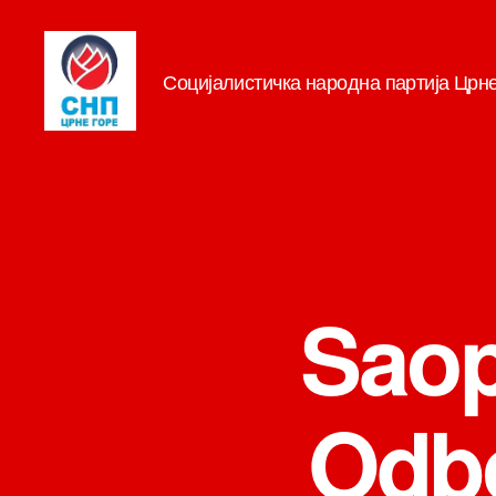
Социјалистичка народна партија Црн
СНП
Saop
Odb