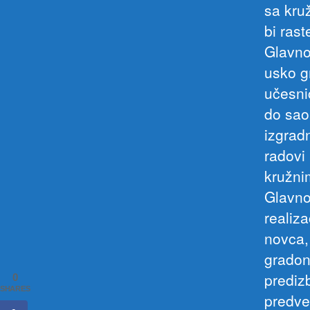
sa kru
bi rast
Glavno
usko g
učesni
do sao
izgrad
radovi 
kružni
Glavno
realiza
novca, 
gradona
prediz
0
SHARES
predve