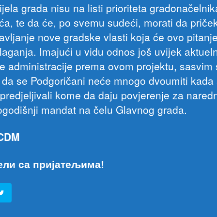
jela grada nisu na listi prioriteta gradonačelnik
ća, te da će, po svemu sudeći, morati da priče
vljanje nove gradske vlasti koja će ovo pitanje r
laganja. Imajući u vidu odnos još uvijek aktuel
e administracije prema ovom projektu, sasvim
i da se Podgoričani neće mnogo dvoumiti kada
predjeljivali kome da daju povjerenje za naredn
ogodišnji mandat na čelu Glavnog grada.
 CDM
ели са пријатељима!