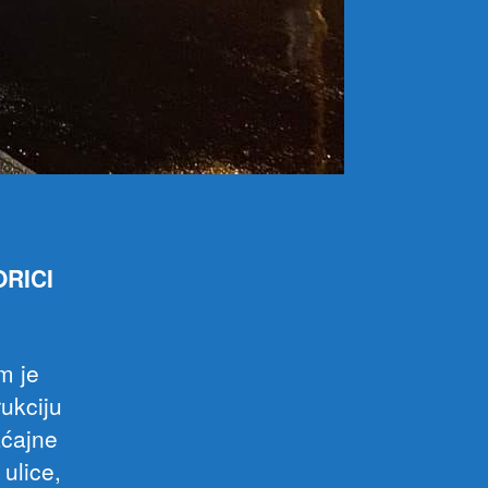
RICI
m je
ukciju
aćajne
ulice,