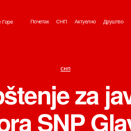
Почетак
СНП
Актуелно
Друштво
е Горе
Категорије
СНП
štenje za ja
ora SNP Gla