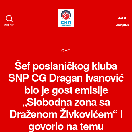
Search
Изборник
СНП
Категорије
СНП
Šef poslaničkog kluba
SNP CG Dragan Ivanović
bio je gost emisije
„Slobodna zona sa
Draženom Živkovićem“ i
govorio na temu