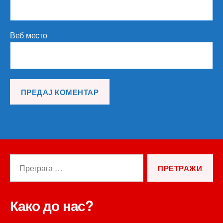
Веб место
Претрага
за:
Како до нас?