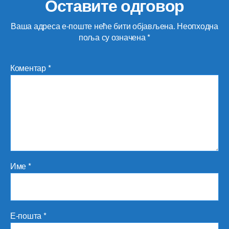
Оставите одговор
Ваша адреса е-поште неће бити објављена.
Неопходна
поља су означена
*
Коментар
*
Име
*
Е-пошта
*