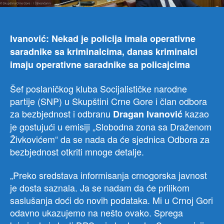
Živ
i
govo
Ivanović: Nekad je policija imala operativne
na
saradnike sa kriminalcima, danas kriminalci
tem
bezb
imaju operativne saradnike sa policajcima
izaz
u
Šef poslaničkog kluba Socijalističke narodne
Crno
partije (SNP) u Skupštini Crne Gore i član odbora
Gori
za bezbjednost i odbranu
kazao
Dragan Ivanović
je gostujući u emisiji „Slobodna zona sa Draženom
Živkovićem“ da se nada da će sjednica Odbora za
bezbjednost otkriti mnoge detalje.
„Preko sredstava informisanja crnogorska javnost
je dosta saznala. Ja se nadam da će prilikom
saslušanja doći do novih podataka. Mi u Crnoj Gori
odavno ukazujemo na nešto ovako. Sprega