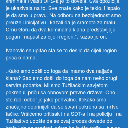
kriminala i vlasti DPS-a je to dovela. Sva opozicija
je ukazivala na to. Sve znate kako je teklo, i ispalo
je da smo u pravu. Na odboru na bezbjednost smo
preuzeli inicijativu i kazali da je sramota za malu
Crnu Goru da dva kriminalna klana predstavljaju
pogan i napast za cijeli region.“, kazao je on.
Ivanović se upitao šta se to desilo da cijeli region
priča o nama.
„Kako smo došli do toga da imamo dva najjača
klana? Sad smo došli do toga da nam neko drugi
servira podatke. Mi smo Tužilačkim savjetom
pokrenuli priču sa obnovom pravne države. Ono
što radi odbor je jako pohvalno. Itekako smo
značajno doprinijeli da se stvari pokrenu sa mrtve
tačke. Vršićemo pritisak i na SDT-a i na policiju i na
Tužilaštvo uopšte da se ovaj proces dovede do
kraja i da se građani uvjere ko je šta radio – bio on