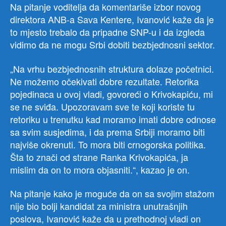
Na pitanje voditelja da komentariše izbor novog
direktora ANB-a Sava Kentere, Ivanović kaže da je
to mjesto trebalo da pripadne SNP-u i da izgleda
vidimo da ne mogu Srbi dobiti bezbjednosni sektor.
„Na vrhu bezbjednosnih struktura dolaze početnici.
Ne možemo očekivati dobre rezultate. Retorika
pojedinaca u ovoj vladi, govoreći o Krivokapiću, mi
se ne sviđa. Upozoravam sve te koji koriste tu
retoriku u trenutku kad moramo imati dobre odnose
sa svim susjedima, i da prema Srbiji moramo biti
najviše okrenuti. To mora biti crnogorska politika.
Šta to znači od strane Ranka Krivokapića, ja
mislim da on to mora objasniti.“, kazao je on.
Na pitanje kako je moguće da on sa svojim stažom
nije bio bolji kandidat za ministra unutrašnjih
poslova, Ivanović kaže da u prethodnoj vladi on