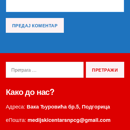
Претрага
за:
Како до нас?
Адреса:
Вака Ђуровића бр.5, Подгорица
еПошта:
medijskicentarsnpcg@gmail.com