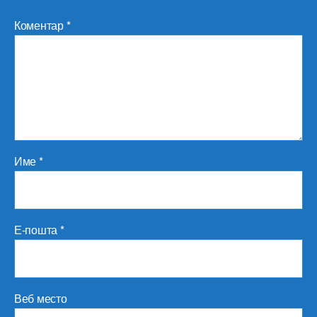
Коментар
*
Име
*
Е-пошта
*
Веб место