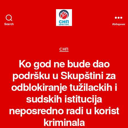
Search
Изборник
СНП
Категорије
СНП
Ko god ne bude dao
podršku u Skupštini za
odblokiranje tužilackih i
sudskih istitucija
neposredno radi u korist
kriminala