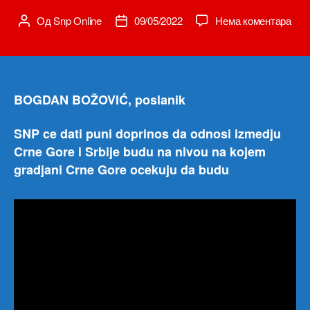
на
Од
Snp Online
09/05/2022
Нема коментара
Аутор
Датум
Ko
чланка
чланка
god
ne
bud
dao
BOGDAN BOŽOVIĆ, poslanik
pod
u
SNP ce dati puni doprinos da odnosi izmedju
Skup
Crne Gore i Srbije budu na nivou na kojem
za
gradjani Crne Gore ocekuju da budu
odbl
tuži
i
suds
istit
nep
radi
u
kori
krim