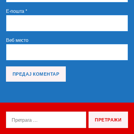
Е-пошта
*
Веб место
Претрага
за: