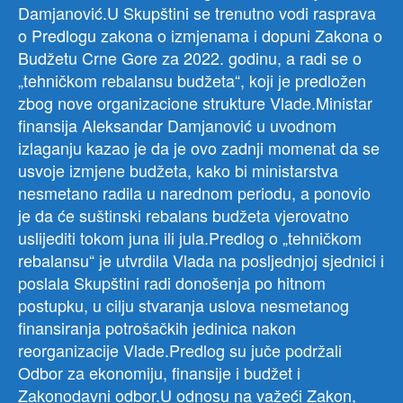
Damjanović.U Skupštini se trenutno vodi rasprava
o Predlogu zakona o izmjenama i dopuni Zakona o
Budžetu Crne Gore za 2022. godinu, a radi se o
„tehničkom rebalansu budžeta“, koji je predložen
zbog nove organizacione strukture Vlade.Ministar
finansija Aleksandar Damjanović u uvodnom
izlaganju kazao je da je ovo zadnji momenat da se
usvoje izmjene budžeta, kako bi ministarstva
nesmetano radila u narednom periodu, a ponovio
je da će suštinski rebalans budžeta vjerovatno
uslijediti tokom juna ili jula.Predlog o „tehničkom
rebalansu“ je utvrdila Vlada na posljednjoj sjednici i
poslala Skupštini radi donošenja po hitnom
postupku, u cilju stvaranja uslova nesmetanog
finansiranja potrošačkih jedinica nakon
reorganizacije Vlade.Predlog su juče podržali
Odbor za ekonomiju, finansije i budžet i
Zakonodavni odbor.U odnosu na važeći Zakon,