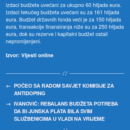
izdaci budžeta uvećani za ukupno 60 hiljada eura.
Izdaci tekućeg budžeta uvećani su za 161 hiljada
eura. Budžet državnih fonda veći je za 150 hiljada
eura, transakcije finansiranja niže su za 250 hiljada
eura, dok su rezerve i kapitalni budžet ostali
nepromijenjeni.
Izvor: Vijesti online
←
POČEO SA RADOM SAVJET KOMISIJE ZA
ANTIDOPING
→
IVANOVIĆ: REBALANS BUDŽETA POTREBA
DA BI JUNSKA PLATA BILA SVIM
SLUŽBENICIMA U VLADI NA VRIJEME