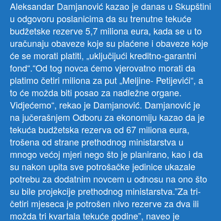
Aleksandar Damjanović kazao je danas u Skupštini
u odgovoru poslanicima da su trenutne tekuće
budžetske rezerve 5,7 miliona eura, kada se u to
uračunaju obaveze koje su plaćene i obaveze koje
će se morati platiti, „uključijući kreditno-garantni
fond“.“Od tog novca ćemo vjerovatno morati da
platimo četiri miliona za put „Meljine- Petijevići“, a
to će možda biti posao za nadležne organe.
Vidjećemo“, rekao je Damjanović. Damjanović je
na jučerašnjem Odboru za ekonomiju kazao da je
tekuća budžetska rezerva od 67 miliona eura,
trošena od strane prethodnog ministarstva u
mnogo većoj mjeri nego što je planirano, kao i da
su nakon upita sve potrošačke jedinice ukazale
potrebu za dodatnim novcem u odnosu na ono što
su bile projekcije prethodnog ministarstva.”Za tri-
četiri mjeseca je potrošen nivo rezerve za dva ili
možda tri kvartala tekuće godine”, naveo je