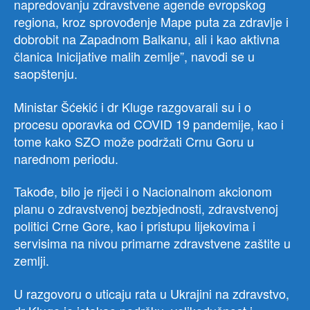
napredovanju zdravstvene agende evropskog
regiona, kroz sprovođenje Mape puta za zdravlje i
dobrobit na Zapadnom Balkanu, ali i kao aktivna
članica Inicijative malih zemlje”, navodi se u
saopštenju.
Ministar Šćekić i dr Kluge razgovarali su i o
procesu oporavka od COVID 19 pandemije, kao i
tome kako SZO može podržati Crnu Goru u
narednom periodu.
Takođe, bilo je riječi i o Nacionalnom akcionom
planu o zdravstvenoj bezbjednosti, zdravstvenoj
politici Crne Gore, kao i pristupu lijekovima i
servisima na nivou primarne zdravstvene zaštite u
zemlji.
U razgovoru o uticaju rata u Ukrajini na zdravstvo,