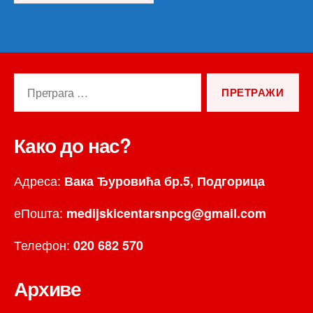
Претрага
за:
Како до нас?
Адреса:
Вака Ђуровића бр.5, Подгорица
еПошта:
medijskicentarsnpcg@gmail.com
Телефон:
020 682 570
Архиве