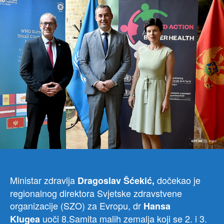
Klug
Mal
zeml
vež
sličn
izaz
u
zdr
sis
Ministar zdravlja
dočekao je
Dragoslav Šćekić,
regionalnog direktora Svjetske zdravstvene
organizacije (SZO) za Evropu, dr
Hansa
uoči 8.Samita malih zemalja koji se 2. i 3.
Klugea