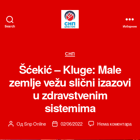
Search
Изборник
СНП
Категорије
СНП
Šćekić – Kluge: Male
zemlje vežu slični izazovi
u zdravstvenim
sistemima
на
Од
Snp Online
02/06/2022
Нема коментара
Аутор
Датум
Šće
чланка
чланка
–