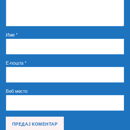
Име
*
Е-пошта
*
Веб место