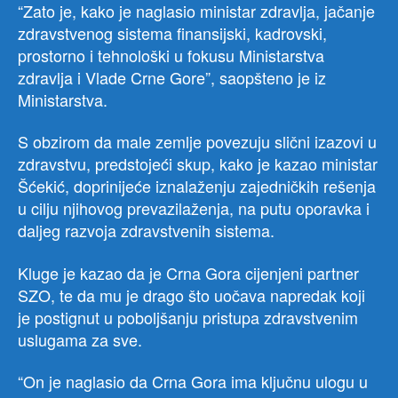
“Zato je, kako je naglasio ministar zdravlja, jačanje
zdravstvenog sistema finansijski, kadrovski,
prostorno i tehnološki u fokusu Ministarstva
zdravlja i Vlade Crne Gore”, saopšteno je iz
Ministarstva.
S obzirom da male zemlje povezuju slični izazovi u
zdravstvu, predstojeći skup, kako je kazao ministar
Šćekić, doprinijeće iznalaženju zajedničkih rešenja
u cilju njihovog prevazilaženja, na putu oporavka i
daljeg razvoja zdravstvenih sistema.
Kluge je kazao da je Crna Gora cijenjeni partner
SZO, te da mu je drago što uočava napredak koji
je postignut u poboljšanju pristupa zdravstvenim
uslugama za sve.
“On je naglasio da Crna Gora ima ključnu ulogu u