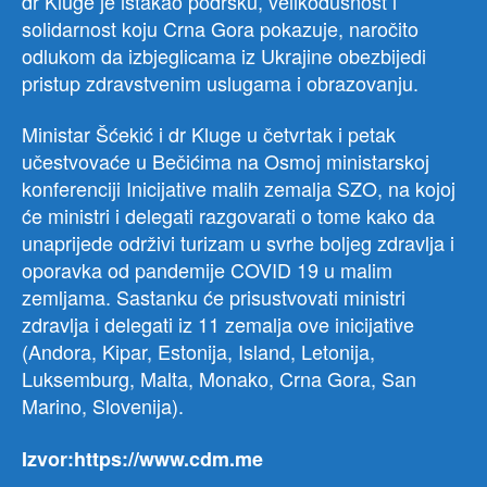
dr Kluge je istakao podršku, velikodušnost i
solidarnost koju Crna Gora pokazuje, naročito
odlukom da izbjeglicama iz Ukrajine obezbijedi
pristup zdravstvenim uslugama i obrazovanju.
Ministar Šćekić i dr Kluge u četvrtak i petak
učestvovaće u Bečićima na Osmoj ministarskoj
konferenciji Inicijative malih zemalja SZO, na kojoj
će ministri i delegati razgovarati o tome kako da
unaprijede održivi turizam u svrhe boljeg zdravlja i
oporavka od pandemije COVID 19 u malim
zemljama. Sastanku će prisustvovati ministri
zdravlja i delegati iz 11 zemalja ove inicijative
(Andora, Kipar, Estonija, Island, Letonija,
Luksemburg, Malta, Monako, Crna Gora, San
Marino, Slovenija).
Izvor:https://www.cdm.me