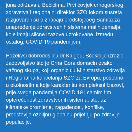
juna održava u Bečićima. Prvi čovjek crnogorskog
zdravstva i regionalni direktor SZO tokom susreta
razgovarali su o značaju predstojećeg Samita za
unapređenje zdravstvenih sistema malih zemalja,
koje imaju slične izazove uzrokovane, između
ostalog, COVID 19 pandemijom.
Poželivši dobrodošlicu dr Klugeu, Šćekić je izrazio
zadovoljstvo što je Crna Gora domaćin ovako
važnog skupa, koji organizuju Ministarstvo zdravlja
i Regionalna kancelarija SZO za Evropu, posebno
u okolnostima koje karakterišu kompleksni izazovi,
prije svega pandemija COVID 19 i samim tim
opterećenost zdravstvenih sistema, što, uz
klimatske promjene, zagađenost, konflike,
predstavlja ozbiljnu globalnu prijetnju po zdravlje
populacije.