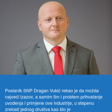
SE
ZAL
ZA
LEG
ME
KAN
Poslanik SNP Dragan Vukić rekao je da možda
najveći izazov, a samim tim i problem prihvatanje
uvođenja i primjene ove industrije, u stepenu
zrelosti jednog društva kao što je