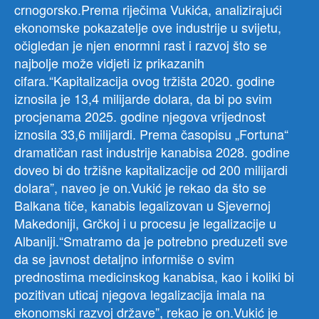
crnogorsko.Prema riječima Vukića, analizirajući
ekonomske pokazatelje ove industrije u svijetu,
očigledan je njen enormni rast i razvoj što se
najbolje može vidjeti iz prikazanih
cifara.“Kapitalizacija ovog tržišta 2020. godine
iznosila je 13,4 milijarde dolara, da bi po svim
procjenama 2025. godine njegova vrijednost
iznosila 33,6 milijardi. Prema časopisu „Fortuna“
dramatičan rast industrije kanabisa 2028. godine
doveo bi do tržišne kapitalizacije od 200 milijardi
dolara”, naveo je on.Vukić je rekao da što se
Balkana tiče, kanabis legalizovan u Sjevernoj
Makedoniji, Grčkoj i u procesu je legalizacije u
Albaniji.“Smatramo da je potrebno preduzeti sve
da se javnost detaljno informiše o svim
prednostima medicinskog kanabisa, kao i koliki bi
pozitivan uticaj njegova legalizacija imala na
ekonomski razvoj države”, rekao je on.Vukić je