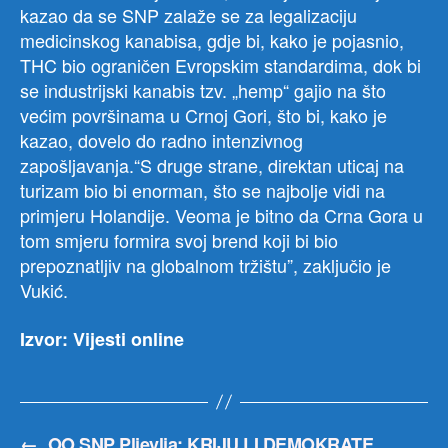
kazao da se SNP zalaže se za legalizaciju
medicinskog kanabisa, gdje bi, kako je pojasnio,
THC bio ograničen Evropskim standardima, dok bi
se industrijski kanabis tzv. „hemp“ gajio na što
većim površinama u Crnoj Gori, što bi, kako je
kazao, dovelo do radno intenzivnog
zapošljavanja.“S druge strane, direktan uticaj na
turizam bio bi enorman, što se najbolje vidi na
primjeru Holandije. Veoma je bitno da Crna Gora u
tom smjeru formira svoj brend koji bi bio
prepoznatljiv na globalnom tržištu”, zaključio je
Vukić.
Izvor: Vijesti online
←
OO SNP Pljevlja: KRIJU LI DEMOKRATE