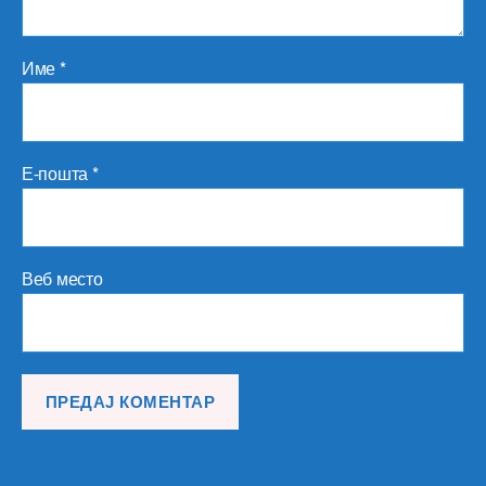
Име
*
Е-пошта
*
Веб место