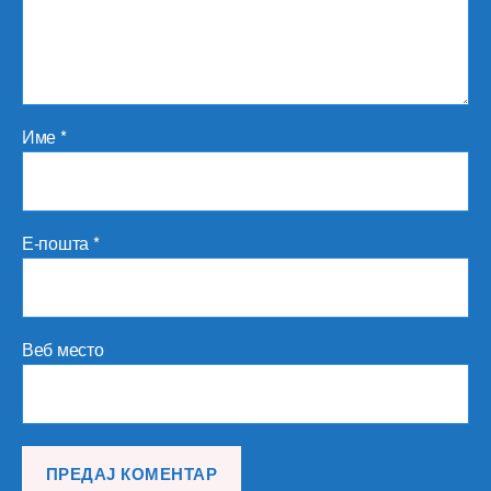
Име
*
Е-пошта
*
Веб место