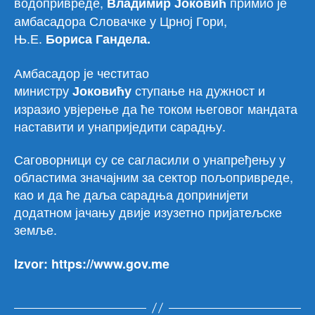
водопривреде,
примио је
Владимир Јоковић
амбасадора Словачке у Црној Гори,
Њ.Е.
Бориса Гандела.
Амбасадор је честитао
министру
ступање на дужност и
Јоковићу
изразио увјерење да ће током његовог мандата
наставити и унаприједити сарадњу.
Саговорници су се сагласили о унапређењу у
областима значајним за сектор пољопривреде,
као и да ће даља сарадња допринијети
додатном јачању двије изузетно пријатељске
земље.
Izvor: https://www.gov.me