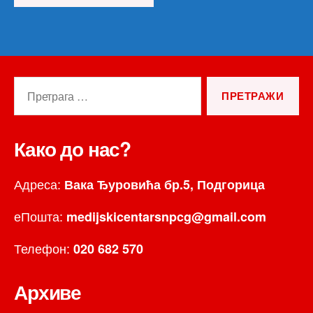
Претрага
за:
Како до нас?
Адреса:
Вака Ђуровића бр.5, Подгорица
еПошта:
medijskicentarsnpcg@gmail.com
Телефон:
020 682 570
Архиве