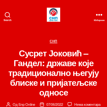
Search
Изборник
СНП
Категорије
СНП
Сусрет Јоковић –
Гандел: државе које
традиционално његују
блиске и пријатељске
односе
на
Од
Snp Online
07/06/2022
Нема коментара
Аутор
Датум