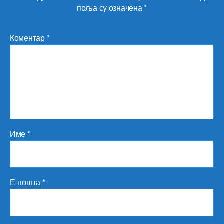
поља су означена
*
Коментар
*
Име
*
Е-пошта
*