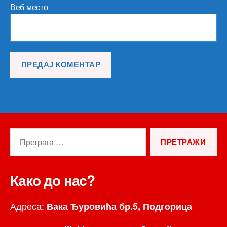
Веб место
Претрага
за:
Како до нас?
Адреса:
Вака Ђуровића бр.5, Подгорица