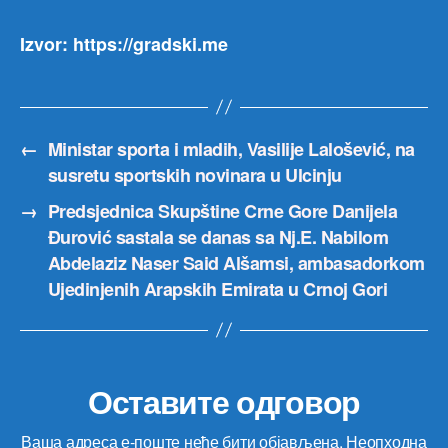
Izvor: https://gradski.me
←
Ministar sporta i mladih, Vasilije Lalošević, na
susretu sportskih novinara u Ulcinju
→
Predsjednica Skupštine Crne Gore Danijela
Đurović sastala se danas sa Nj.E. Nabilom
Abdelaziz Naser Said Alšamsi, ambasadorkom
Ujedinjenih Arapskih Emirata u Crnoj Gori
Оставите одговор
Ваша адреса е-поште неће бити објављена.
Неопходна