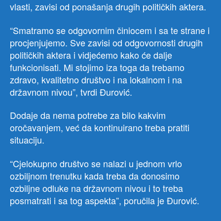
vlasti, zavisi od ponašanja drugih političkih aktera.
“Smatramo se odgovornim činiocem i sa te strane i
procjenjujemo. Sve zavisi od odgovornosti drugih
političkih aktera i vidjećemo kako će dalje
funkcionisati. Mi stojimo iza toga da trebamo
zdravo, kvalitetno društvo i na lokalnom i na
državnom nivou”, tvrdi Đurović.
Dodaje da nema potrebe za bilo kakvim
oročavanjem, već da kontinuirano treba pratiti
situaciju.
“Cjelokupno društvo se nalazi u jednom vrlo
ozbiljnom trenutku kada treba da donosimo
ozbiljne odluke na državnom nivou i to treba
posmatrati i sa tog aspekta”, poručila je Đurović.