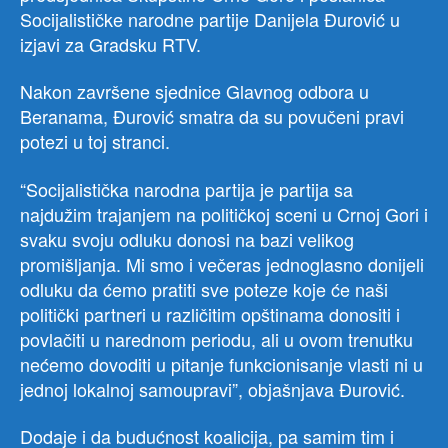
Socijalističke narodne partije Danijela Đurović u
izjavi za Gradsku RTV.
Nakon završene sjednice Glavnog odbora u
Beranama, Đurović smatra da su povučeni pravi
potezi u toj stranci.
“Socijalistička narodna partija je partija sa
najdužim trajanjem na političkoj sceni u Crnoj Gori i
svaku svoju odluku donosi na bazi velikog
promišljanja. Mi smo i večeras jednoglasno donijeli
odluku da ćemo pratiti sve poteze koje će naši
politički partneri u različitim opštinama donositi i
povlačiti u narednom periodu, ali u ovom trenutku
nećemo dovoditi u pitanje funkcionisanje vlasti ni u
jednoj lokalnoj samoupravi”, objašnjava Đurović.
Dodaje i da budućnost koalicija, pa samim tim i