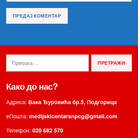
Претрага
за:
Како до нас?
Адреса:
Вака Ђуровића бр.5, Подгорица
еПошта:
medijskicentarsnpcg@gmail.com
Телефон:
020 682 570