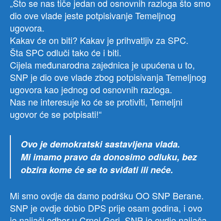
„Što se nas tiče jedan od osnovnih razloga što smo
dio ove vlade jeste potpisivanje Temeljnog
ugovora.
Kakav će on biti? Kakav je prihvatljiv za SPC.
Šta SPC odluči tako će i biti.
Cijela međunarodna zajednica je upućena u to,
SNP je dio ove vlade zbog potpisivanja Temeljnog
ugovora kao jednog od osnovnih razloga.
Nas ne interesuje ko će se protiviti, Temeljni
ugovor će se potpisati!“
Ovo je demokratski sastavljena vlada.
Mi imamo pravo da donosimo odluku, bez
obzira kome će se to sviđati ili neće.
Mi smo ovdje da damo podršku OO SNP Berane.
SNP je ovdje dobio DPS prije osam godina, i ovo
je najjači odbor u Crnoj Gori. SNP je ovdje najjača