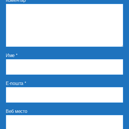
Име
*
Е-пошта
*
Веб место