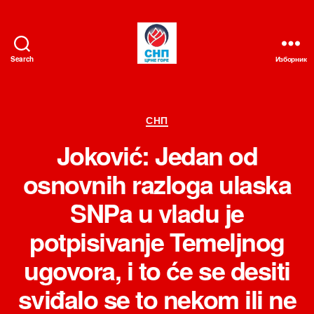
Search
Изборник
СНП
Категорије
СНП
Joković: Jedan od
osnovnih razloga ulaska
SNPa u vladu je
potpisivanje Temeljnog
ugovora, i to će se desiti
sviđalo se to nekom ili ne