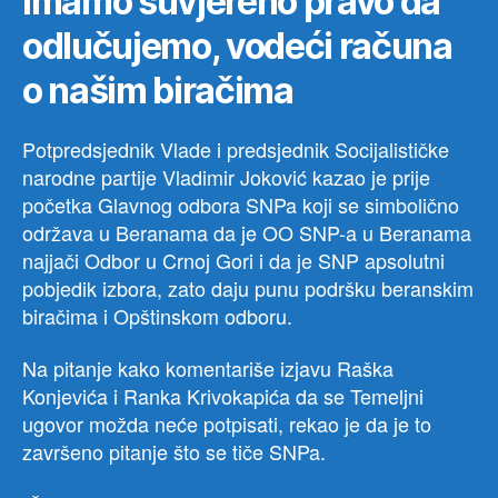
Imamo suvjereno pravo da
se
odlučujemo, vodeći računa
to
nek
o našim biračima
ili
ne
Potpredsjednik Vlade i predsjednik Socijalističke
narodne partije Vladimir Joković kazao je prije
početka Glavnog odbora SNPa koji se simbolično
održava u Beranama da je OO SNP-a u Beranama
najjači Odbor u Crnoj Gori i da je SNP apsolutni
pobjedik izbora, zato daju punu podršku beranskim
biračima i Opštinskom odboru.
Na pitanje kako komentariše izjavu Raška
Konjevića i Ranka Krivokapića da se Temeljni
ugovor možda neće potpisati, rekao je da je to
završeno pitanje što se tiče SNPa.