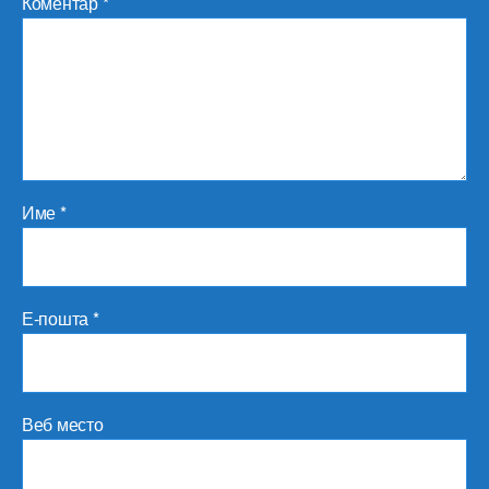
Коментар
*
Име
*
Е-пошта
*
Веб место