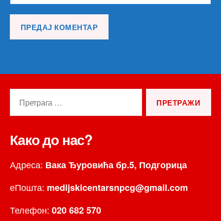
Претрага
за:
Како до нас?
Адреса:
Вака Ђуровића бр.5, Подгорица
еПошта:
medijskicentarsnpcg@gmail.com
Телефон:
020 682 570