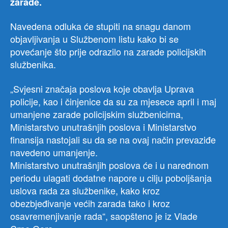
zarade.
Navedena odluka će stupiti na snagu danom
objavljivanja u Službenom listu kako bi se
povećanje što prije odrazilo na zarade policijskih
službenika.
„Svjesni značaja poslova koje obavlja Uprava
policije, kao i činjenice da su za mjesece april i maj
umanjene zarade policijskim službenicima,
Ministarstvo unutrašnjih poslova i Ministarstvo
finansija nastojali su da se na ovaj način prevaziđe
navedeno umanjenje.
Ministarstvo unutrašnjih poslova će i u narednom
periodu ulagati dodatne napore u cilju poboljšanja
uslova rada za službenike, kako kroz
obezbjeđivanje većih zarada tako i kroz
osavremenjivanje rada“, saopšteno je iz Vlade