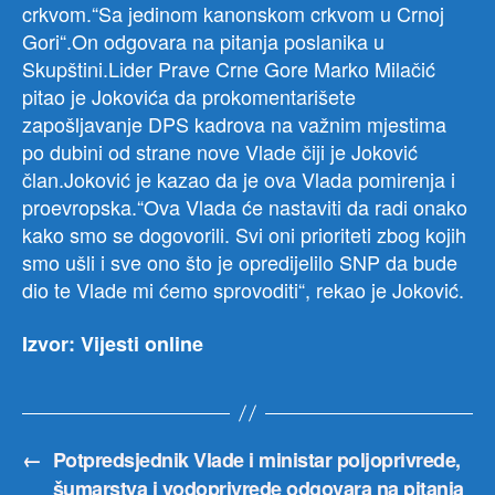
crkvom.“Sa jedinom kanonskom crkvom u Crnoj
Gori“.On odgovara na pitanja poslanika u
Skupštini.Lider Prave Crne Gore Marko Milačić
pitao je Jokovića da prokomentarišete
zapošljavanje DPS kadrova na važnim mjestima
po dubini od strane nove Vlade čiji je Joković
član.Joković je kazao da je ova Vlada pomirenja i
proevropska.“Ova Vlada će nastaviti da radi onako
kako smo se dogovorili. Svi oni prioriteti zbog kojih
smo ušli i sve ono što je opredijelilo SNP da bude
dio te Vlade mi ćemo sprovoditi“, rekao je Joković.
Izvor: Vijesti online
←
Potpredsjednik Vlade i ministar poljoprivrede,
šumarstva i vodoprivrede odgovara na pitanja