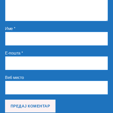
Име
*
Е-пошта
*
Веб место