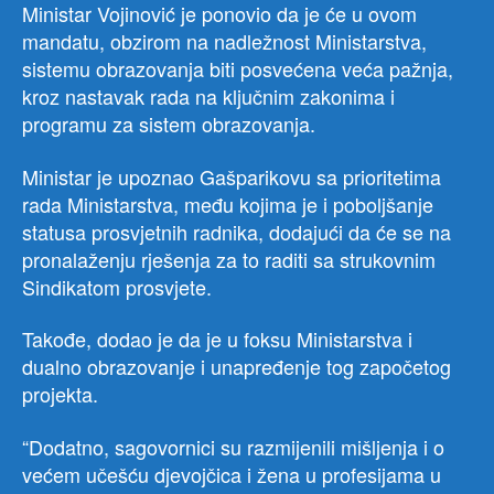
Ministar Vojinović je ponovio da je će u ovom
mandatu, obzirom na nadležnost Ministarstva,
sistemu obrazovanja biti posvećena veća pažnja,
kroz nastavak rada na ključnim zakonima i
programu za sistem obrazovanja.
Ministar je upoznao Gašparikovu sa prioritetima
rada Ministarstva, među kojima je i poboljšanje
statusa prosvjetnih radnika, dodajući da će se na
pronalaženju rješenja za to raditi sa strukovnim
Sindikatom prosvjete.
Takođe, dodao je da je u foksu Ministarstva i
dualno obrazovanje i unapređenje tog započetog
projekta.
“Dodatno, sagovornici su razmijenili mišljenja i o
većem učešću djevojčica i žena u profesijama u