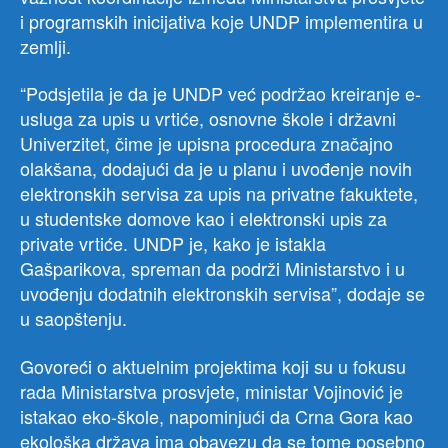
i programskih inicijativa koje UNDP implementira u
zemlji.
“Podsjetila je da je UNDP već podržao kreiranje e-
usluga za upis u vrtiće, osnovne škole i državni
Univerzitet, čime je upisna procedura značajno
olakšana, dodajući da je u planu i uvođenje novih
elektronskih servisa za upis na privatne fakuktete,
u studentske domove kao i elektronski upis za
private vrtiće. UNDP je, kako je istakla
Gašparikova, spreman da podrži Ministarstvo i u
uvođenju dodatnih elektronskih servisa”, dodaje se
u saopštenju.
Govoreći o aktuelnim projektima koji su u fokusu
rada Ministarstva prosvjete, ministar Vojinović je
istakao eko-škole, napominjući da Crna Gora kao
ekološka država ima obavezu da se tome posebno