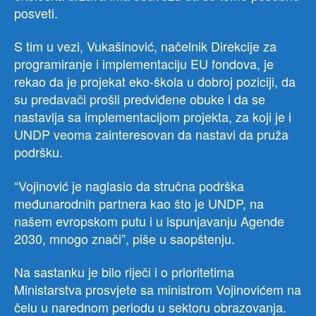
posveti.
S tim u vezi, Vukašinović, načelnik Direkcije za
programiranje i implementaciju EU fondova, je
rekao da je projekat eko-škola u dobroj poziciji, da
su predavači prošli predviđene obuke i da se
nastavlja sa implementacijom projekta, za koji je i
UNDP veoma zainteresovan da nastavi da pruža
podršku.
“Vojinović je naglasio da stručna podrška
međunarodnih partnera kao što je UNDP, na
našem evropskom putu i u ispunjavanju Agende
2030, mnogo znači”, piše u saopštenju.
Na sastanku je bilo riječi i o prioritetima
Ministarstva prosvjete sa ministrom Vojinovićem na
čelu u narednom periodu u sektoru obrazovanja.