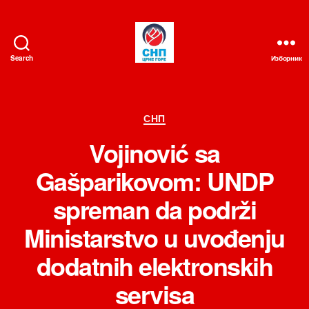
Search
Изборник
СНП
Категорије
СНП
Vojinović sa
Gašparikovom: UNDP
spreman da podrži
Ministarstvo u uvođenju
dodatnih elektronskih
servisa