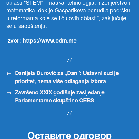
oblasti “STEM” – nauka, tehnologjia, inženjerstvo i
matematika, dok je Gašparikova ponudila podršku
u reformama koje se tiču ovih oblasti”, zaključuje
se u saopštenju.
Izvor: https://www.cdm.me
←
Danijela Đurović za „Dan”: Ustavni sud je
prioritet, nema više odlaganja izbora
→
Završeno XXIX godišnje zasijedanje
Parlamentarne skupštine OEBS
Оставите одговор