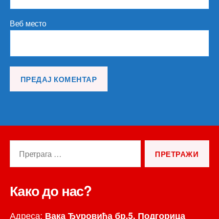
Веб место
Претрага
за:
Како до нас?
Адреса:
Вака Ђуровића бр.5, Подгорица