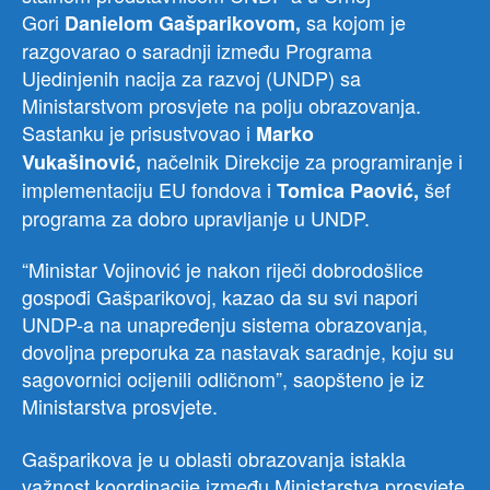
Gori
sa kojom je
Danielom Gašparikovom,
razgovarao o saradnji između Programa
Ujedinjenih nacija za razvoj (UNDP) sa
Ministarstvom prosvjete na polju obrazovanja.
Sastanku je prisustvovao i
Marko
načelnik Direkcije za programiranje i
Vukašinović,
implementaciju EU fondova i
šef
Tomica Paović,
programa za dobro upravljanje u UNDP.
“Ministar Vojinović je nakon riječi dobrodošlice
gospođi Gašparikovoj, kazao da su svi napori
UNDP-a na unapređenju sistema obrazovanja,
dovoljna preporuka za nastavak saradnje, koju su
sagovornici ocijenili odličnom”, saopšteno je iz
Ministarstva prosvjete.
Gašparikova je u oblasti obrazovanja istakla
važnost koordinacije između Ministarstva prosvjete