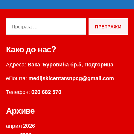
Претрага
за:
Како до нас?
Адреса:
Вака Ђуровића бр.5, Подгорица
еПошта:
medijskicentarsnpcg@gmail.com
Телефон:
020 682 570
Архиве
април 2026