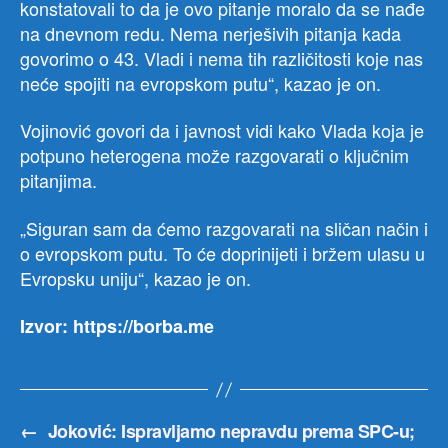
konstatovali to da je ovo pitanje moralo da se nađe
na dnevnom redu. Nema nerješivih pitanja kada
govorimo o 43. Vladi i nema tih različitosti koje nas
neće spojiti na evropskom putu“, kazao je on.
Vojinović govori da i javnost vidi kako Vlada koja je
potpuno heterogena može razgovarati o ključnim
pitanjima.
„Siguran sam da ćemo razgovarati na sličan način i
o evropskom putu. To će doprinijeti i bržem ulasu u
Evropsku uniju“, kazao je on.
Izvor: https://borba.me
←
Joković: Ispravljamo nepravdu prema SPC-u;