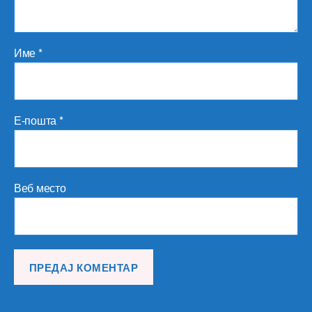
Име
*
Е-пошта
*
Веб место