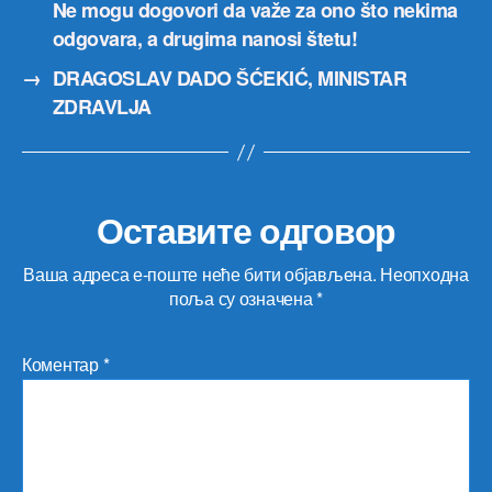
Ne mogu dogovori da važe za ono što nekima
odgovara, a drugima nanosi štetu!
→
DRAGOSLAV DADO ŠĆEKIĆ, MINISTAR
ZDRAVLJA
Оставите одговор
Ваша адреса е-поште неће бити објављена.
Неопходна
поља су означена
*
Коментар
*