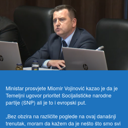
Tem
ugo
je
kad
tad
mor
doći
na
dnev
red
Ministar prosvjete Miomir Vojinović kazao je da je
Temeljni ugovor prioritet Socijalističke narodne
partije (SNP) ali je to i evropski put.
„Bez obzira na različite poglede na ovaj današnji
trenutak, moram da kažem da je nešto što smo svi