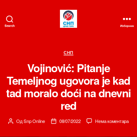
Search
Изборник
СНП
Категорије
СНП
Vojinović: Pitanje
Temeljnog ugovora je kad
tad moralo doći na dnevni
red
на
Од
Snp Online
08/07/2022
Нема коментара
Аутор
Датум
Voji
чланка
чланка
Pita