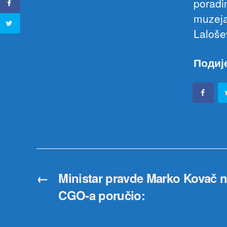
poradi
muzeja
Laloše
Подиј
←
Ministar pravde Marko Kovač n
CGO-a poručio: