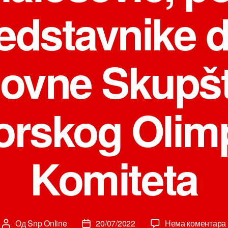
redstavnike 
dovne Skupšt
rskog Olim
Komiteta
Од
Snp Online
20/07/2022
Нема коментара
Аутор
Датум