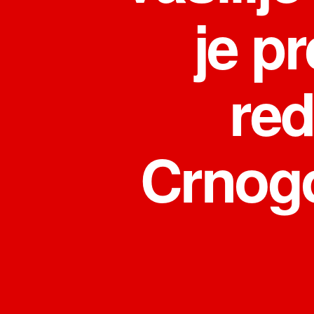
je p
re
Crnogo