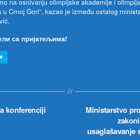
mo na osnivanju olimpijske akademije i olimpij
 u Crnoj Gori“, kazao je između ostalog minist
vić.
ели са пријатељима!
a konferenciji
Ministarstvo pr
zakoni
usaglašavanje 