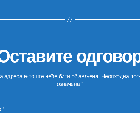
Оставите одгово
а адреса е-поште неће бити објављена.
Неопходна пољ
означена
*
р
*