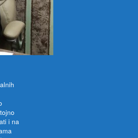
alnih
o
tojno
ti i na
gama