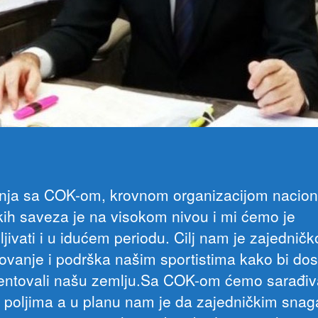
nja sa COK-om, krovnom organizacijom nacion
kih saveza je na visokom nivou i mi ćemo je
jivati i u idućem periodu. Cilj nam je zajedničk
zovanje i podrška našim sportistima kako bi dos
entovali našu zemlju.Sa COK-om ćemo sarađiva
 poljima a u planu nam je da zajedničkim sna