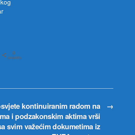
skog
ar
0
SHARES
osvjete kontinuiranim radom na
→
ma i podzakonskim aktima vrši
sa svim važećim dokumetima iz