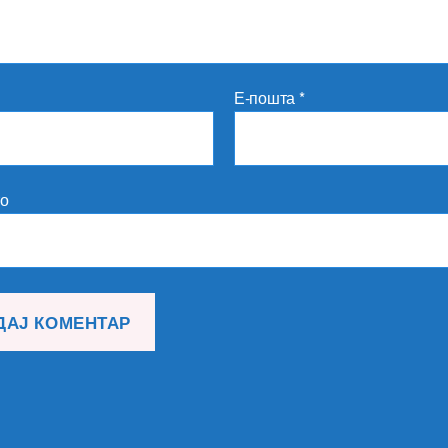
Е-пошта
*
то