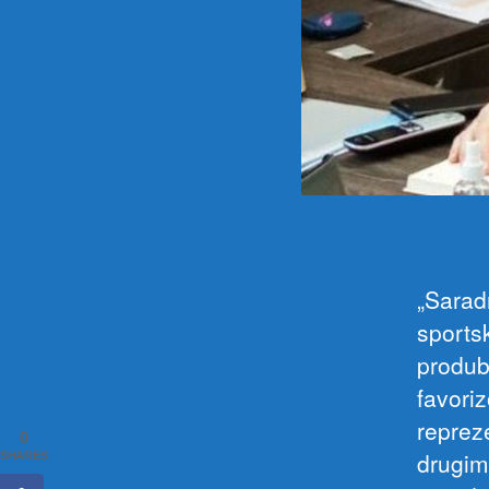
„Sarad
sports
produbl
favori
reprez
0
drugim
SHARES