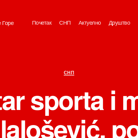
Почетак
СНП
Актуелно
Друштво
е Горе
Категорије
СНП
ar sporta i 
 lalošević, 