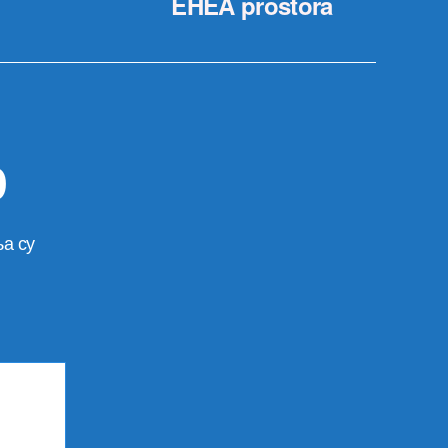
EHEA prostora
р
а су