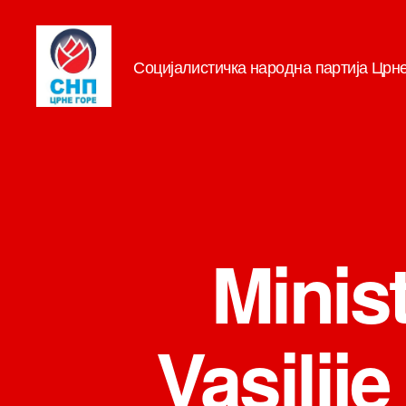
Социјалистичка народна партија Црн
СНП
Minist
Vasilije