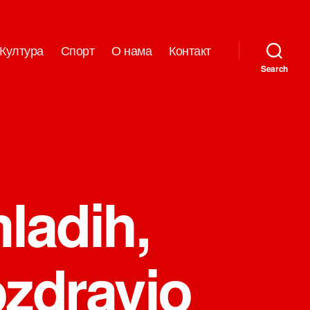
Култура
Спорт
О нама
Контакт
Search
mladih,
pozdravio