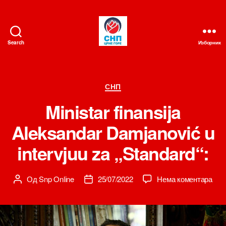
Search
Изборник
СНП
Категорије
СНП
Ministar finansija
Aleksandar Damjanović u
intervjuu za „Standard“:
на
Од
Snp Online
25/07/2022
Нема коментара
Аутор
Датум
Mini
чланка
чланка
fina
Ale
Dam