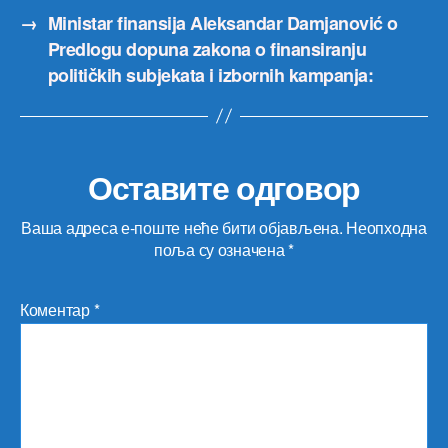
→
Ministar finansija Aleksandar Damjanović o
Predlogu dopuna zakona o finansiranju
političkih subjekata i izbornih kampanja:
Оставите одговор
Ваша адреса е-поште неће бити објављена.
Неопходна
поља су означена
*
Коментар
*