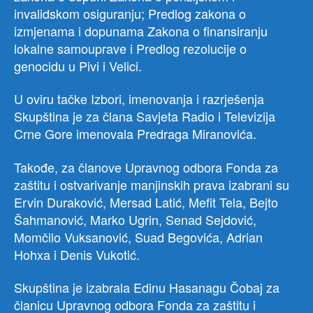
invalidskom osiguranju; Predlog zakona o
izmjenama i dopunama Zakona o finansiranju
lokalne samouprave i Predlog rezolucije o
genocidu u Pivi i Velici.
U oviru tačke Izbori, imenovanja i razrješenja
Skupština je za člana Savjeta Radio i Televizija
Crne Gore imenovala Predraga Miranovića.
Takođe, za članove Upravnog odbora Fonda za
zaštitu i ostvarivanje manjinskih prava izabrani su
Ervin Duraković, Mersad Latić, Mefit Tela, Bejto
Šahmanović, Marko Ugrin, Senad Sejdović,
Momčilo Vuksanović, Suad Begovića, Adrian
Hohxa i Denis Vukotić.
Skupština je izabrala Edinu Hasanagu Čobaj za
članicu Upravnog odbora Fonda za zaštitu i