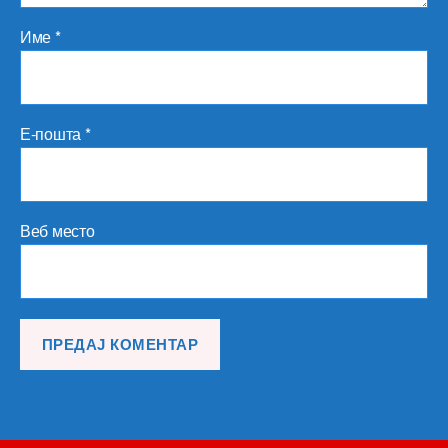
Име
*
Е-пошта
*
Веб место