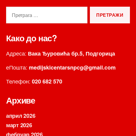
Претрага
за:
Како до нас?
Адреса:
Вака Ђуровића бр.5, Подгорица
еПошта:
medijskicentarsnpcg@gmail.com
Телефон:
020 682 570
Архиве
април 2026
март 2026
фебруар 2026