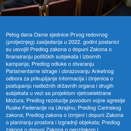
US
VIŠ
PR
ZAK
OD
Petog dana Osme sjednice Prvog redovnog
I
(proljećnjeg) zasijedanja u 2022. godini poslanici
REZ
su usvojili Predlog zakona o dopuni Zakona o
finansiranju političkih subjekata i izbornih
kampanja; Predlog odluke o otvaranju
Parlamentarne istrage i obrazovanju Anketnog
odbora za prikupljanje informacija i činjenica o
postupanju nadležnih državnih organa i drugih
subjekata u vezi sa projektom vjetroelektrane
Možura; Predlog rezolucije povodom vojne agresije
Ruske Federacije na Ukrajinu; Predlog Carinskog
zakona; Predlog zakona o izmjeni i dopuni Zakona
o planiranju prostora i izgradnji objekata; Predlog
zakona o dopuni Zakona o penzijskom i