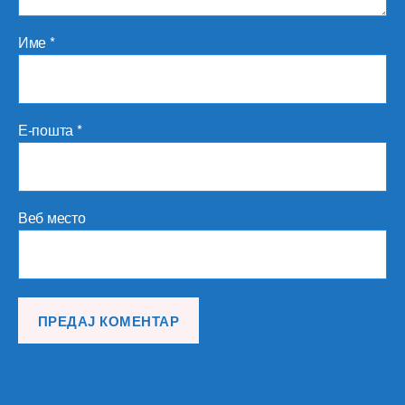
Име
*
Е-пошта
*
Веб место