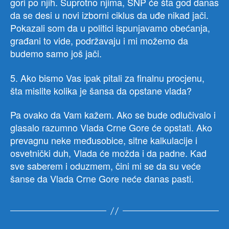
gori po njih. Suprotno njima, SNP će šta god danas
da se desi u novi izborni ciklus da uđe nikad jači.
Pokazali som da u politici ispunjavamo obećanja,
građani to vide, podržavaju i mi možemo da
budemo samo još jači.
5. Ako bismo Vas ipak pitali za finalnu procjenu,
šta mislite kolika je šansa da opstane vlada?
Pa ovako da Vam kažem. Ako se bude odlučivalo i
glasalo razumno Vlada Crne Gore će opstati. Ako
prevagnu neke međusobice, sitne kalkulacije i
osvetnički duh, Vlada će možda i da padne. Kad
sve saberem i oduzmem, čini mi se da su veće
šanse da Vlada Crne Gore neće danas pasti.