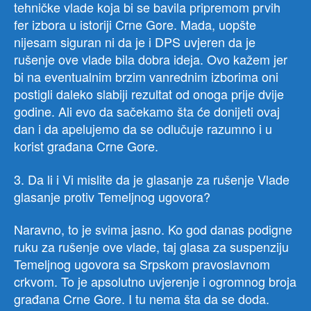
tehničke vlade koja bi se bavila pripremom prvih
fer izbora u istoriji Crne Gore. Mada, uopšte
nijesam siguran ni da je i DPS uvjeren da je
rušenje ove vlade bila dobra ideja. Ovo kažem jer
bi na eventualnim brzim vanrednim izborima oni
postigli daleko slabiji rezultat od onoga prije dvije
godine. Ali evo da sačekamo šta će donijeti ovaj
dan i da apelujemo da se odlučuje razumno i u
korist građana Crne Gore.
3. Da li i Vi mislite da je glasanje za rušenje Vlade
glasanje protiv Temeljnog ugovora?
Naravno, to je svima jasno. Ko god danas podigne
ruku za rušenje ove vlade, taj glasa za suspenziju
Temeljnog ugovora sa Srpskom pravoslavnom
crkvom. To je apsolutno uvjerenje i ogromnog broja
građana Crne Gore. I tu nema šta da se doda.