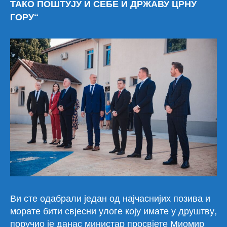
ТАКО ПОШТУЈУ И СЕБЕ И ДРЖАВУ ЦРНУ
ГОРУ“
Ви сте одабрали један од најчаснијих позива и
морате бити свјесни улоге коју имате у друштву,
поручио је данас министар просвјете Миомир