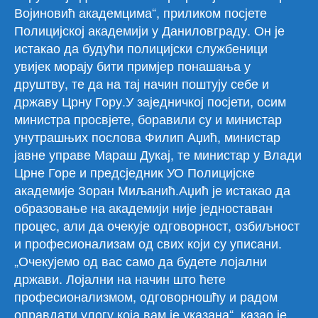
Војиновић академцима“, приликом посјете
Полицијској академији у Даниловграду. Он је
истакао да будући полицијски службеници
увијек морају бити примјер понашања у
друштву, те да на тај начин поштују себе и
државу Црну Гору.У заједничкој посјети, осим
министра просвјете, боравили су и министар
унутрашњих послова Филип Аџић, министар
јавне управе Мараш Дукај, те министар у Влади
Црне Горе и предсједник УО Полицијске
академије Зоран Миљанић.Аџић је истакао да
образовање на академији није једноставан
процес, али да очекује одговорност, озбиљност
и професионализам од свих који су уписани.
„Очекујемо од вас само да будете лојални
држави. Лојални на начин што ћете
професионализмом, одговорношћу и радом
оправдати улогу која вам је указана“, казао је