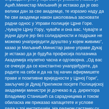
Аџић.Министар Миљанић је истакао да је ово
велики дан за све академце, те изразио наду да
ће сви академци након школовања засновати
радни однос у Управи полиције Црне Горе.
„Чувајте Црну Гору, чуваће и она вас. Чувајте и
једни друге јер без солидарности и подршке не
можемо унаприједити друштво у којем живимо“,
казао је Миљанић.Министар јавне управе Дукај
је истакао да је будућа професија полазника
Академија изузетно часна и одговорна. „Од вас
се очекује да се константно унапрјеђујете, да
радите на себи и да на тај начин афирмишете
праве и позитивне вриједности у Црној Гори“,
закључио је Дукај.Приликом посјете Полицијској
академији министре је дочекао в.д. директора
Владимир Станишић са сарадницима и током
обиласка им приказао капацитете и услове
рада у тој институцији. На радном састанку су