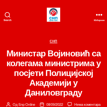
Search
Изборник
СНП
Категорије
СНП
Министар Војиновић са
колегама министрима у
посjети Полицијској
Академији у
Даниловграду
на
Од
Snp Online
08/09/2022
Нема коментара
Аутор
Датум