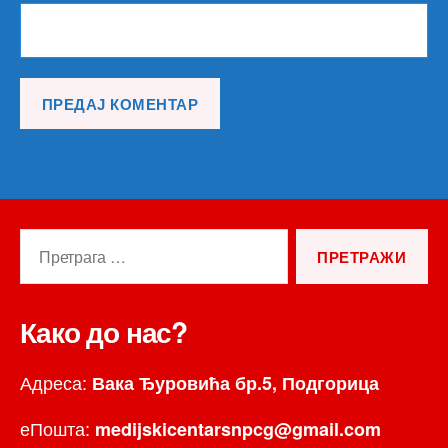
Претрага
за:
Како до нас?
Адреса:
Вака Ђуровића бр.5, Подгорица
еПошта:
medijskicentarsnpcg@gmail.com